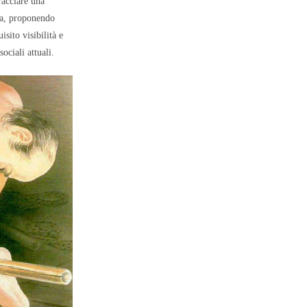
racciare una
ada, proponendo
sito visibilità e
ociali attuali.