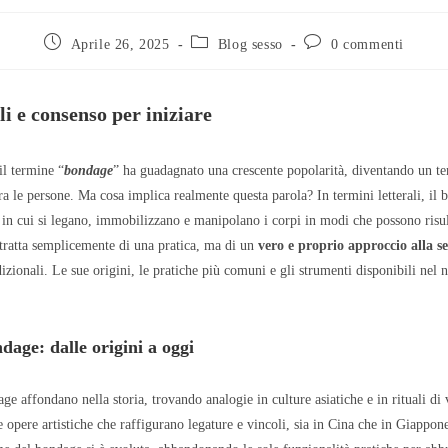
Aprile 26, 2025
Blog sesso
0 commenti
li e consenso per iniziare
il termine “
bondage
” ha guadagnato una crescente popolarità, diventando un te
tra le persone. Ma cosa implica realmente questa parola? In termini letterali, il b
e in cui si legano, immobilizzano e manipolano i corpi in modi che possono risul
 tratta semplicemente di una pratica, ma di un
vero e proprio approccio alla se
izionali. Le sue origini, le pratiche più comuni e gli strumenti disponibili nel 
dage: dalle origini a oggi
ge affondano nella storia, trovando analogie in culture asiatiche e in rituali di 
e opere artistiche che raffigurano legature e vincoli, sia in Cina che in Giappon