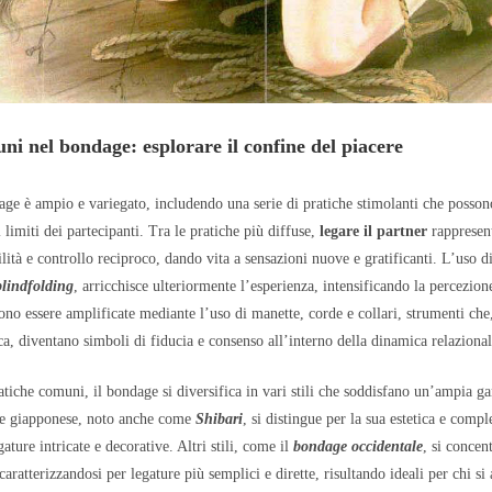
ni nel bondage: esplorare il confine del piacere
ge è ampio e variegato, includendo una serie di pratiche stimolanti che possono
i limiti dei partecipanti. Tra le pratiche più diffuse,
legare il partner
rappresen
lità e controllo reciproco, dando vita a sensazioni nuove e gratificanti. L’uso d
blindfolding
, arricchisce ulteriormente l’esperienza, intensificando la percezione
ono essere amplificate mediante l’uso di manette, corde e collari, strumenti che,
ca, diventano simboli di fiducia e consenso all’interno della dinamica relazional
ratiche comuni, il bondage si diversifica in vari stili che soddisfano un’ampia g
age giapponese, noto anche come
Shibari
, si distingue per la sua estetica e compl
gature intricate e decorative. Altri stili, come il
bondage occidentale
, si concen
 caratterizzandosi per legature più semplici e dirette, risultando ideali per chi si