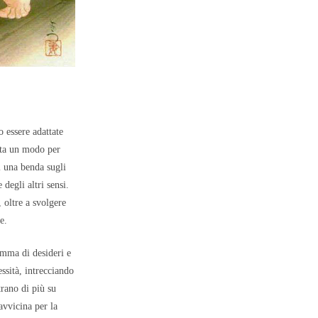
 essere adattate
ta un modo per
i una benda sugli
 degli altri sensi.
 oltre a svolgere
e.
amma di desideri e
essità, intrecciando
trano di più su
 avvicina per la