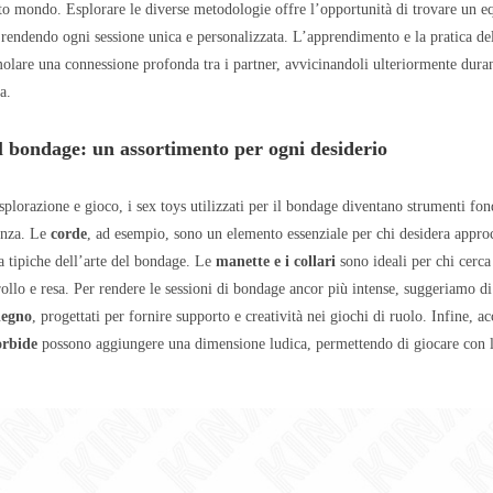
to mondo. Esplorare le diverse metodologie offre l’opportunità di trovare un eq
 rendendo ogni sessione unica e personalizzata. L’apprendimento e la pratica del
olare una connessione profonda tra i partner, avvicinandoli ulteriormente duran
a.
il bondage: un assortimento per ogni desiderio
splorazione e gioco, i sex toys utilizzati per il bondage diventano strumenti fo
ienza. Le
corde
, ad esempio, sono un elemento essenziale per chi desidera approc
ra tipiche dell’arte del bondage. Le
manette e i collari
sono ideali per chi cerca
ollo e resa. Per rendere le sessioni di bondage ancor più intense, suggeriamo di
 legno
, progettati per fornire supporto e creatività nei giochi di ruolo. Infine, a
orbide
possono aggiungere una dimensione ludica, permettendo di giocare con l