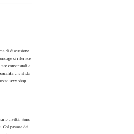
ma di discussione
ondage si riferisce
tare consensuali e
ssualità
che sfida
nostro sexy shop
varie civiltà. Sono
e. Col passare dei