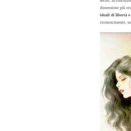
secoli, la concezi
dimensione più ero
ideali di libertà 
riconoscimento, sop