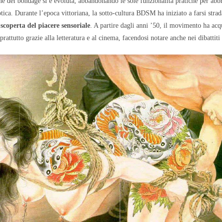
one del bondage si è evoluta, abbandonando le sole funzionalità pratiche per abb
tica. Durante l’epoca vittoriana, la sotto-cultura BDSM ha iniziato a farsi str
e scoperta del piacere sensoriale
. A partire dagli anni ’50, il movimento ha acqui
rattutto grazie alla letteratura e al cinema, facendosi notare anche nei dibattiti s