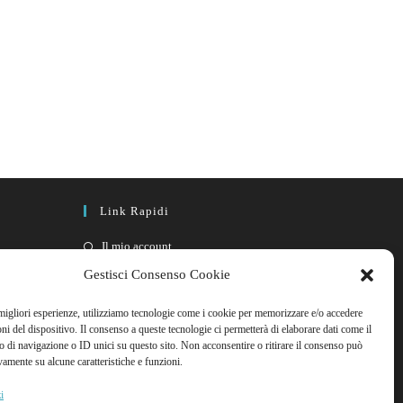
Link Rapidi
Il mio account
FAQ
Gestisci Consenso Cookie
Contattaci
 migliori esperienze, utilizziamo tecnologie come i cookie per memorizzare e/o accedere
oni del dispositivo. Il consenso a queste tecnologie ci permetterà di elaborare dati come il
di navigazione o ID unici su questo sito. Non acconsentire o ritirare il consenso può
vamente su alcune caratteristiche e funzioni.
i