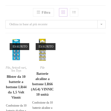
Filtra
Ordina in base al più recente
ESAURITO
ESAURITO
Pile
,
Articoli vari
,
Pile
Sex Toys
Batterie
Blister da 10
alcaline a
batterie a
bottone LR66
bottone LR44
(AG4) VINNIC
da 1,5 Volt
10 unità
Vinnic
Confezione da 10
Confezione da 10
batterie alcaline a
batterie alcaline a