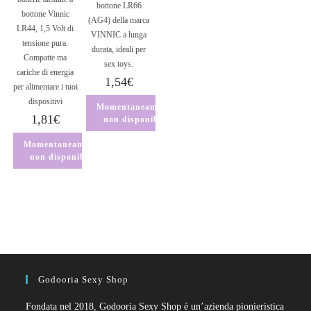
bottone LR66
bottone Vinnic
(AG4) della marca
LR44, 1,5 Volt di
VINNIC a lunga
tensione pura.
durata, ideali per
Compatte ma
sex toys.
cariche di energia
1,54
€
per alimentare i tuoi
dispositivi
Momentaneamente
1,81
€
non disponibile
Momentaneamente
non disponibile
Godooria Sexy Shop
Fondata nel 2018, Godooria Sexy Shop è un’azienda pionieristica