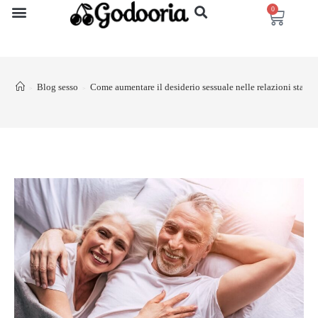
0
Blog sesso
Come aumentare il desiderio sessuale nelle relazioni stabili
>
>