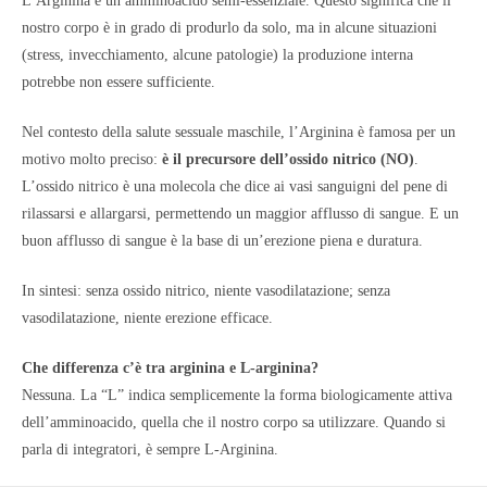
L’Arginina è un amminoacido semi-essenziale. Questo significa che il
nostro corpo è in grado di produrlo da solo, ma in alcune situazioni
(stress, invecchiamento, alcune patologie) la produzione interna
potrebbe non essere sufficiente.
Nel contesto della salute sessuale maschile, l’Arginina è famosa per un
motivo molto preciso:
è il precursore dell’ossido nitrico (NO)
.
L’ossido nitrico è una molecola che dice ai vasi sanguigni del pene di
rilassarsi e allargarsi, permettendo un maggior afflusso di sangue. E un
buon afflusso di sangue è la base di un’erezione piena e duratura.
In sintesi: senza ossido nitrico, niente vasodilatazione; senza
vasodilatazione, niente erezione efficace.
Che differenza c’è tra arginina e L-arginina?
Nessuna. La “L” indica semplicemente la forma biologicamente attiva
dell’amminoacido, quella che il nostro corpo sa utilizzare. Quando si
parla di integratori, è sempre L-Arginina.