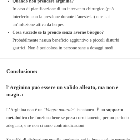
Quando non prendere arginina?
In caso di pianificazione di un intervento chirurgico (può
interferire con la pressione durante l’anestesia) o se hai
un’infezione attiva da herpes.
Cosa succede se la prendo senza averne bisogno?
Probabilmente nessun beneficio aggiuntivo e piccoli disturbi
gastrici. Non è pericolosa in persone sane a dosaggi medi.
Conclusione:
l’Arginina può essere un valido alleato, ma non è
magica
L’Arginina non è un “
Viagra naturale
” istantaneo. È un
supporto
metabolico
che funziona bene se presa correttamente, per un periodo
adeguato, e se non ci sono controindicazioni.
Se soffri di disfunzione erettile moderata, sei in buona salute generale,