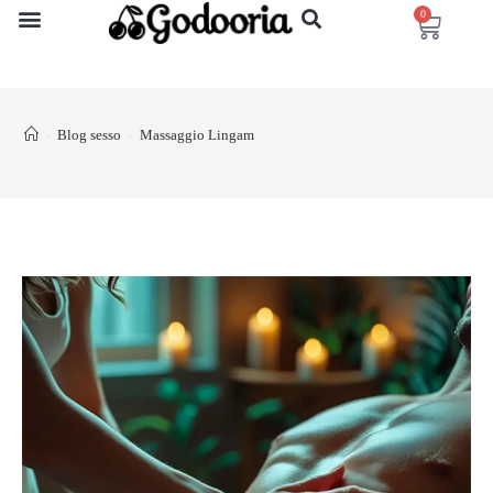
0
Blog sesso
Massaggio Lingam
>
>