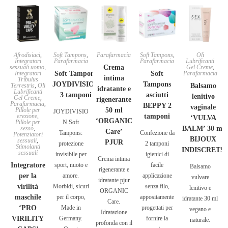
Afrodisiaci
,
Soft Tampons
,
Parafarmacia
Soft Tampons
,
Oli
Integratori
Parafarmacia
Parafarmacia
Lubrificanti
sessuali uomo
,
Crema
Gel Creme
,
Integratori
Soft Tampons
Soft
Parafarmacia
intima
Tribulus
JOYDIVISION
Tampons
Terrestris
,
Oli
Balsamo
idratante e
Lubrificanti
3 tamponi
asciutti
lenitivo
Gel Creme
,
rigenerante
Parafarmacia
,
BEPPY 2
vaginale
Pillole per
50 ml
JOYDIVISIO
erezione
,
tamponi
‘VULVA
‘ORGANIC
Pillole per
N Soft
sesso
,
BALM’ 30 ml
Care’
Tampons:
Confezione da
Potenziatori
BIJOUX
sessuali
,
PJUR
protezione
2 tamponi
Stimolanti
INDISCRETS
sessuali
invisibile per
igienici di
Crema intima
Integratore
sport, nuoto e
facile
Balsamo
rigenerante e
per la
amore.
applicazione
vulvare
idratante pjur
virilità
Morbidi, sicuri
senza filo,
lenitivo e
ORGANIC
maschile
per il corpo,
appositamente
idratante 30 ml
Care.
‘PRO
Made in
progettati per
vegano e
Idratazione
VIRILITY
Germany.
fornire la
naturale.
profonda con il