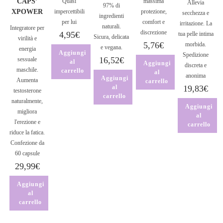
CAPS’
Quasi
massima
Allevia
97% di
XPOWER
impercettibili
protezione,
secchezza e
ingredienti
per lui
comfort e
irritazione. La
naturali.
Integratore per
discrezione
4,95
€
tua pelle intima
Sicura, delicata
virilità e
5,76
€
morbida.
e vegana.
energia
Aggiungi
Spedizione
16,52
€
sessuale
al
Aggiungi
discreta e
maschile.
carrello
al
anonima
Aggiungi
Aumenta
carrello
al
19,83
€
testosterone
carrello
naturalmente,
Aggiungi
migliora
al
l'erezione e
carrello
riduce la fatica.
Confezione da
60 capsule
29,99
€
Aggiungi
al
carrello