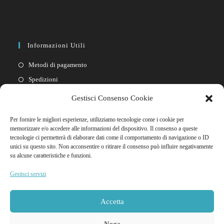
Informazioni Utili
Metodi di pagamento
Spedizioni
Resi
Gestisci Consenso Cookie
Privacy policy
Per fornire le migliori esperienze, utilizziamo tecnologie come i cookie per
Cookie policy
memorizzare e/o accedere alle informazioni del dispositivo. Il consenso a queste
tecnologie ci permetterà di elaborare dati come il comportamento di navigazione o ID
unici su questo sito. Non acconsentire o ritirare il consenso può influire negativamente
Link Rapidi
su alcune caratteristiche e funzioni.
Il mio account
Gestisci servizi
FAQ
Contattaci
Accetta
Nega