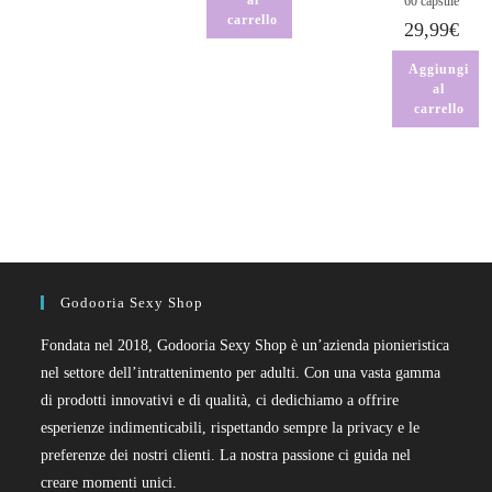
al
60 capsule
carrello
29,99
€
Aggiungi
al
carrello
Godooria Sexy Shop
Fondata nel 2018, Godooria Sexy Shop è un’azienda pionieristica
nel settore dell’intrattenimento per adulti. Con una vasta gamma
di prodotti innovativi e di qualità, ci dedichiamo a offrire
esperienze indimenticabili, rispettando sempre la privacy e le
preferenze dei nostri clienti. La nostra passione ci guida nel
creare momenti unici.