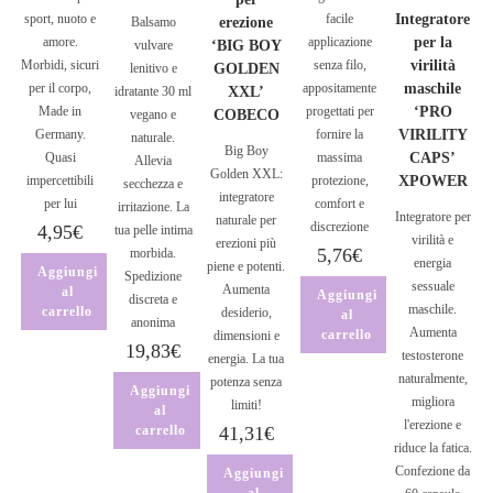
sport, nuoto e
facile
Integratore
Balsamo
erezione
amore.
applicazione
per la
vulvare
‘BIG BOY
Morbidi, sicuri
senza filo,
virilità
lenitivo e
GOLDEN
per il corpo,
appositamente
maschile
idratante 30 ml
XXL’
Made in
progettati per
‘PRO
vegano e
COBECO
Germany.
fornire la
VIRILITY
naturale.
Big Boy
Quasi
massima
CAPS’
Allevia
Golden XXL:
impercettibili
protezione,
XPOWER
secchezza e
integratore
per lui
comfort e
irritazione. La
Integratore per
naturale per
discrezione
4,95
€
tua pelle intima
virilità e
erezioni più
5,76
€
morbida.
energia
piene e potenti.
Aggiungi
Spedizione
sessuale
Aumenta
al
Aggiungi
discreta e
maschile.
carrello
desiderio,
al
anonima
Aumenta
carrello
dimensioni e
19,83
€
testosterone
energia. La tua
naturalmente,
potenza senza
Aggiungi
migliora
limiti!
al
l'erezione e
carrello
41,31
€
riduce la fatica.
Confezione da
Aggiungi