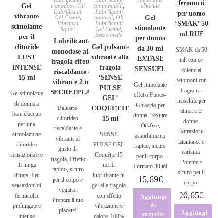
Lubrificanti
Lubrificanti
Stimolante
feromoni
Gel
monodose
,
Oli
commestibili
,
clitoride
Lubrificanti
Lubrificanti
per uomo
vibrante
Gel Creme
,
naturali
,
Oli
Gel
Vibratori
Lubrificanti
‘SMAK’ 50
stimolante
stimolante
liquidi
Gel Creme
,
ml RUF
Sesso orale
per il
per donna
Lubrificante
clitoride
Gel pulsante
da 30 ml
SMAK da 50
monodose alla
LUST
vibrante alla
EXTASE
ml: eau de
fragola effetto
INTENSE
fragola
SENSUEL
toilette ai
riscaldante e
15 ml
‘SENSE
feromoni con
vibrante 2 ml
Gel stimolante
PULSE
fragranza
SECRETPLAY
Gel stimolante
effetto Fuoco-
GEL’
maschile per
da donna a
Ghiaccio per
Balsamo
COQUETTE
attrarre le
base d'acqua
donna. Texture
clitorideo
15 ml
donne.
per una
Oil-free,
riscaldante e
Attrazione
stimolazione
SENSE
assorbimento
vibrante al
istantanea e
clitoridea
PULSE GEL
rapido, sicuro
gusto di
carisma.
sensazionale e
Coquette 15
per il corpo.
fragola. Effetto
Potente e
di lunga
ml. Il
Formato 30 ml
rapido, sicuro
sicuro per il
durata. Per
lubrificante in
15,69
€
per il corpo e
corpo.
sensazioni di
gel alla fragola
vegano.
20,65
€
formicolio
con effetto
Aggiungi
Prepara il tuo
al
prolungate e
vibrazione e
piacere!
Aggiungi
carrello
intense
calore. 100%