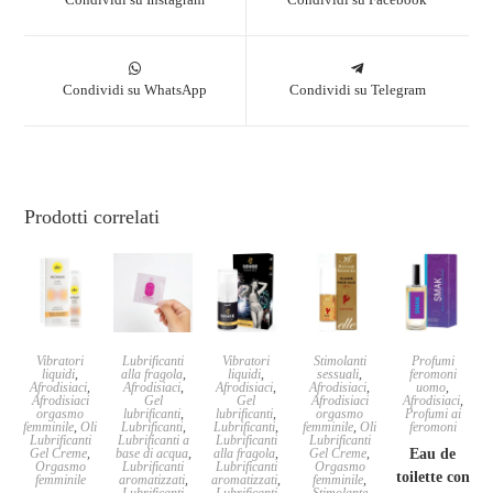
Condividi su WhatsApp
Condividi su Telegram
Prodotti correlati
Vibratori
Lubrificanti
Vibratori
Stimolanti
Profumi
liquidi
,
alla fragola
,
liquidi
,
sessuali
,
feromoni
Afrodisiaci
,
Afrodisiaci
,
Afrodisiaci
,
Afrodisiaci
,
uomo
,
Afrodisiaci
Gel
Gel
Afrodisiaci
Afrodisiaci
,
orgasmo
lubrificanti
,
lubrificanti
,
orgasmo
Profumi ai
femminile
,
Oli
Lubrificanti
,
Lubrificanti
,
femminile
,
Oli
feromoni
Lubrificanti
Lubrificanti a
Lubrificanti
Lubrificanti
Gel Creme
,
base di acqua
,
alla fragola
,
Gel Creme
,
Eau de
Orgasmo
Lubrificanti
Lubrificanti
Orgasmo
toilette con
femminile
aromatizzati
,
aromatizzati
,
femminile
,