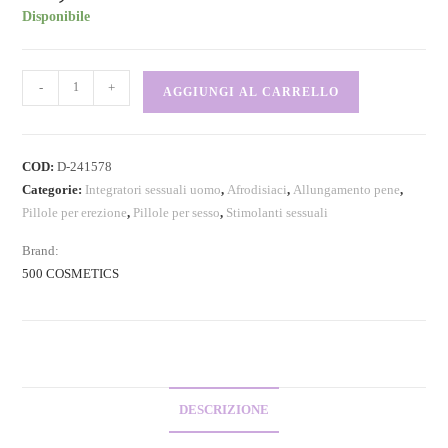
Disponibile
-
+
AGGIUNGI AL CARRELLO
COD:
D-241578
Categorie:
Integratori sessuali uomo
,
Afrodisiaci
,
Allungamento pene
,
Pillole per erezione
,
Pillole per sesso
,
Stimolanti sessuali
Brand:
500 COSMETICS
DESCRIZIONE