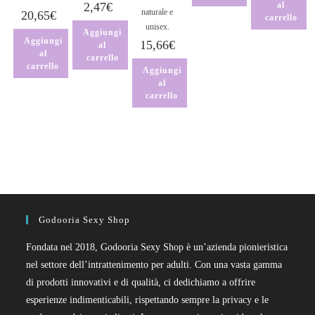
2,47
€
al
naturale e
20,65
€
carrello
unisex.
Aggiungi
Aggiungi
15,66
€
al
al
carrello
carrello
Aggiungi
al
carrello
Godooria Sexy Shop
Fondata nel 2018, Godooria Sexy Shop è un’azienda pionieristica
nel settore dell’intrattenimento per adulti. Con una vasta gamma
di prodotti innovativi e di qualità, ci dedichiamo a offrire
esperienze indimenticabili, rispettando sempre la privacy e le