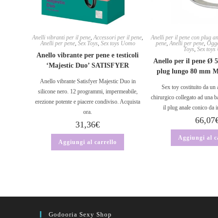
Anelli vibranti per il pene
,
Accessori per il pene
,
Anelli per il pene con plug a
Anelli per pene
,
Sex Toys
,
Sex toys Uomo
pene
,
Anelli per pene
,
Ogge
Toys
,
Sex toy
Anello vibrante per pene e testicoli
Anello per il pene Ø
‘Majestic Duo’ SATISFYER
plug lungo 80 mm
Anello vibrante Satisfyer Majestic Duo in
Sex toy costituito da un 
silicone nero. 12 programmi, impermeabile,
chirurgico collegato ad una ba
erezione potente e piacere condiviso. Acquista
il plug anale conico da i
ora.
66,07
31,36
€
Aggiungi al c
Aggiungi al carrello
Godooria Sexy Shop