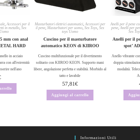
nale
,
Accessori per il
Masturbatori elettrici automatici
,
Accessori per
Anelli per il pene c
tti in metallo
,
Sex
il pene
,
Masturbatori per uomo
,
Sex Toys
,
Sex
pene
,
Anelli per pe
s Uomo
toys Uomo
Sex Toy
 55 mm con anal
Cuscino per il masturbatore
Anelli per il 
 METAL HARD
automatico KEON di KIIROO
spot’ 
anello in acciaio
Cuscino multifunzionale per il divertimento
Anello vibrante co
rra con all'estremità
solitario con KIIROO KEON. Supporto mani
doppia stimolazio
nserire nell'ano
libere, angolazione perfetta e stabilità. Morbido al
modalità. Telec
tatto e lavabile
Ac
€
57,81
€
arrello
Aggiungi al carrello
Aggiun
Informazioni Utili