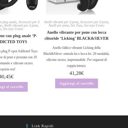
on plug anale
,
Accessori per il
Anelli vibranti per il pene
,
Accessori per il pene
,
ne
,
Anelli vibranti per il pene
,
Anelli per pene
,
Sex Toys
,
Sex toys Uomo
s
,
Sex toys Uomo
Anello vibrante per pene con lecca
pene con plug anale ‘P-
clitoride ‘Licking’ BLACK&SILVER
ADDICTED TOYS
Anello fallico vibrante Licking della
n plug P-spot Addicted Toys:
Black&Silver: stimola lui e lecca lei. 20 modalità,
ne di pene e prostata con 10
silicone sicuro, impermeabile. Per orgasmi di
omando e silicone sicuro.
coppia intensi.
quista ora!
41,28
€
40,45
€
Aggiungi al carrello
gi al carrello
Link Rapidi