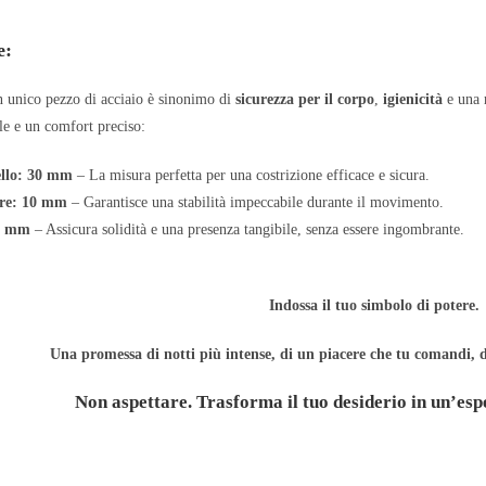
e:
un unico pezzo di acciaio è sinonimo di
sicurezza per il corpo
,
igienicità
e una 
le e un comfort preciso:
llo: 30 mm
– La misura perfetta per una costrizione efficace e sicura.
ere: 10 mm
– Garantisce una stabilità impeccabile durante il movimento.
,2 mm
– Assicura solidità e una presenza tangibile, senza essere ingombrante.
Indossa il tuo simbolo di potere.
Una promessa di notti più intense, di un piacere che tu comandi, d
Non aspettare. Trasforma il tuo desiderio in un’esp