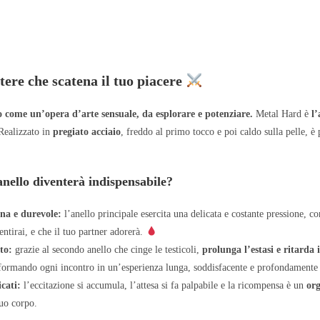
tere che scatena il tuo piacere
o come un’opera d’arte sensuale, da esplorare e potenziare.
Metal Hard è
l
 Realizzato in
pregiato acciaio
, freddo al primo tocco e poi caldo sulla pelle, è
nello diventerà indispensabile?
ena e durevole:
l’anello principale esercita una delicata e costante pressione, 
entirai, e che il tuo partner adorerà.
to:
grazie al secondo anello che cinge le testicoli,
prolunga l’estasi e ritarda 
sformando ogni incontro in un’esperienza lunga, soddisfacente e profondamente
cati:
l’eccitazione si accumula, l’attesa si fa palpabile e la ricompensa è un
or
tuo corpo.