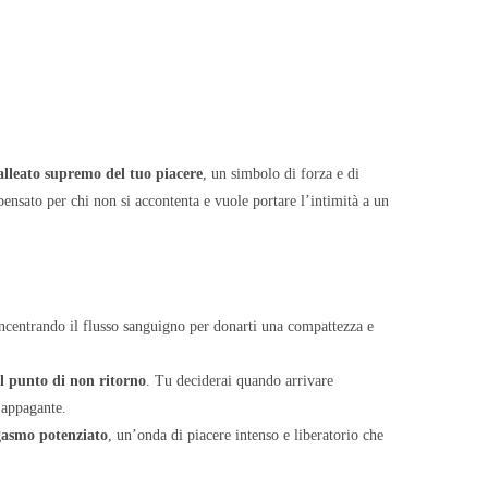
’alleato supremo del tuo piacere
, un simbolo di forza e di
 pensato per chi non si accontenta e vuole portare l’intimità a un
concentrando il flusso sanguigno per donarti una compattezza e
il punto di non ritorno
. Tu deciderai quando arrivare
 appagante.
gasmo potenziato
, un’onda di piacere intenso e liberatorio che