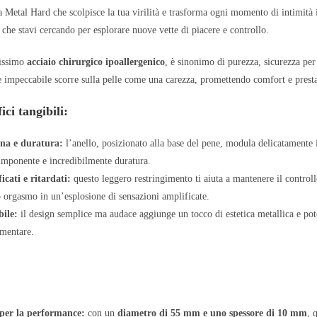
a Metal Hard che scolpisce la tua virilità e trasforma ogni momento di intimità
to che stavi cercando per esplorare nuove vette di piacere e controllo.
tissimo
acciaio chirurgico ipoallergenico
, è sinonimo di purezza, sicurezza per 
 e impeccabile scorre sulla pelle come una carezza, promettendo comfort e presta
ici tangibili:
ena e duratura:
l’anello, posizionato alla base del pene, modula delicatamente i
 imponente e incredibilmente duratura.
icati e ritardati:
questo leggero restringimento ti aiuta a mantenere il controll
o orgasmo in un’esplosione di sensazioni amplificate.
bile:
il design semplice ma audace aggiunge un tocco di estetica metallica e pote
imentare.
 per la performance:
con un
diametro di 55 mm e uno spessore di 10 mm
, 