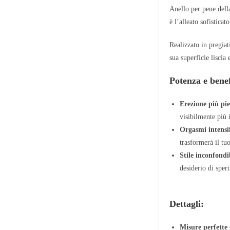
Anello per pene dell
è l’alleato sofistica
Realizzato in pregia
sua superficie liscia
Potenza e benef
Erezione più pi
visibilmente più
Orgasmi intensif
trasformerà il tu
Stile inconfondi
desiderio di sper
Dettagli:
Misure perfette