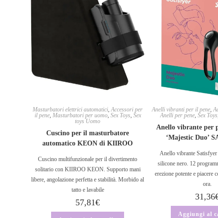
Masturbatori elettrici automatici
,
Accessori per
Anelli vibranti per il pene
,
Ac
il pene
,
Masturbatori per uomo
,
Sex Toys
,
Sex
Anelli per pene
,
Sex Toys
toys Uomo
Anello vibrante per p
Cuscino per il masturbatore
‘Majestic Duo’ 
automatico KEON di KIIROO
Anello vibrante Satisfyer
Cuscino multifunzionale per il divertimento
silicone nero. 12 program
solitario con KIIROO KEON. Supporto mani
erezione potente e piacere 
libere, angolazione perfetta e stabilità. Morbido al
ora.
tatto e lavabile
31,36
57,81
€
Aggiungi al c