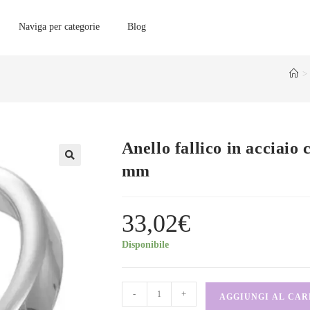
Naviga per categorie
Blog
>
Anello fallico in acciai
mm
33,02
€
Disponibile
-
+
AGGIUNGI AL CA