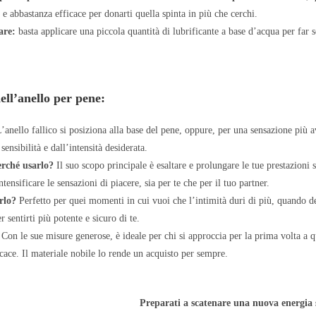
 e abbastanza efficace per donarti quella spinta in più che cerchi.
are:
basta applicare una piccola quantità di lubrificante a base d’acqua per far s
ell’anello per pene:
’anello fallico si posiziona alla base del pene, oppure, per una sensazione più av
sensibilità e dall’intensità desiderata.
erché usarlo?
Il suo scopo principale è esaltare e prolungare le tue prestazioni s
ntensificare le sensazioni di piacere, sia per te che per il tuo partner.
rlo?
Perfetto per quei momenti in cui vuoi che l’intimità duri di più, quando d
 sentirti più potente e sicuro di te.
Con le sue misure generose, è ideale per chi si approccia per la prima volta a q
ace. Il materiale nobile lo rende un acquisto per sempre.
Preparati a scatenare una nuova energia 