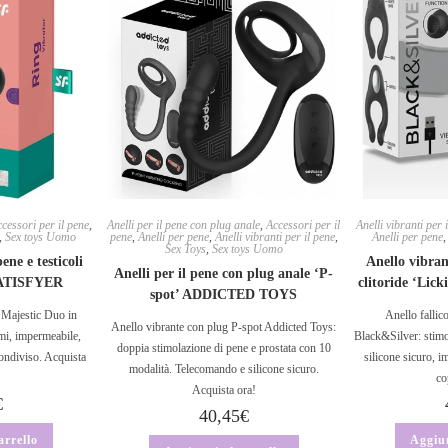
cessori per il pene
,
Anelli per il pene con plug anale
,
Accessori per il
Anelli vibranti per 
,
Sex toys Uomo
pene
,
Anelli per pene
,
Anelli vibranti per il pene
,
Anelli per pene
Sex Toys
,
Sex toys Uomo
ene e testicoli
Anello vibran
Anelli per il pene con plug anale ‘P-
SATISFYER
clitoride ‘L
spot’ ADDICTED TOYS
 Majestic Duo in
Anello fallic
Anello vibrante con plug P-spot Addicted Toys:
mi, impermeabile,
Black&Silver: stimol
doppia stimolazione di pene e prostata con 10
condiviso. Acquista
silicone sicuro, 
modalità. Telecomando e silicone sicuro.
co
Acquista ora!
€
40,45
€
arrello
Aggiun