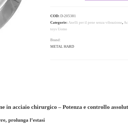
COD:
D-205381
Categorie:
Anelli per il pene senza vibrazione
,
Ac
toys Uomo
Brand:
METAL HARD
ne in acciaio chirurgico – Potenza e controllo assolut
re, prolunga l’estasi