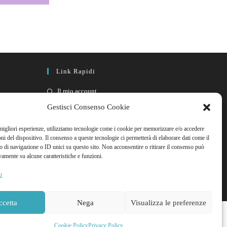
Link Rapidi
Il mio account
FAQ
Gestisci Consenso Cookie
Contattaci
 migliori esperienze, utilizziamo tecnologie come i cookie per memorizzare e/o accedere
oni del dispositivo. Il consenso a queste tecnologie ci permetterà di elaborare dati come il
di navigazione o ID unici su questo sito. Non acconsentire o ritirare il consenso può
vamente su alcune caratteristiche e funzioni.
i
ccetta
Nega
Visualizza le preferenze
Cookie Policy
Privacy Policy