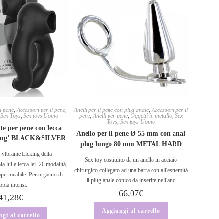
il pene
,
Accessori per il pene
,
Anelli per il pene con plug anale
,
Accessori per il
,
Sex Toys
,
Sex toys Uomo
pene
,
Anelli per pene
,
Oggetti in metallo
,
Sex
Toys
,
Sex toys Uomo
te per pene con lecca
Anello per il pene Ø 55 mm con anal
icking’ BLACK&SILVER
plug lungo 80 mm METAL HARD
o vibrante Licking della
Sex toy costituito da un anello in acciaio
a lui e lecca lei. 20 modalità,
chirurgico collegato ad una barra con all'estremità
impermeabile. Per orgasmi di
il plug anale conico da inserire nell'ano
ppia intensi.
66,07
€
41,28
€
Aggiungi al carrello
gi al carrello