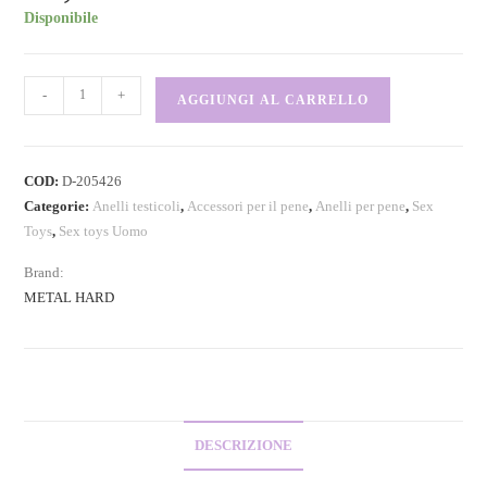
Disponibile
-
+
AGGIUNGI AL CARRELLO
COD:
D-205426
Categorie:
Anelli testicoli
,
Accessori per il pene
,
Anelli per pene
,
Sex
Toys
,
Sex toys Uomo
Brand:
METAL HARD
DESCRIZIONE