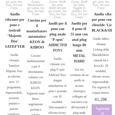
per pene
,
Sex
il pene
,
il pene
,
Anelli
il pene
,
Anelli
per pene
,
Sex
Toys
,
Sex toys
Masturbatori
per pene
,
per pene
,
Toys
,
Sex toys
Uomo
per uomo
,
Sex
Anelli vibranti
Oggetti in
Uomo
Toys
,
Sex toys
per il pene
,
Sex
metallo
,
Sex
Anello
Uomo
Toys
,
Sex toys
Toys
,
Sex toys
Anello vibran
Uomo
Uomo
vibrante per
per pene con l
Cuscino per
Anelli per il
Anello per
pene e
clitoride ‘Lick
il
pene con
il pene Ø
testicoli
BLACK&SIL
masturbatore
plug anale
55 mm con
‘Majestic
automatico
Anello fallico
‘P-spot’
anal plug
Duo’
KEON di
vibrante
ADDICTED
lungo 80
SATISFYER
KIIROO
Licking della
TOYS
mm
Anello
Black&Silver:
Cuscino
METAL
Anello
vibrante
stimola lui e
multifunzional
HARD
vibrante con
Satisfyer
lecca lei. 20
e per il
plug P-spot
Sex toy
Majestic Duo
modalità,
divertimento
Addicted Toys:
costituito da un
in silicone
silicone sicuro,
solitario con
doppia
anello in
nero. 12
impermeabile.
KIIROO
stimolazione di
acciaio
programmi,
Per orgasmi di
KEON.
pene e prostata
chirurgico
impermeabile,
coppia intensi.
Supporto mani
con 10
collegato ad
erezione
41,28
€
libere,
modalità.
una barra con
potente e
angolazione
Telecomando e
all'estremità il
Aggiungi
piacere
perfetta e
silicone sicuro.
plug anale
al
condiviso.