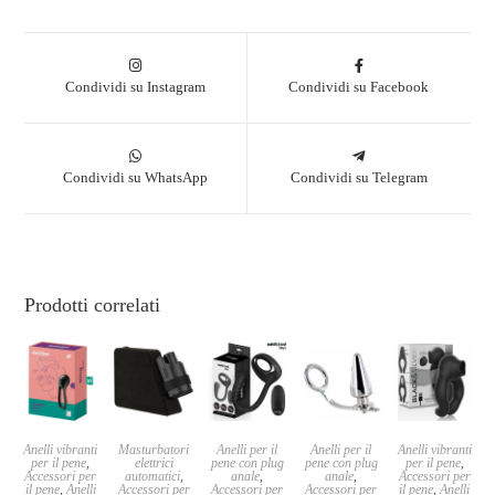
Condividi su Instagram
Condividi su Facebook
Condividi su WhatsApp
Condividi su Telegram
Prodotti correlati
Anelli vibranti
Masturbatori
Anelli per il
Anelli per il
Anelli vibranti
per il pene
,
elettrici
pene con plug
pene con plug
per il pene
,
Accessori per
automatici
,
anale
,
anale
,
Accessori per
il pene
,
Anelli
Accessori per
Accessori per
Accessori per
il pene
,
Anelli