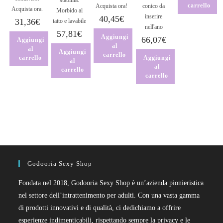
stabilità.
carrello
Acquista ora!
conico da
Acquista ora.
Morbido al
inserire
40,45
€
31,36
€
tatto e lavabile
nell'ano
57,81
€
Aggiungi
66,07
€
Aggiungi
al
al
Aggiungi
carrello
carrello
Aggiungi
al
al
carrello
carrello
Godooria Sexy Shop
Fondata nel 2018, Godooria Sexy Shop è un’azienda pionieristica
nel settore dell’intrattenimento per adulti. Con una vasta gamma
di prodotti innovativi e di qualità, ci dedichiamo a offrire
esperienze indimenticabili, rispettando sempre la privacy e le