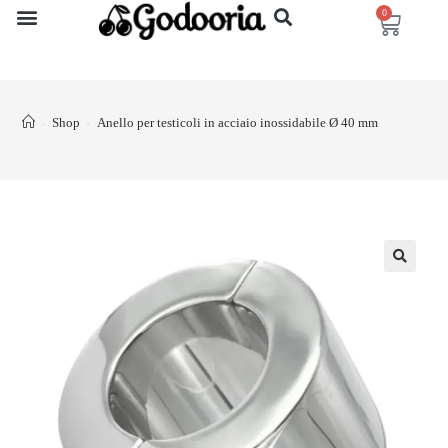
0
Shop
Anello per testicoli in acciaio inossidabile Ø 40 mm
>
>