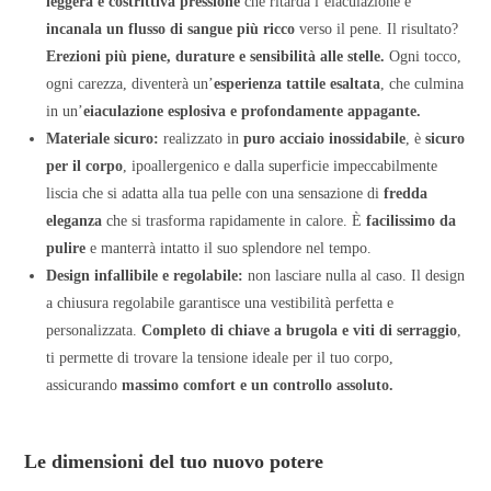
leggera e costrittiva pressione
che ritarda l’eiaculazione e
incanala un flusso di sangue più ricco
verso il pene. Il risultato?
Erezioni più piene, durature e sensibilità alle stelle.
Ogni tocco,
ogni carezza, diventerà un’
esperienza tattile esaltata
, che culmina
in un’
eiaculazione esplosiva e profondamente appagante.
Materiale sicuro:
realizzato in
puro acciaio inossidabile
, è
sicuro
per il corpo
, ipoallergenico e dalla superficie impeccabilmente
liscia che si adatta alla tua pelle con una sensazione di
fredda
eleganza
che si trasforma rapidamente in calore. È
facilissimo da
pulire
e manterrà intatto il suo splendore nel tempo.
Design infallibile e regolabile:
non lasciare nulla al caso. Il design
a chiusura regolabile garantisce una vestibilità perfetta e
personalizzata.
Completo di chiave a brugola e viti di serraggio
,
ti permette di trovare la tensione ideale per il tuo corpo,
assicurando
massimo comfort e un controllo assoluto.
Le dimensioni del tuo nuovo potere