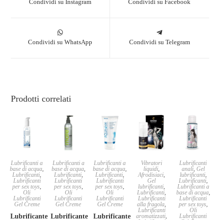
Condividi su Instagram
Condividi su Facebook
Condividi su WhatsApp
Condividi su Telegram
Prodotti correlati
Lubrificanti a
Lubrificanti a
Lubrificanti a
Vibratori
Lubrificanti
base di acqua
,
base di acqua
,
base di acqua
,
liquidi
,
anali
,
Gel
Lubrificanti
,
Lubrificanti
,
Lubrificanti
,
Afrodisiaci
,
lubrificanti
,
Lubrificanti
Lubrificanti
Lubrificanti
Gel
Lubrificanti
,
per sex toys
,
per sex toys
,
per sex toys
,
lubrificanti
,
Lubrificanti a
Oli
Oli
Oli
Lubrificanti
,
base di acqua
,
Lubrificanti
Lubrificanti
Lubrificanti
Lubrificanti
Lubrificanti
Gel Creme
Gel Creme
Gel Creme
alla fragola
,
per sex toys
,
Lubrificanti
Oli
Lubrificante a
Lubrificante
Lubrificante a
aromatizzati
,
Lubrificanti