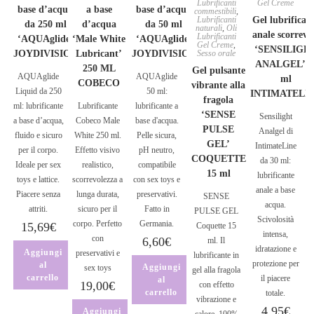
Lubrificanti
Gel Creme
base d’acqua
a base
base d’acqua
commestibili
,
Lubrificanti
Gel lubrifican
da 250 ml
d’acqua
da 50 ml
naturali
,
Oli
anale scorrevo
Lubrificanti
‘AQUAglide’
‘Male White
‘AQUAglide’
Gel Creme
,
‘SENSILIGH
JOYDIVISION
Lubricant’
JOYDIVISION
Sesso orale
ANALGEL’ 3
250 ML
Gel pulsante
AQUAglide
AQUAglide
ml
COBECO
vibrante alla
Liquid da 250
50 ml:
INTIMATELI
fragola
ml: lubrificante
Lubrificante
lubrificante a
‘SENSE
Sensilight
a base d’acqua,
Cobeco Male
base d'acqua.
PULSE
Analgel di
fluido e sicuro
White 250 ml.
Pelle sicura,
GEL’
IntimateLine
per il corpo.
Effetto visivo
pH neutro,
COQUETTE
da 30 ml:
Ideale per sex
realistico,
compatibile
15 ml
lubrificante
toys e lattice.
scorrevolezza a
con sex toys e
anale a base
Piacere senza
lunga durata,
preservativi.
SENSE
acqua.
attriti.
sicuro per il
Fatto in
PULSE GEL
Scivolosità
corpo. Perfetto
Germania.
15,69
€
Coquette 15
intensa,
con
6,60
€
ml. Il
idratazione e
Aggiungi
preservativi e
lubrificante in
protezione per
al
Aggiungi
sex toys
gel alla fragola
carrello
il piacere
al
19,00
€
con effetto
carrello
totale.
vibrazione e
4,95
€
Aggiungi