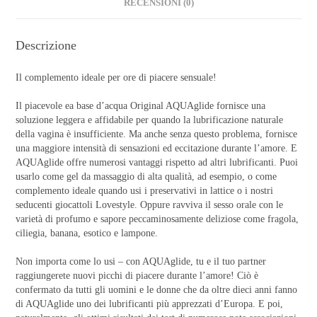
RECENSIONI (0)
Descrizione
Il complemento ideale per ore di piacere sensuale!
Il piacevole ea base d’acqua Original AQUAglide fornisce una
soluzione leggera e affidabile per quando la lubrificazione naturale
della vagina è insufficiente. Ma anche senza questo problema, fornisce
una maggiore intensità di sensazioni ed eccitazione durante l’amore. E
AQUAglide offre numerosi vantaggi rispetto ad altri lubrificanti. Puoi
usarlo come gel da massaggio di alta qualità, ad esempio, o come
complemento ideale quando usi i preservativi in lattice o i nostri
seducenti giocattoli Lovestyle. Oppure ravviva il sesso orale con le
varietà di profumo e sapore peccaminosamente deliziose come fragola,
ciliegia, banana, esotico e lampone.
Non importa come lo usi – con AQUAglide, tu e il tuo partner
raggiungerete nuovi picchi di piacere durante l’amore! Ciò è
confermato da tutti gli uomini e le donne che da oltre dieci anni fanno
di AQUAglide uno dei lubrificanti più apprezzati d’Europa. E poi,