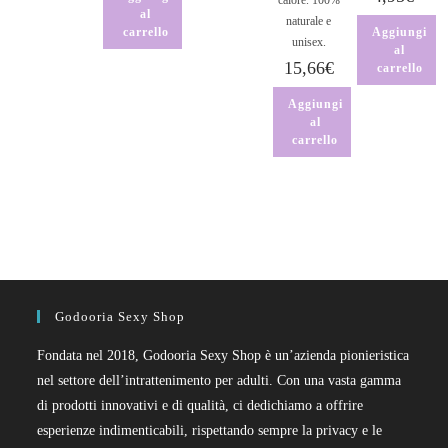
calore. 100%
al
naturale e
carrello
Aggiungi
unisex.
al
15,66
€
carrello
Aggiungi
al
carrello
Godooria Sexy Shop
Fondata nel 2018, Godooria Sexy Shop è un’azienda pionieristica
nel settore dell’intrattenimento per adulti. Con una vasta gamma
di prodotti innovativi e di qualità, ci dedichiamo a offrire
esperienze indimenticabili, rispettando sempre la privacy e le