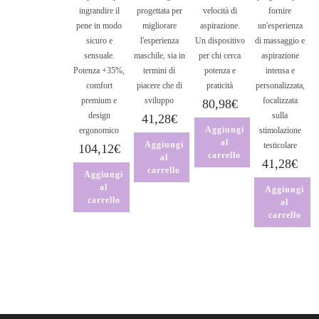
ingrandire il
progettata per
velocità di
fornire
pene in modo
migliorare
aspirazione.
un'esperienza
sicuro e
l'esperienza
Un dispositivo
di massaggio e
sensuale.
maschile, sia in
per chi cerca
aspirazione
Potenza +35%,
termini di
potenza e
intensa e
comfort
piacere che di
praticità
personalizzata,
premium e
sviluppo
focalizzata
80,98
€
design
sulla
41,28
€
Aggiungi
ergonomico
stimolazione
al
Aggiungi
testicolare
104,12
€
carrello
al
41,28
€
carrello
Aggiungi
al
Aggiungi
carrello
al
carrello