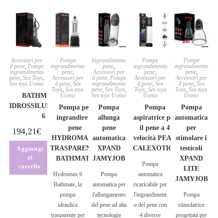
Accessori per
Pompe
Ingrandimento
Pompe
Pompe
il pene
,
Pompe
ingrandimento
pene
,
ingrandimento
ingrandimento
ingrandimento
pene
,
Accessori per
pene
,
pene
,
pene
,
Sex Toys
,
Accessori per
il pene
,
Pompe
Accessori per
Accessori per
Sex toys Uomo
il pene
,
Sex
ingrandimento
il pene
,
Sex
il pene
,
Sex
Toys
,
Sex toys
pene
,
Sex Toys
,
Toys
,
Sex toys
Toys
,
Sex toys
BATHMATE –
Uomo
Sex toys Uomo
Uomo
Uomo
IDROSSILUMINANTE
Pompa per
Pompa
Pompa
Pompa
6
ingrandire il
allunga
aspiratrice per
automatica
pene
pene
il pene a 4
per
194,21
€
HYDROMAX 6
automatica
velocità PEAK
stimolare i
TRASPARENTE
XPAND
CALEXOTICS
testicoli
Aggiungi
al
BATHMATE
JAMYJOB
XPAND
Pompa
carrello
LITE
Hydromax 6
Pompa
automatica
JAMYJOB
Bathmate, la
automatica per
ricaricabile per
pompa
l'allungamento
l'ingrandiment
Pompa
idraulica
del pene ad alta
o del pene con
stimolatrice
trasparente per
tecnologia
4 diverse
progettata per