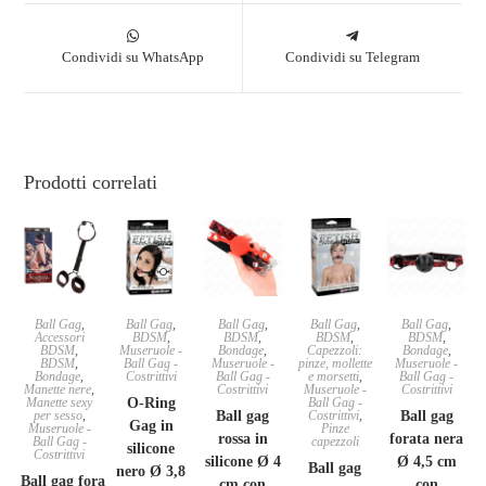
Condividi su WhatsApp
Condividi su Telegram
Prodotti correlati
Ball Gag
,
Ball Gag
,
Ball Gag
,
Ball Gag
,
Ball Gag
,
Accessori
BDSM
,
BDSM
,
BDSM
,
BDSM
,
BDSM
,
Museruole -
Bondage
,
Capezzoli:
Bondage
,
BDSM
,
Ball Gag -
Museruole -
pinze, mollette
Museruole -
Bondage
,
Costrittivi
Ball Gag -
e morsetti
,
Ball Gag -
Manette nere
,
Costrittivi
Museruole -
Costrittivi
Manette sexy
O-Ring
Ball Gag -
per sesso
,
Ball gag
Costrittivi
,
Ball gag
Gag in
Museruole -
Pinze
rossa in
forata nera
Ball Gag -
capezzoli
silicone
Costrittivi
silicone Ø 4
Ø 4,5 cm
Ball gag
nero Ø 3,8
Ball gag forata
cm con
con