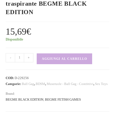
traspirante BEGME BLACK
EDITION
15,69
€
Disponibile
-
+
AGGIUNGI AL CARRELLO
COD:
D-229256
Categorie:
Ball Gag
,
BDSM
,
Museruole - Ball Gag - Costrittivi
,
Sex Toys
Brand:
BEGME BLACK EDITION
,
BEGME FETISH GAMES