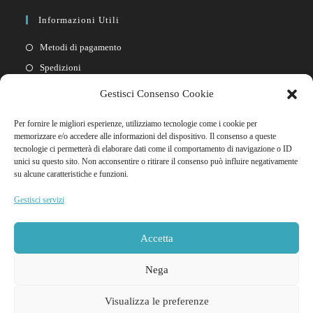
Informazioni Utili
Metodi di pagamento
Spedizioni
Resi
Gestisci Consenso Cookie
Privacy policy
Per fornire le migliori esperienze, utilizziamo tecnologie come i cookie per
Cookie policy
memorizzare e/o accedere alle informazioni del dispositivo. Il consenso a queste
tecnologie ci permetterà di elaborare dati come il comportamento di navigazione o ID
unici su questo sito. Non acconsentire o ritirare il consenso può influire negativamente
Link Rapidi
su alcune caratteristiche e funzioni.
Il mio account
Gestisci servizi
FAQ
Contattaci
Accetta
Nega
Visualizza le preferenze