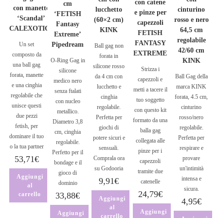
con catene
cm
con manette
lucchetto
cinturino
e pinze per
‘FETISH
‘Scandal’
(60×2 cm)
rosso e nero
capezzoli
Fantasy
CALEXOTICS
KINK
64,5 cm
FETISH
Extreme’
regolabile
FANTASY
Un set
Pipedream
Ball gag non
42/60 cm
EXTREME
composto da
forata in
O-Ring Gag in
KINK
una ball gag
silicone rosso
Strizza i
silicone
forata, manette
da 4 cm con
Ball Gag della
capezzoli e
medico nero
e una cinghia
lucchetto e
marca KINK
metti a tacere il
senza ftalati
regolabile che
cinghia
forata, 4.5 cm,
tuo soggetto
con nucleo
unisce questi
regolabile.
cinturino
con questo kit
metallico.
due pezzi
Perfetta per
rosso/nero
formato da una
Diametro 3,8
fetish, per
giochi di
regolabile.
balla gag
cm, cinghia
dominare il tuo
potere sicuri e
Perfetta per
collegata alle
regolabile.
o la tua partner
sensuali.
respirare e
pinze per i
Perfetto per il
53,71
€
Comprala ora
provare
capezzoli
bondage e il
su Godooria
un'intimità
tramite due
gioco di
Aggiungi
intensa e
9,91
€
catenelle
dominio
al
sicura.
24,79
€
carrello
33,88
€
Aggiungi
4,95
€
al
Aggiungi
Aggiungi
carrello