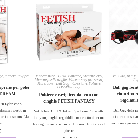
ge
,
Manette sexy per
Manette nere
,
BDSM
,
Bondage
,
Manette letto
,
Ball Gag
,
BDSM
Manette piedi caviglie
,
Manette sexy per sesso
,
Gag
Museruole - Ball Gag - Costrittivi
,
Polsiere
oprene per polsi
BDSM/Bondage
Ball gag for
PEDREAM
cinturino r
Polsiere e cavigliere da letto con
regolabi
cinghie FETISH FANTASY
e in nylon che si
issimi rivestiti in
Ball Gag della m
Set da letto Cuff & Tether Pipedream: 4 manette
te in posizione il/la
cinturino rosso/n
in nylon, cinghie regolabili e moschettoni per un
er
respirare e provare
bondage sicuro e sensuale. La nuova frontiera del
€
piacere