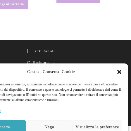
gi al carrello
Link Rapidi
Il mio account
FAQ
Gestisci Consenso Cookie
Contattaci
 migliori esperienze, utilizziamo tecnologie come i cookie per memorizzare e/o accedere
oni del dispositivo. Il consenso a queste tecnologie ci permetterà di elaborare dati come il
di navigazione o ID unici su questo sito. Non acconsentire o ritirare il consenso può
vamente su alcune caratteristiche e funzioni.
i
ccetta
Nega
Visualizza le preferenze