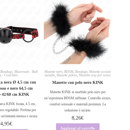
,
Bondage
,
Museruole - Ball
Manette nere
,
BDSM
,
Bondage
,
Manette acciaio
 - Costrittivi
metallo
,
Manette pelose
,
Manette sexy per sesso
ata nera Ø 4,5 cm con
Manette con pelo nero KINK
osso e nero 64,5 cm
Manette KINK in morbido pelo nero per
le 42/60 cm KINK
un’esperienza BDSM raffinata. Controllo sicuro,
arca KINK forata, 4.5 cm,
comfort sensuale e materiali premium. La
ero regolabile. Perfetta per
seduzione è un'arte.
 un'intimità intensa e sicura.
8,26
€
4,95
€
Aggiungi al carrello