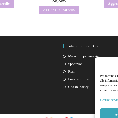
36,36
€
arrello
Aggiun
Aggiungi al carrello
Informazioni Utili
Metodi di pagamento
Spedizioni
Resi
Per fornire le
Privacy policy
alle informazi
comportamento 
Cookie policy
influire negati
Gestisci serviz
A