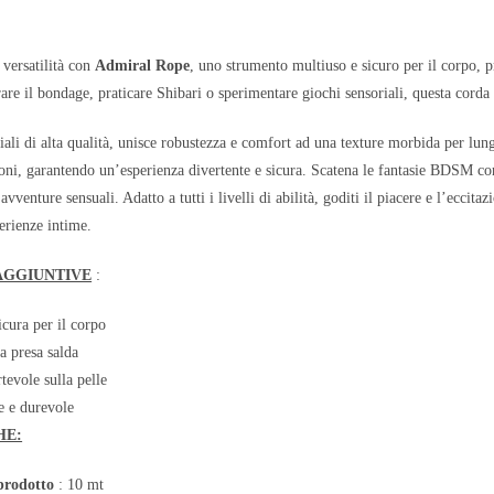
a versatilità con
Admiral Rope
, uno strumento multiuso e sicuro per il corpo, pr
orare il bondage, praticare Shibari o sperimentare giochi sensoriali, questa corda
ali di alta qualità, unisce robustezza e comfort ad una texture morbida per lung
ioni, garantendo un’esperienza divertente e sicura. Scatena le fantasie BDSM con
e avventure sensuali. Adatto a tutti i livelli di abilità, goditi il piacere e l’ec
perienze intime.
AGGIUNTIVE
:
cura per il corpo
a presa salda
evole sulla pelle
e e durevole
HE:
prodotto
: 10 mt