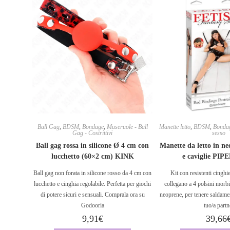
Ball Gag
,
BDSM
,
Bondage
,
Museruole - Ball
Manette letto
,
BDSM
,
Bonda
Gag - Costrittivi
sesso
Ball gag rossa in silicone Ø 4 cm con
Manette da letto in ne
lucchetto (60×2 cm) KINK
e caviglie PI
Ball gag non forata in silicone rosso da 4 cm con
Kit con resistenti cinghi
lucchetto e cinghia regolabile. Perfetta per giochi
collegano a 4 polsini morbid
di potere sicuri e sensuali. Comprala ora su
neoprene, per tenere saldamen
Godooria
tuo/a partn
9,91
€
39,66