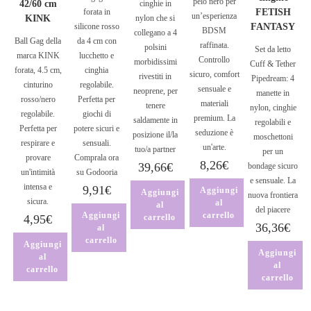
pelo nero per
42/60 cm
cinghie in
forata in
FETISH
un’esperienza
KINK
nylon che si
silicone rosso
FANTASY
BDSM
collegano a 4
Ball Gag della
da 4 cm con
raffinata.
polsini
Set da letto
marca KINK
lucchetto e
Controllo
morbidissimi
Cuff & Tether
forata, 4.5 cm,
cinghia
sicuro, comfort
rivestiti in
Pipedream: 4
cinturino
regolabile.
sensuale e
neoprene, per
manette in
rosso/nero
Perfetta per
materiali
tenere
nylon, cinghie
regolabile.
giochi di
premium. La
saldamente in
regolabili e
Perfetta per
potere sicuri e
seduzione è
posizione il/la
moschettoni
respirare e
sensuali.
un'arte.
tuo/a partner
per un
provare
Comprala ora
8,26
€
39,66
€
bondage sicuro
un'intimità
su Godooria
e sensuale. La
intensa e
9,91
€
Aggiungi
Aggiungi
nuova frontiera
sicura.
al
al
del piacere
Aggiungi
carrello
4,95
€
carrello
36,36
€
al
carrello
Aggiungi
Aggiungi
al
al
carrello
carrello