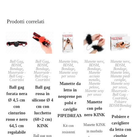
Prodotti correlati
Ball Gag
,
Ball Gag
,
Manette letto
,
Manette nere
,
Manette nere
,
BDSM
,
BDSM
,
BDSM
,
BDSM
,
BDSM
,
Bondage
,
Bondage
,
Bondage
,
Bondage
,
Bondage
,
Museruole -
Museruole -
Manette sexy
Manette
Manette letto
,
Ball Gag -
Ball Gag -
per sesso
acciaio
Manette piedi
Costrittivi
Costrittivi
metallo
,
caviglie
,
Manette da
Manette
Manette sexy
Ball gag
Ball gag
pelose
,
per sesso
,
letto in
Manette sexy
Museruole -
forata nera
rossa in
per sesso
Ball Gag -
neoprene per
Costrittivi
,
Ø 4,5 cm
silicone Ø 4
Manette
Polsiere
polsi e
BDSM/Bondag
con
cm con
con pelo
caviglie
e
cinturino
lucchetto
nero KINK
PIPEDREAM
Polsiere e
rosso e nero
(60×2 cm)
cavigliere
Manette KINK
64,5 cm
KINK
Kit con
da letto con
in morbido
regolabile
resistenti
Ball gag non
cinghie