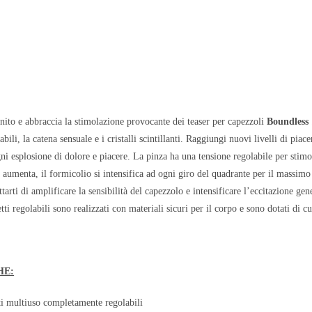
inito e abbraccia la stimolazione provocante dei teaser per capezzoli
Boundless
ili, la catena sensuale e i cristalli scintillanti. Raggiungi nuovi livelli di piace
gni esplosione di dolore e piacere. La pinza ha una tensione regolabile per stim
aumenta, il formicolio si intensifica ad ogni giro del quadrante per il massimo 
ttarti di amplificare la sensibilità del capezzolo e intensificare l’eccitazione gen
etti regolabili sono realizzati con materiali sicuri per il corpo e sono dotati di c
HE:
ti multiuso completamente regolabili