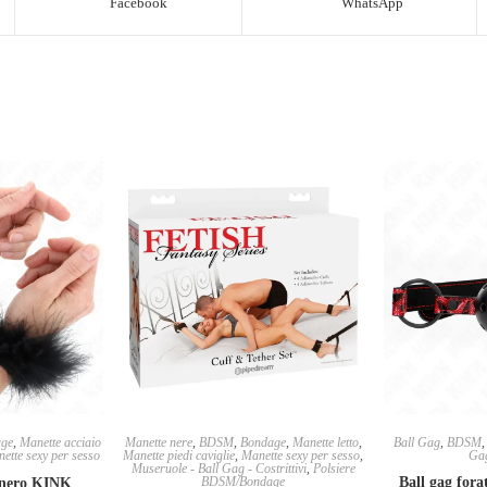
Facebook
WhatsApp
ge
,
Manette acciaio
Manette nere
,
BDSM
,
Bondage
,
Manette letto
,
Ball Gag
,
BDSM
ette sexy per sesso
Manette piedi caviglie
,
Manette sexy per sesso
,
Gag
Museruole - Ball Gag - Costrittivi
,
Polsiere
BDSM/Bondage
Ball gag for
 nero KINK