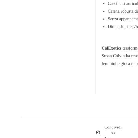
Cuscinetti aurico
Catena robusta di 
Senza appannamen
Dimensioni: 5,75
CalExotics
trasforma
Susan Colvin ha reso 
femminile gioca un ru
Condividi
su