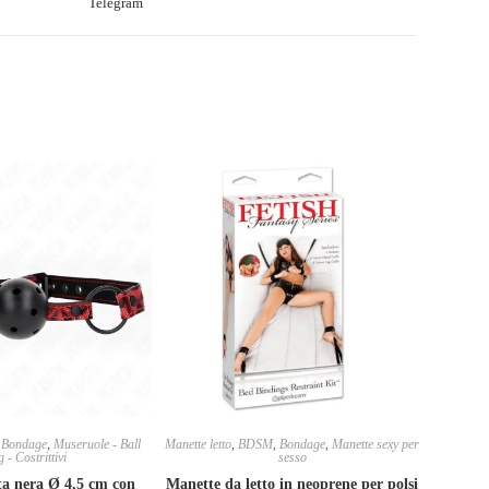
Telegram
,
Bondage
,
Museruole - Ball
Manette letto
,
BDSM
,
Bondage
,
Manette sexy per
 - Costrittivi
sesso
ata nera Ø 4,5 cm con
Manette da letto in neoprene per polsi