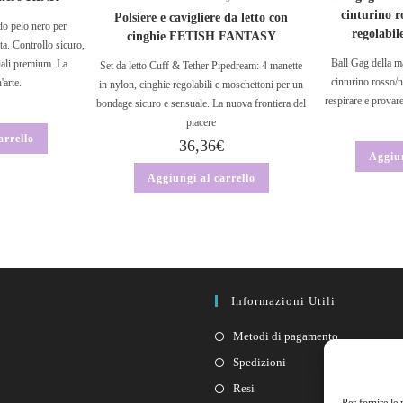
cinturino r
Polsiere e cavigliere da letto con
o pelo nero per
regolabi
cinghie FETISH FANTASY
a. Controllo sicuro,
Ball Gag della m
iali premium. La
Set da letto Cuff & Tether Pipedream: 4 manette
cinturino rosso/n
'arte.
in nylon, cinghie regolabili e moschettoni per un
respirare e provare
bondage sicuro e sensuale. La nuova frontiera del
piacere
arrello
36,36
€
Aggiun
Aggiungi al carrello
Informazioni Utili
Metodi di pagamento
Spedizioni
Resi