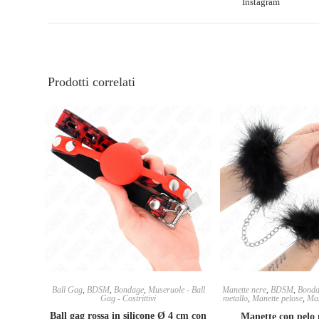
Instagram
Prodotti correlati
Ball Gag
,
BDSM
,
Bondage
,
Museruole - Ball
Manette nere
,
BDSM
,
Bonda
Gag - Costrittivi
metallo
,
Manette pelose
,
Man
Ball gag rossa in silicone Ø 4 cm con
Manette con pelo