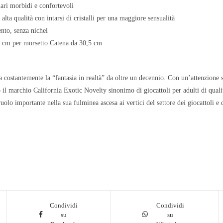
lari morbidi e confortevoli
alta qualità con intarsi di cristalli per una maggiore sensualità
to, senza nichel
 cm per morsetto Catena da 30,5 cm
 costantemente la “fantasia in realtà” da oltre un decennio. Con un’attenzione se
il marchio California Exotic Novelty sinonimo di giocattoli per adulti di qualit
olo importante nella sua fulminea ascesa ai vertici del settore dei giocattoli e d
Condividi
Condividi
su
su