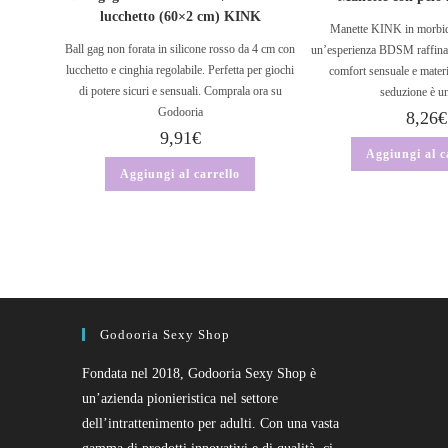
lucchetto (60×2 cm) KINK
Manette KINK in morbid
Ball gag non forata in silicone rosso da 4 cm con
un’esperienza BDSM raffinat
lucchetto e cinghia regolabile. Perfetta per giochi
comfort sensuale e mater
di potere sicuri e sensuali. Comprala ora su
seduzione è un
Godooria
8,26
€
9,91
€
Aggiungi al c
Aggiungi al carrello
Godooria Sexy Shop
Fondata nel 2018, Godooria Sexy Shop è
un’azienda pionieristica nel settore
dell’intrattenimento per adulti. Con una vasta