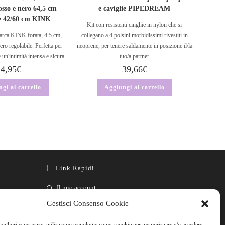
osso e nero 64,5 cm
e caviglie PIPEDREAM
le 42/60 cm KINK
Kit con resistenti cinghie in nylon che si
arca KINK forata, 4.5 cm,
collegano a 4 polsini morbidissimi rivestiti in
ero regolabile. Perfetta per
neoprene, per tenere saldamente in posizione il/la
 un'intimità intensa e sicura.
tuo/a partner
4,95
€
39,66
€
gi al carrello
Aggiungi al carrello
Link Rapidi
Il mio account
FAQ
Gestisci Consenso Cookie
Contattaci