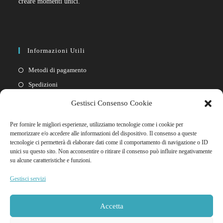
creare momenti unici.
Informazioni Utili
Metodi di pagamento
Spedizioni
Resi
Gestisci Consenso Cookie
Privacy policy
Per fornire le migliori esperienze, utilizziamo tecnologie come i cookie per
Cookie policy
memorizzare e/o accedere alle informazioni del dispositivo. Il consenso a queste
tecnologie ci permetterà di elaborare dati come il comportamento di navigazione o ID
unici su questo sito. Non acconsentire o ritirare il consenso può influire negativamente
Link Rapidi
su alcune caratteristiche e funzioni.
Il mio account
Gestisci servizi
FAQ
Contattaci
Accetta