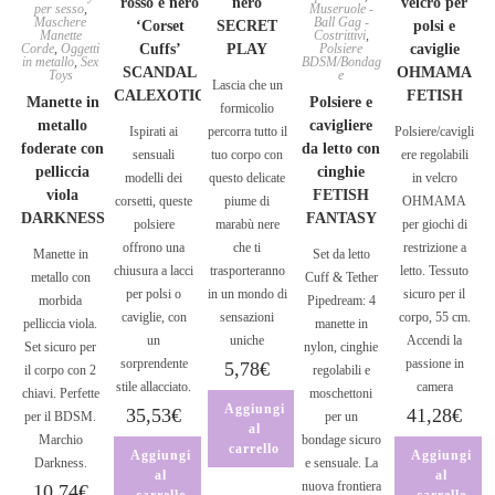
rosso e nero
nero
velcro per
per sesso
,
Museruole -
Maschere
Ball Gag -
‘Corset
SECRET
polsi e
Manette
Costrittivi
,
Corde
,
Oggetti
Cuffs’
PLAY
Polsiere
caviglie
in metallo
,
Sex
BDSM/Bondag
SCANDAL
OHMAMA
Toys
e
Lascia che un
CALEXOTIC
FETISH
Manette in
Polsiere e
formicolio
metallo
cavigliere
Ispirati ai
percorra tutto il
Polsiere/cavigli
foderate con
da letto con
sensuali
tuo corpo con
ere regolabili
pelliccia
cinghie
modelli dei
questo delicate
in velcro
viola
FETISH
corsetti, queste
piume di
OHMAMA
DARKNESS
FANTASY
polsiere
marabù nere
per giochi di
offrono una
che ti
restrizione a
Manette in
Set da letto
chiusura a lacci
trasporteranno
letto. Tessuto
metallo con
Cuff & Tether
per polsi o
in un mondo di
sicuro per il
morbida
Pipedream: 4
caviglie, con
sensazioni
corpo, 55 cm.
pelliccia viola.
manette in
un
uniche
Accendi la
Set sicuro per
nylon, cinghie
sorprendente
passione in
5,78
€
il corpo con 2
regolabili e
stile allacciato.
camera
chiavi. Perfette
moschettoni
Aggiungi
35,53
€
41,28
€
per il BDSM.
per un
al
Marchio
bondage sicuro
carrello
Aggiungi
Aggiungi
Darkness.
e sensuale. La
al
al
nuova frontiera
10,74
€
carrello
carrello