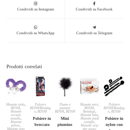
Condividi su Instagram
Condividi su Facebook
Condividi su WhatsApp
Condividi su Telegram
Prodotti correlati
Manette viola
,
Polsiere
Piume e
Manette nere
,
Polsiere
BDSM
,
BDSM/Bondag
piumini
BDSM
,
BDSM/Bondag
Manette
e
,
BDSM
BDSM
,
BDSM
Bondage
,
e
,
BDSM
acciaio
Manette letto
,
metallo
,
Polsiere in
Mini
Manette piedi
Polsiere in
Manette
caviglie
,
broccato
piumino
nylon con
pelose
,
Manette sexy
Manette sexy
per sesso
,