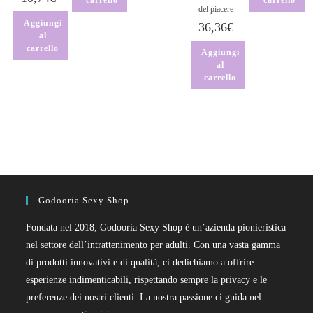
del piacere
Aggiungi
36,36
€
al
carrello
Aggiungi
al
carrello
Godooria Sexy Shop
Fondata nel 2018, Godooria Sexy Shop è un’azienda pionieristica
nel settore dell’intrattenimento per adulti. Con una vasta gamma
di prodotti innovativi e di qualità, ci dedichiamo a offrire
esperienze indimenticabili, rispettando sempre la privacy e le
preferenze dei nostri clienti. La nostra passione ci guida nel