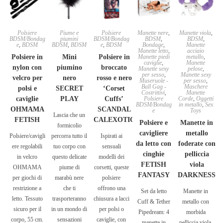
Polsiere
Piume e
Polsiere
Manette nere
,
Manette viola
,
BDSM/Bondag
piumini
BDSM/Bondag
BDSM
,
BDSM
,
e
,
BDSM
BDSM
,
BDSM
e
,
BDSM
Bondage
,
Manette
Manette letto
,
acciaio
Polsiere in
Mini
Polsiere in
Manette piedi
metallo
,
caviglie
,
Manette
nylon con
piumino
broccato
Manette sexy
pelose
,
per sesso
,
Manette sexy
velcro per
nero
rosso e nero
Museruole -
per sesso
,
Ball Gag -
Maschere
polsi e
SECRET
‘Corset
Costrittivi
,
Manette
caviglie
PLAY
Cuffs’
Polsiere
Corde
,
Oggetti
BDSM/Bondag
in metallo
,
Sex
OHMAMA
SCANDAL
e
Toys
Lascia che un
FETISH
CALEXOTIC
Polsiere e
Manette in
formicolio
cavigliere
metallo
Polsiere/cavigli
percorra tutto il
Ispirati ai
da letto con
foderate con
ere regolabili
tuo corpo con
sensuali
cinghie
pelliccia
in velcro
questo delicate
modelli dei
FETISH
viola
OHMAMA
piume di
corsetti, queste
FANTASY
DARKNESS
per giochi di
marabù nere
polsiere
restrizione a
che ti
offrono una
Set da letto
Manette in
letto. Tessuto
trasporteranno
chiusura a lacci
Cuff & Tether
metallo con
sicuro per il
in un mondo di
per polsi o
Pipedream: 4
morbida
corpo, 55 cm.
sensazioni
caviglie, con
manette in
pelliccia viola.