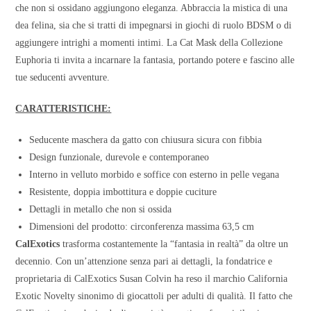
che non si ossidano aggiungono eleganza. Abbraccia la mistica di una
dea felina, sia che si tratti di impegnarsi in giochi di ruolo BDSM o di
aggiungere intrighi a momenti intimi. La Cat Mask della Collezione
Euphoria ti invita a incarnare la fantasia, portando potere e fascino alle
tue seducenti avventure.
CARATTERISTICHE:
Seducente maschera da gatto con chiusura sicura con fibbia
Design funzionale, durevole e contemporaneo
Interno in velluto morbido e soffice con esterno in pelle vegana
Resistente, doppia imbottitura e doppie cuciture
Dettagli in metallo che non si ossida
Dimensioni del prodotto: circonferenza massima 63,5 cm
CalExotics
trasforma costantemente la “fantasia in realtà” da oltre un
decennio. Con un’attenzione senza pari ai dettagli, la fondatrice e
proprietaria di CalExotics Susan Colvin ha reso il marchio California
Exotic Novelty sinonimo di giocattoli per adulti di qualità. Il fatto che