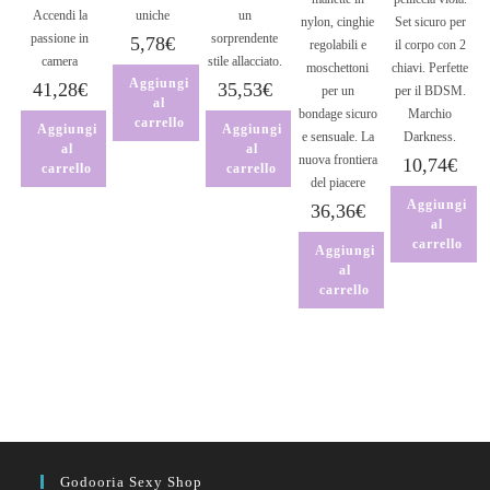
Accendi la
uniche
un
nylon, cinghie
Set sicuro per
passione in
sorprendente
5,78
€
regolabili e
il corpo con 2
camera
stile allacciato.
moschettoni
chiavi. Perfette
Aggiungi
41,28
€
35,53
€
per un
per il BDSM.
al
bondage sicuro
Marchio
carrello
Aggiungi
Aggiungi
e sensuale. La
Darkness.
al
al
nuova frontiera
10,74
€
carrello
carrello
del piacere
Aggiungi
36,36
€
al
carrello
Aggiungi
al
carrello
Godooria Sexy Shop