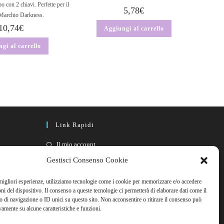
po con 2 chiavi. Perfette per il
5,78
€
archio Darkness.
10,74
€
Aggiungi al carrello
gi al carrello
Link Rapidi
Il mio account
FAQ
Gestisci Consenso Cookie
Contattaci
 migliori esperienze, utilizziamo tecnologie come i cookie per memorizzare e/o accedere
oni del dispositivo. Il consenso a queste tecnologie ci permetterà di elaborare dati come il
di navigazione o ID unici su questo sito. Non acconsentire o ritirare il consenso può
vamente su alcune caratteristiche e funzioni.