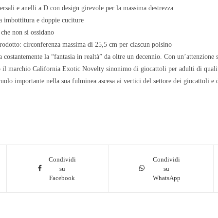
rsali e anelli a D con design girevole per la massima destrezza
a imbottitura e doppie cuciture
 che non si ossidano
rodotto: circonferenza massima di 25,5 cm per ciascun polsino
 costantemente la “fantasia in realtà” da oltre un decennio. Con un’attenzione se
il marchio California Exotic Novelty sinonimo di giocattoli per adulti di qualit
olo importante nella sua fulminea ascesa ai vertici del settore dei giocattoli e d
Condividi
Condividi
su
su
Facebook
WhatsApp