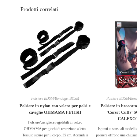
Prodotti correlati
Polsiere BDSM/Bondage
,
BDSM
Polsiere BDSM/Bon
Polsiere in nylon con velcro per polsi e
Polsiere in broccato
caviglie OHMAMA FETISH
‘Corset Cuffs’
CALEXO
Polsiere/cavigliere regolabili in velcro
OHMAMA per giochi di restrizione a letto.
Ispirati ai sensuali modelli 
Tessuto sicuro per il corpo, 55 cm. Accendi la
polsiere offrono una chiusura