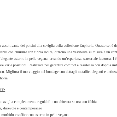
 accattivante dei polsini alla caviglia della collezione Euphoria. Questo set è 
bili con chiusure con fibbia sicura, offrono una vestibilità su misura e un con
l’elegante esterno in pelle vegana, creando un’esperienza sensoriale lussuosa. I f
rare varie posizioni. Realizzate per garantire comfort e resistenza con doppia im
nso. Migliora il tuo viaggio nel bondage con dettagli metallici eleganti e antioss
horia.
HE:
lla caviglia completamente regolabili con chiusura sicura con fibbia
e, durevole e contemporaneo
o morbido e soffice con esterno in pelle vegana