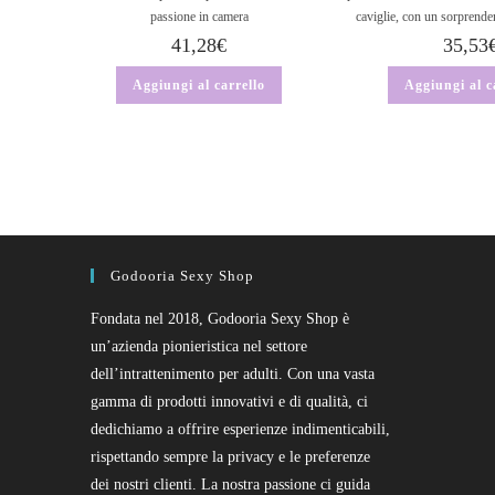
passione in camera
caviglie, con un sorprendent
41,28
€
35,53
Aggiungi al carrello
Aggiungi al c
Godooria Sexy Shop
Fondata nel 2018, Godooria Sexy Shop è
un’azienda pionieristica nel settore
dell’intrattenimento per adulti. Con una vasta
gamma di prodotti innovativi e di qualità, ci
dedichiamo a offrire esperienze indimenticabili,
rispettando sempre la privacy e le preferenze
dei nostri clienti. La nostra passione ci guida