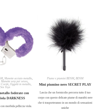
SM
,
Manette acciaio metallo
,
Piume e piumini BDSM
,
BDSM
,
Manette sexy per sesso
,
e Corde
,
Oggetti in metallo
,
Mini piumino nero SECRET PLAY
Sex Toys
Lascia che un formicolio percorra tutto il tuo
etallo foderate con
corpo con questo delicate piume di marabù nere
a viola DARKNESS
che ti trasporteranno in un mondo di sensazioni
 con morbida pelliccia viola.
uniche