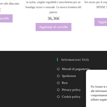
in nylon, cinghie regolabili e moschettoni per un
Set sicuro per il cor
e stile allacciato.
bondage sicuro e sensuale. La nuova frontiera del
BDSM. M
€
piacere
36,36
€
arrello
Aggiun
Aggiungi al carrello
Informazioni Utili
Metodi di pagamento
Spedizioni
Resi
Per fornire le
Privacy policy
alle informazi
comportamento 
Cookie policy
influire negati