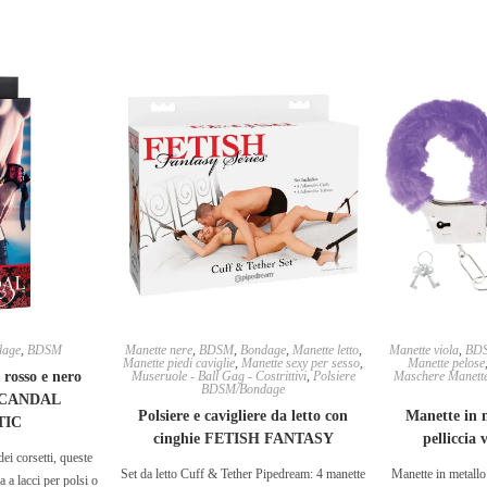
dage
,
BDSM
Manette nere
,
BDSM
,
Bondage
,
Manette letto
,
Manette viola
,
BD
Manette piedi caviglie
,
Manette sexy per sesso
,
Manette pelose
 rosso e nero
Museruole - Ball Gag - Costrittivi
,
Polsiere
Maschere Manett
BDSM/Bondage
 SCANDAL
Polsiere e cavigliere da letto con
Manette in m
TIC
cinghie FETISH FANTASY
pellicci
dei corsetti, queste
Set da letto Cuff & Tether Pipedream: 4 manette
Manette in metallo
 a lacci per polsi o