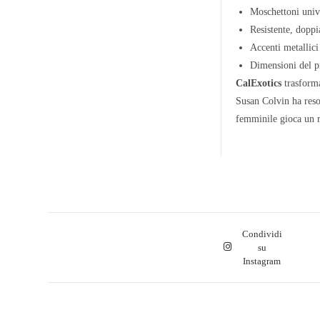
Moschettoni unive
Resistente, doppi
Accenti metallici
Dimensioni del p
CalExotics
trasforma
Susan Colvin ha reso 
femminile gioca un ru
Condividi
su
Instagram