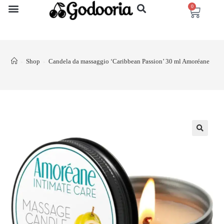
0
Shop
Candela da massaggio ‘Caribbean Passion’ 30 ml Amoréane
>
>