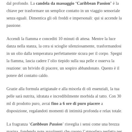
dal profondo. La
candela da massaggio ‘Caribbean Passion’
è la
chiave per trasformare un semplice contatto in un viaggio sensoriale
senza eguali. Dimentica gli oli freddi e impersonali: qui si accende la
passione.
Accendi la fiamma e concediti 10 minuti di attesa. Mentre la luce
danza nella stanza, la cera si scioglie silenziosamente, trasformandosi
in un olio dalla temperatura perfettamente sicura per il corpo. Spegni
la fiamma, lascia cadere l’olio tiepido sulla sua pelle e osserva la
reazione: un brivido di piacere, un sospiro abbandonato. Questo è il
potere del contatto caldo.
Grazie alla formula artigianale e alla miscela di oli essenziali, la tua
pelle sarà nutrita, idratata e incredibilmente morbida al tatto. Con 30
ml di prodotto puro, avrai
fino a 6 ore di puro piacere
a
disposizione, regalandoti momenti di intimità profonda e relax totale.
La fragranza ‘
Caribbean Passion
’ risveglia i sensi come una brezza
marina, fondendo note avvolgenti che creano l’atmosfera perfetta per