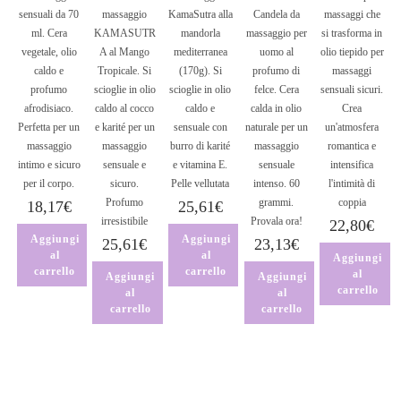
sensuali da 70
massaggio
KamaSutra alla
Candela da
massaggi che
ml. Cera
KAMASUTR
mandorla
massaggio per
si trasforma in
vegetale, olio
A al Mango
mediterranea
uomo al
olio tiepido per
caldo e
Tropicale. Si
(170g). Si
profumo di
massaggi
profumo
scioglie in olio
scioglie in olio
felce. Cera
sensuali sicuri.
afrodisiaco.
caldo al cocco
caldo e
calda in olio
Crea
Perfetta per un
e karité per un
sensuale con
naturale per un
un'atmosfera
massaggio
massaggio
burro di karité
massaggio
romantica e
intimo e sicuro
sensuale e
e vitamina E.
sensuale
intensifica
per il corpo.
sicuro.
Pelle vellutata
intenso. 60
l'intimità di
Profumo
grammi.
coppia
18,17
€
25,61
€
irresistibile
Provala ora!
22,80
€
Aggiungi
Aggiungi
25,61
€
23,13
€
al
al
Aggiungi
carrello
carrello
al
Aggiungi
Aggiungi
carrello
al
al
carrello
carrello