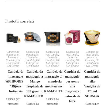
Prodotti correlati
Candele da
Candele da
Candele da
Candele da
Candele da
massaggio
,
massaggio
,
massaggio
,
massaggio
,
massaggio
,
Incensi e
Incensi e
Incensi e
Incensi e
Incensi e
Candele
,
Oli
Candele
,
Oli
Candele
,
Oli
Candele
,
Oli
Candele
,
Oli
Lubrificanti
Lubrificanti
Lubrificanti
Lubrificanti
Lubrificanti
Gel Creme
Gel Creme
Gel Creme
Gel Creme
Gel Creme
Candela da
Candela da
Candela da
Candela da
Candela da
massaggio
massaggio al
massaggio alla
massaggio
massaggio
‘APHRODISIA
Mango
mandorla
per uomo
alla
’ Bijoux
Tropicale da
mediterranea
alla
Vaniglia da
Indiscrets
170 grammi
KAMASUTRA
fragranza
170 ml
KAMASUTRA
naturale di
SHUNGA
Candela per
Candela da
felce
massaggi
Candela da
massaggio
Candela per