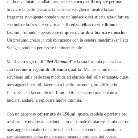
caldo e vellutato, studiato per essere
sicuro per il corpo
e per non
bruciare la pelle. Sentirai la tensione sciogliersi mentre la sua
fragranza avvolgente prende vita: un’audace e sofisticata scia olfattiva
che unisce la freschezza vibrante di
cedro, ribes nero e limone
al
fascino profondo e persistente di
quercia, ambra bianca e muschio
.
Un profumo creato in collaborazione con la celebre matchmaker Patti
Stanger, studiato per essere indimenticabile.
Ma il vero segreto di “
Red Diamond
” è la sua formula potenziata
con
feromoni vegani di altissima qualità
. Mentre le tue mani
scivolano sulla pelle resa morbida ed elastica dall’olio idratante, questi
messaggeri invisibili lavorano a livello inconscio, amplificando
l’attrazione e la complicità. È un invito silenzioso ma potente a
lasciarsi andare, a esplorare nuove intimità.
Con un generoso
contenuto da 150 ml
, questa candela è perfetta per
trasformare una serata qualunque in un rituale di piacere. Usala per un
massaggio sensuale che parte dalla schiena e scende lentamente, o
semplicemente come una crema idratante quotidiana dal potere