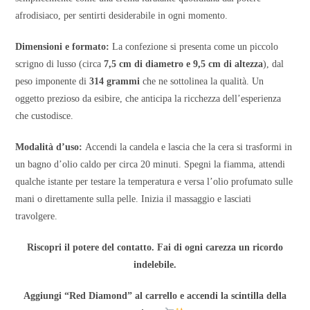
afrodisiaco, per sentirti desiderabile in ogni momento.
Dimensioni e formato:
La confezione si presenta come un piccolo
scrigno di lusso (circa
7,5 cm di diametro e 9,5 cm di altezza
), dal
peso imponente di
314 grammi
che ne sottolinea la qualità. Un
oggetto prezioso da esibire, che anticipa la ricchezza dell’esperienza
che custodisce.
Modalità d’uso:
Accendi la candela e lascia che la cera si trasformi in
un bagno d’olio caldo per circa 20 minuti. Spegni la fiamma, attendi
qualche istante per testare la temperatura e versa l’olio profumato sulle
mani o direttamente sulla pelle. Inizia il massaggio e lasciati
travolgere.
Riscopri il potere del contatto. Fai di ogni carezza un ricordo
indelebile.
Aggiungi “Red Diamond” al carrello e accendi la scintilla della