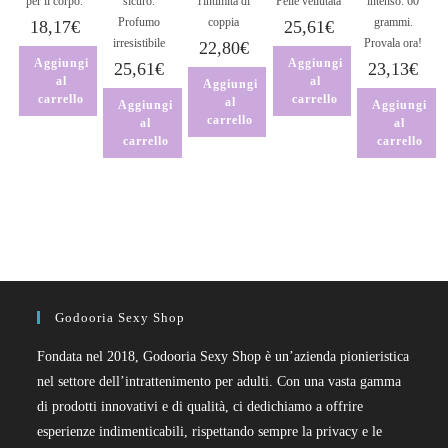
per il corpo.
sicuro.
l'intimità di
Pelle vellutata
intenso. 60
Profumo
coppia
grammi.
18,17
€
25,61
€
irresistibile
Provala ora!
22,80
€
Aggiungi
Aggiungi
25,61
€
23,13
€
al
al
Aggiungi
carrello
carrello
al
Aggiungi
Aggiungi
carrello
al
al
carrello
carrello
Godooria Sexy Shop
Fondata nel 2018, Godooria Sexy Shop è un’azienda pionieristica
nel settore dell’intrattenimento per adulti. Con una vasta gamma
di prodotti innovativi e di qualità, ci dedichiamo a offrire
esperienze indimenticabili, rispettando sempre la privacy e le