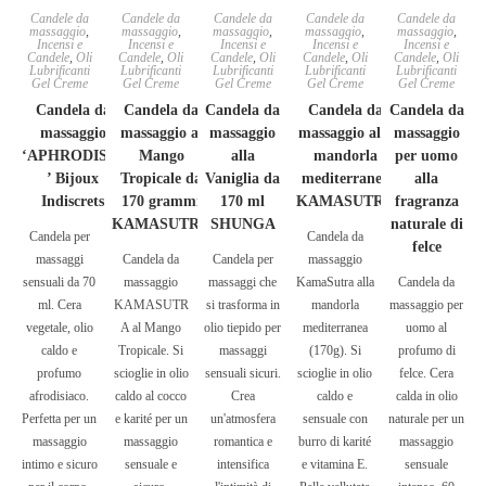
Candele da
Candele da
Candele da
Candele da
Candele da
massaggio
,
massaggio
,
massaggio
,
massaggio
,
massaggio
,
Incensi e
Incensi e
Incensi e
Incensi e
Incensi e
Candele
,
Oli
Candele
,
Oli
Candele
,
Oli
Candele
,
Oli
Candele
,
Oli
Lubrificanti
Lubrificanti
Lubrificanti
Lubrificanti
Lubrificanti
Gel Creme
Gel Creme
Gel Creme
Gel Creme
Gel Creme
Candela da
Candela da
Candela da
Candela da
Candela da
massaggio
massaggio al
massaggio
massaggio alla
massaggio
‘APHRODISIA
Mango
alla
mandorla
per uomo
’ Bijoux
Tropicale da
Vaniglia da
mediterranea
alla
Indiscrets
170 grammi
170 ml
KAMASUTRA
fragranza
KAMASUTRA
SHUNGA
naturale di
Candela per
Candela da
felce
massaggi
Candela da
Candela per
massaggio
sensuali da 70
massaggio
massaggi che
KamaSutra alla
Candela da
ml. Cera
KAMASUTR
si trasforma in
mandorla
massaggio per
vegetale, olio
A al Mango
olio tiepido per
mediterranea
uomo al
caldo e
Tropicale. Si
massaggi
(170g). Si
profumo di
profumo
scioglie in olio
sensuali sicuri.
scioglie in olio
felce. Cera
afrodisiaco.
caldo al cocco
Crea
caldo e
calda in olio
Perfetta per un
e karité per un
un'atmosfera
sensuale con
naturale per un
massaggio
massaggio
romantica e
burro di karité
massaggio
intimo e sicuro
sensuale e
intensifica
e vitamina E.
sensuale