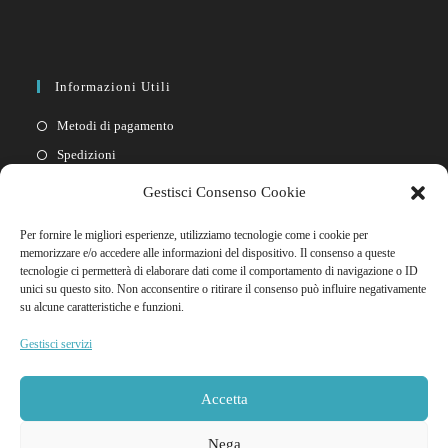
Informazioni Utili
Metodi di pagamento
Spedizioni
Resi
Gestisci Consenso Cookie
Privacy policy
Per fornire le migliori esperienze, utilizziamo tecnologie come i cookie per
Cookie policy
memorizzare e/o accedere alle informazioni del dispositivo. Il consenso a queste
tecnologie ci permetterà di elaborare dati come il comportamento di navigazione o ID
unici su questo sito. Non acconsentire o ritirare il consenso può influire negativamente
Link Rapidi
su alcune caratteristiche e funzioni.
Il mio account
Gestisci servizi
FAQ
Contattaci
Accetta
Nega