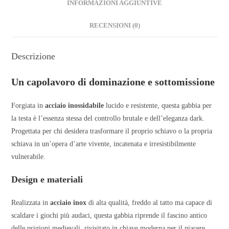
INFORMAZIONI AGGIUNTIVE
RECENSIONI (0)
Descrizione
Un capolavoro di dominazione e sottomissione
Forgiata in
acciaio inossidabile
lucido e resistente, questa gabbia per
la testa è l’essenza stessa del controllo brutale e dell’eleganza dark.
Progettata per chi desidera trasformare il proprio schiavo o la propria
schiava in un’opera d’arte vivente, incatenata e irresistibilmente
vulnerabile.
Design e materiali
Realizzata in
acciaio inox
di alta qualità, freddo al tatto ma capace di
scaldare i giochi più audaci, questa gabbia riprende il fascino antico
delle prigioni medievali, rivisitato in chiave moderna per il piacere