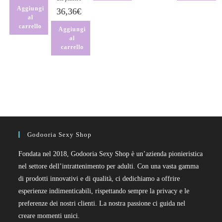
Aggiungi
36,36
€
al
carrello
Aggiungi
al
carrello
Godooria Sexy Shop
Fondata nel 2018, Godooria Sexy Shop è un’azienda pionieristica
nel settore dell’intrattenimento per adulti. Con una vasta gamma
di prodotti innovativi e di qualità, ci dedichiamo a offrire
esperienze indimenticabili, rispettando sempre la privacy e le
preferenze dei nostri clienti. La nostra passione ci guida nel
creare momenti unici.