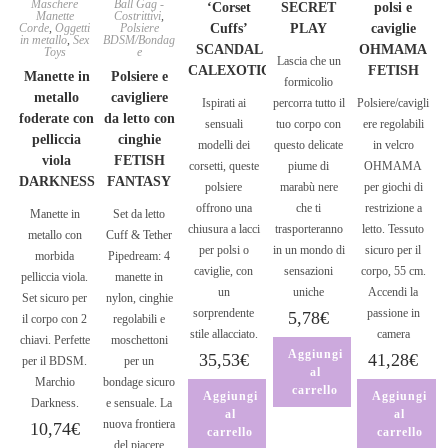
Maschere
Ball Gag -
‘Corset
SECRET
polsi e
Manette
Costrittivi
,
Corde
,
Oggetti
Polsiere
Cuffs’
PLAY
caviglie
in metallo
,
Sex
BDSM/Bondag
SCANDAL
OHMAMA
Toys
e
Lascia che un
CALEXOTIC
FETISH
Manette in
Polsiere e
formicolio
metallo
cavigliere
Ispirati ai
percorra tutto il
Polsiere/cavigli
foderate con
da letto con
sensuali
tuo corpo con
ere regolabili
pelliccia
cinghie
modelli dei
questo delicate
in velcro
viola
FETISH
corsetti, queste
piume di
OHMAMA
DARKNESS
FANTASY
polsiere
marabù nere
per giochi di
offrono una
che ti
restrizione a
Manette in
Set da letto
chiusura a lacci
trasporteranno
letto. Tessuto
metallo con
Cuff & Tether
per polsi o
in un mondo di
sicuro per il
morbida
Pipedream: 4
caviglie, con
sensazioni
corpo, 55 cm.
pelliccia viola.
manette in
un
uniche
Accendi la
Set sicuro per
nylon, cinghie
sorprendente
passione in
5,78
€
il corpo con 2
regolabili e
stile allacciato.
camera
chiavi. Perfette
moschettoni
Aggiungi
35,53
€
41,28
€
per il BDSM.
per un
al
Marchio
bondage sicuro
carrello
Aggiungi
Aggiungi
Darkness.
e sensuale. La
al
al
nuova frontiera
10,74
€
carrello
carrello
del piacere