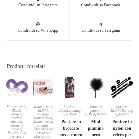
Condividi su Instagram
Condividi su Facebook
Condividi su WhatsApp
Condividi su Telegram
Prodotti correlati
Manette viola
,
Manette nere
,
Polsiere
Piume e
Polsiere
BDSM
,
BDSM
,
BDSM/Bondag
piumini
BDSM/Bondag
Manette
Bondage
,
e
,
BDSM
BDSM
,
BDSM
e
,
BDSM
acciaio
Manette letto
,
metallo
,
Manette piedi
Polsiere in
Mini
Polsiere in
Manette
caviglie
,
broccato
piumino
nylon con
pelose
,
Manette sexy
Manette sexy
per sesso
,
rosso e nero
nero
velcro per
per sesso
,
Museruole -