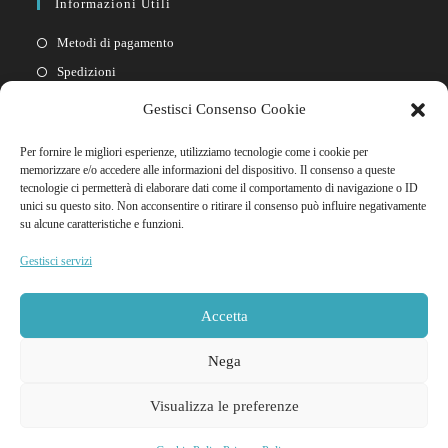
Informazioni Utili
Metodi di pagamento
Spedizioni
Resi
Gestisci Consenso Cookie
Privacy policy
Per fornire le migliori esperienze, utilizziamo tecnologie come i cookie per
Cookie policy
memorizzare e/o accedere alle informazioni del dispositivo. Il consenso a queste
tecnologie ci permetterà di elaborare dati come il comportamento di navigazione o ID
unici su questo sito. Non acconsentire o ritirare il consenso può influire negativamente
Link Rapidi
su alcune caratteristiche e funzioni.
Il mio account
Gestisci servizi
FAQ
Contattaci
Accetta
Nega
Visualizza le preferenze
© 2026 Godooria Sexy Shop Tutti i diritti riservati | NIF Y4837466M - Ditta