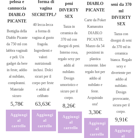
pelosa e
forma di
peni
DIABLO
seni da 370
cannuccia
vagina
DIVERTY
PICANTE
ml
DIABLO
SECRETPLAY
SEX
DIVERTY
Carte da Poker
PICANTE
SEX
40 lecca-lecca
Tazza in
Kamasutra
Bottiglia della
a forma di
ceramica da
DIABLO
Tazza con
Diablo Picante
vagina al gusto
370 ml con
PICANTE.
disegni di seni
da 750 ml con
fragola.
disegni di peni.
Mazzo da 54
da 370 ml in
labbra vaginali
Ingredienti e
Interno rosa,
posizioni in
ceramica
e peli. Un
valori
regalo sexy per
plastica
bianca. Regalo
gadget da bere
nutrizionali
addii al
resistente. Idee
sexy e
in feste, addio
inclusi. Dolci
nubilato.
regalo hot per
divertente per
al nubilato,
sicuri per il
Design
addio al
addio al
compleanni.
corpo per feste
umoristico e
nubilato e
nubilato.
Materiale
e addii al
sicuro per il
feste.
Design
sicuro
celibato
corpo.
Acquistalo
provocante,
5,78
€
63,63
€
ora!
8,26
€
sicura per il
3,30
€
corpo.
Aggiungi
Aggiungi
Aggiungi
9,91
€
al
al
al
Aggiungi
carrello
carrello
carrello
al
Aggiungi
carrello
al