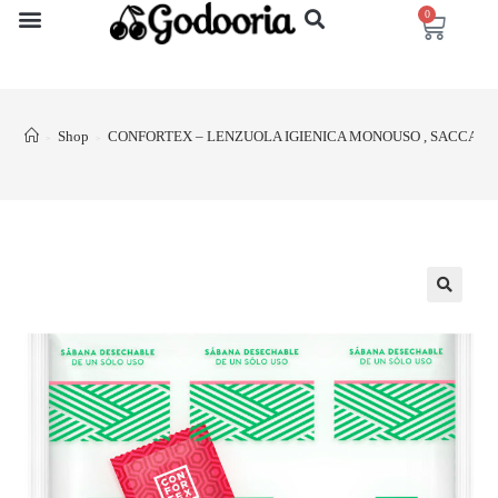
0
Shop
CONFORTEX – LENZUOLA IGIENICA MONOUSO , SACCA S
>
>