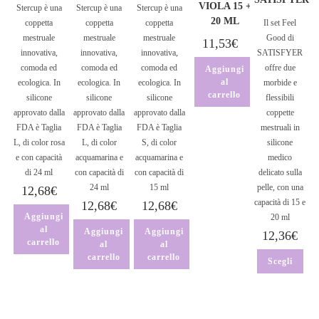
VIOLA 15 +
Stercup è una
Stercup è una
Stercup è una
20 ML
coppetta
coppetta
coppetta
Il set Feel
mestruale
mestruale
mestruale
Good di
11,53
€
innovativa,
innovativa,
innovativa,
SATISFYER
comoda ed
comoda ed
comoda ed
offre due
Aggiungi
al
ecologica. In
ecologica. In
ecologica. In
morbide e
carrello
silicone
silicone
silicone
flessibili
approvato dalla
approvato dalla
approvato dalla
coppette
FDA è Taglia
FDA è Taglia
FDA è Taglia
mestruali in
L, di color rosa
L, di color
S, di color
silicone
e con capacità
acquamarina e
acquamarina e
medico
di 24 ml
con capacità di
con capacità di
delicato sulla
24 ml
15 ml
pelle, con una
12,68
€
capacità di 15 e
12,68
€
12,68
€
Aggiungi
20 ml
al
Aggiungi
Aggiungi
12,36
€
carrello
al
al
carrello
carrello
Scegli