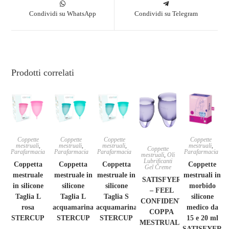
Condividi su WhatsApp
Condividi su Telegram
Prodotti correlati
Coppette
Coppette
Coppette
Coppette
mestruali
,
mestruali
,
mestruali
,
mestruali
,
Coppette
Parafarmacia
Parafarmacia
Parafarmacia
Parafarmacia
mestruali
,
Oli
Lubrificanti
Coppetta
Coppetta
Coppetta
Coppette
Gel Creme
mestruale
mestruale in
mestruale in
mestruali in
SATISFYER
in silicone
silicone
silicone
morbido
– FEEL
Taglia L
Taglia L
Taglia S
silicone
CONFIDENT
rosa
acquamarina
acquamarina
medico da
COPPA
STERCUP
STERCUP
STERCUP
15 e 20 ml
MESTRUALE
SATISFYER