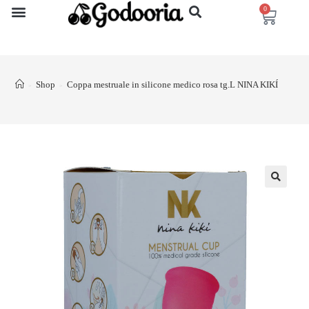
0
Shop
Coppa mestruale in silicone medico rosa tg.L NINA KIKÍ
>
>