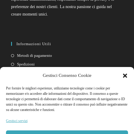
preferenze dei nostri clienti. La nostra passione ci guida nel
creare momenti unici.
Informazioni Utili
Metodi di pagamento
Spedizioni
Resi
Gestisci Consenso Cookie
Privacy policy
Per fornire le migliori esperienze, utilizziamo tecnologie come i cookie per
Cookie policy
memorizzare e/o accedere alle informazioni del dispositivo. Il consenso a queste
tecnologie ci permetterà di elaborare dati come il comportamento di navigazione o ID
unici su questo sito. Non acconsentire o ritirare il consenso può influire negativamente
Link Rapidi
su alcune caratteristiche e funzioni.
Il mio account
Gestisci servizi
FAQ