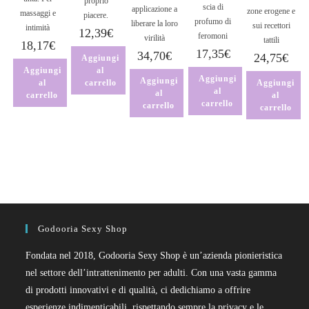
proprio
scia di
applicazione a
zone erogene e
massaggi e
piacere.
profumo di
liberare la loro
sui recettori
intimità
12,39
€
feromoni
virilità
tattili
18,17
€
17,35
€
34,70
€
24,75
€
Aggiungi
Aggiungi
al
Aggiungi
Aggiungi
Aggiungi
al
carrello
al
al
al
carrello
carrello
carrello
carrello
Godooria Sexy Shop
Fondata nel 2018, Godooria Sexy Shop è un’azienda pionieristica
nel settore dell’intrattenimento per adulti. Con una vasta gamma
di prodotti innovativi e di qualità, ci dedichiamo a offrire
esperienze indimenticabili, rispettando sempre la privacy e le