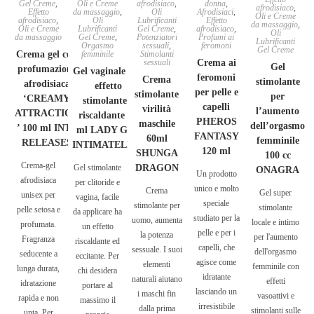
Gel Creme
,
Oli e Creme
afrodisiaco
,
donna
,
afrodisiaco
,
Effetto
da massaggio
,
Oli
Afrodisiaci
,
Oli e Creme
afrodisiaco
,
Oli
Lubrificanti
Effetto
da massaggio
,
Oli e Creme
Lubrificanti
Gel Creme
,
afrodisiaco
,
Oli
da massaggio
Gel Creme
,
Potenziatori
Profumi ai
Lubrificanti
Orgasmo
sessuali
,
feromoni
Gel Creme
Crema gel con
femminile
Stimolanti
sessuali
Crema ai
Gel
profumazione
Gel vaginale con
feromoni
Crema
stimolante
afrodisiaca
effetto
per pelle e
stimolante
per
‘CREAMY
stimolante e
capelli
virilità
l’aumento
ATTRACTION
riscaldante 30
PHEROS
maschile
dell’orgasmo
’ 100 ml INTT
ml LADY GEL
FANTASY
60ml
femminile
RELEASES
INTIMATELINE
120 ml
SHUNGA
100 cc
Crema-gel
Gel stimolante
DRAGON
ONAGRA
Un prodotto
afrodisiaca
per clitoride e
unico e molto
Crema
Gel super
unisex per
vagina, facile
speciale
stimolante per
stimolante
pelle setosa e
da applicare ha
studiato per la
uomo, aumenta
locale e intimo
profumata.
un effetto
pelle e per i
la potenza
per l'aumento
Fragranza
riscaldante ed
capelli, che
sessuale. I suoi
dell'orgasmo
seducente a
eccitante. Per
agisce come
elementi
femminile con
lunga durata,
chi desidera
idratante
naturali aiutano
effetti
idratazione
portare al
lasciando un
i maschi fin
vasoattivi e
rapida e non
massimo il
irresistibile
dalla prima
stimolanti sulle
unta. Per