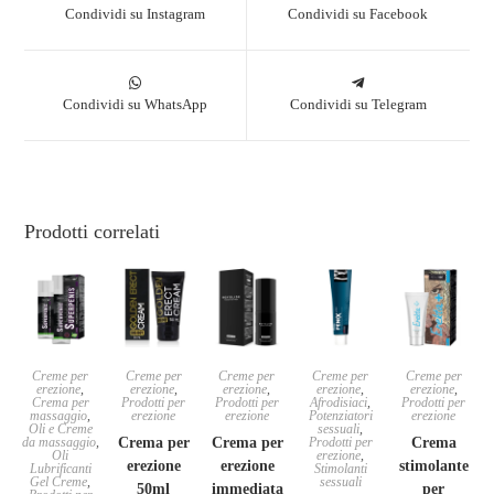
Condividi su Instagram
Condividi su Facebook
Condividi su WhatsApp
Condividi su Telegram
Prodotti correlati
Creme per
Creme per
Creme per
Creme per
Creme per
erezione
,
erezione
,
erezione
,
erezione
,
erezione
,
Crema per
Prodotti per
Prodotti per
Afrodisiaci
,
Prodotti per
massaggio
,
erezione
erezione
Potenziatori
erezione
Oli e Creme
sessuali
,
da massaggio
,
Crema per
Crema per
Prodotti per
Crema
Oli
erezione
,
erezione
erezione
stimolante
Lubrificanti
Stimolanti
Gel Creme
,
sessuali
50ml
immediata
per