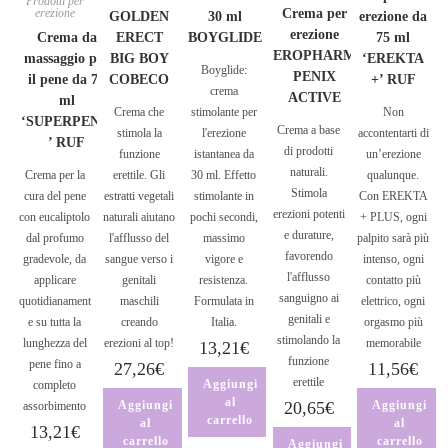
Prodotti per
erezione
Crema per
GOLDEN
30 ml
erezione da
erezione
Crema da
ERECT
BOYGLIDE
75 ml
EROPHARM
massaggio per
BIG BOY
‘EREKTA
Boyglide:
PENIX
il pene da 75
COBECO
+’ RUF
crema
ACTIVE
ml
Crema che
stimolante per
Non
‘SUPERPENIS
Crema a base
stimola la
l'erezione
accontentarti di
’ RUF
di prodotti
funzione
istantanea da
un’erezione
naturali.
Crema per la
erettile. Gli
30 ml. Effetto
qualunque.
Stimola
cura del pene
estratti vegetali
stimolante in
Con EREKTA
erezioni potenti
con eucaliptolo
naturali aiutano
pochi secondi,
+ PLUS, ogni
e durature,
dal profumo
l'afflusso del
massimo
palpito sarà più
favorendo
gradevole, da
sangue verso i
vigore e
intenso, ogni
l'afflusso
applicare
genitali
resistenza.
contatto più
sanguigno ai
quotidianament
maschili
Formulata in
elettrico, ogni
genitali e
e su tutta la
creando
Italia.
orgasmo più
stimolando la
lunghezza del
erezioni al top!
memorabile
13,21
€
funzione
pene fino a
27,26
€
11,56
€
erettile
Aggiungi
completo
al
Aggiungi
20,65
€
Aggiungi
assorbimento
carrello
al
al
13,21
€
carrello
carrello
Aggiungi