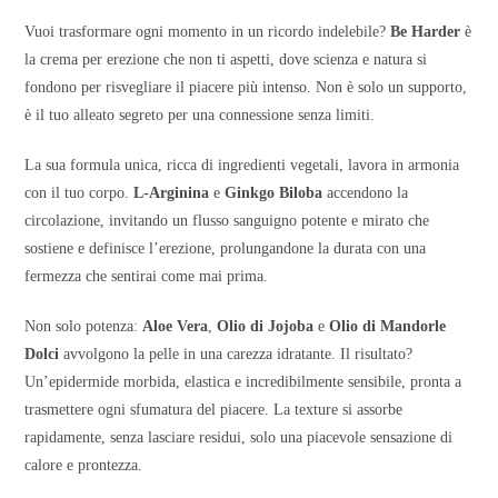
Vuoi trasformare ogni momento in un ricordo indelebile?
Be Harder
è
la crema per erezione che non ti aspetti, dove scienza e natura si
fondono per risvegliare il piacere più intenso. Non è solo un supporto,
è il tuo alleato segreto per una connessione senza limiti.
La sua formula unica, ricca di ingredienti vegetali, lavora in armonia
con il tuo corpo.
L-Arginina
e
Ginkgo Biloba
accendono la
circolazione, invitando un flusso sanguigno potente e mirato che
sostiene e definisce l’erezione, prolungandone la durata con una
fermezza che sentirai come mai prima.
Non solo potenza:
Aloe Vera
,
Olio di Jojoba
e
Olio di Mandorle
Dolci
avvolgono la pelle in una carezza idratante. Il risultato?
Un’epidermide morbida, elastica e incredibilmente sensibile, pronta a
trasmettere ogni sfumatura del piacere. La texture si assorbe
rapidamente, senza lasciare residui, solo una piacevole sensazione di
calore e prontezza.