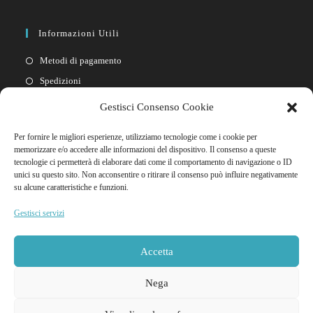
Informazioni Utili
Metodi di pagamento
Spedizioni
Resi
Gestisci Consenso Cookie
Privacy policy
Per fornire le migliori esperienze, utilizziamo tecnologie come i cookie per
Cookie policy
memorizzare e/o accedere alle informazioni del dispositivo. Il consenso a queste
tecnologie ci permetterà di elaborare dati come il comportamento di navigazione o ID
unici su questo sito. Non acconsentire o ritirare il consenso può influire negativamente
Link Rapidi
su alcune caratteristiche e funzioni.
Il mio account
Gestisci servizi
FAQ
Contattaci
Accetta
Nega