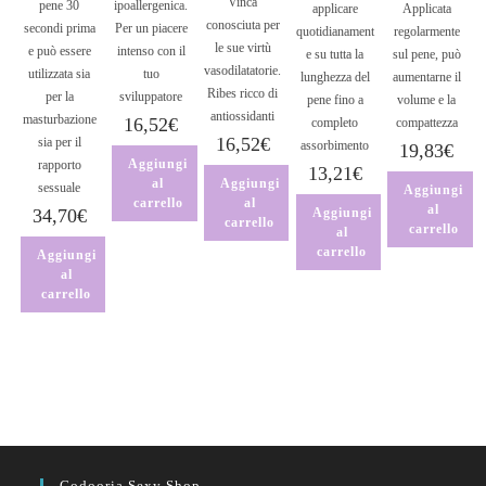
Vinca
pene 30
ipoallergenica.
applicare
Applicata
conosciuta per
secondi prima
Per un piacere
quotidianament
regolarmente
le sue virtù
e può essere
intenso con il
e su tutta la
sul pene, può
vasodilatatorie.
utilizzata sia
tuo
lunghezza del
aumentarne il
Ribes ricco di
per la
sviluppatore
pene fino a
volume e la
antiossidanti
masturbazione
16,52
€
completo
compattezza
16,52
€
sia per il
assorbimento
19,83
€
Aggiungi
rapporto
13,21
€
al
Aggiungi
sessuale
Aggiungi
carrello
al
al
34,70
€
Aggiungi
carrello
carrello
al
carrello
Aggiungi
al
carrello
Godooria Sexy Shop