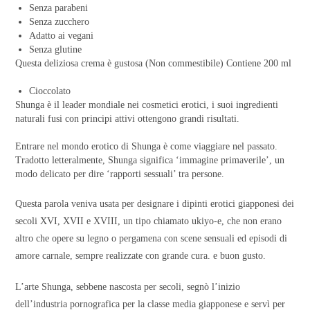
Senza parabeni
Senza zucchero
Adatto ai vegani
Senza glutine
Questa deliziosa crema è gustosa (Non commestibile)
Contiene 200 ml
Cioccolato
Shunga è il leader mondiale nei cosmetici erotici, i suoi ingredienti
naturali fusi con principi attivi ottengono grandi risultati.
Entrare nel mondo erotico di Shunga è come viaggiare nel passato.
Tradotto letteralmente, Shunga significa ‘immagine primaverile’, un
modo delicato per dire ‘rapporti sessuali’ tra persone.
Questa parola veniva usata per designare i dipinti erotici giapponesi dei
secoli XVI, XVII e XVIII, un tipo chiamato ukiyo-e, che non erano
altro che opere su legno o pergamena con scene sensuali ed episodi di
amore carnale, sempre realizzate con grande cura. e buon gusto.
L’arte Shunga, sebbene nascosta per secoli, segnò l’inizio
dell’industria pornografica per la classe media giapponese e servì per