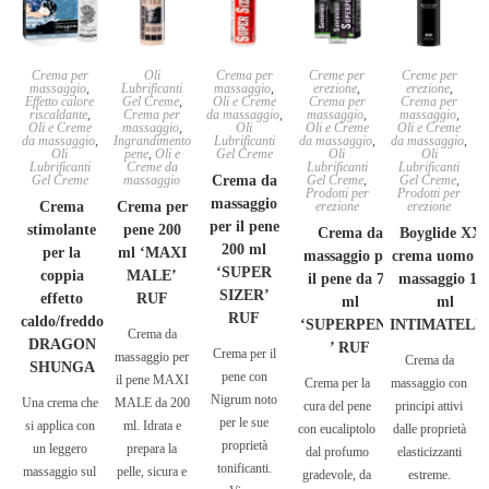
Crema per
Oli
Crema per
Creme per
Creme per
massaggio
,
Lubrificanti
massaggio
,
erezione
,
erezione
,
Effetto calore
Gel Creme
,
Oli e Creme
Crema per
Crema per
riscaldante
,
Crema per
da massaggio
,
massaggio
,
massaggio
,
Oli e Creme
massaggio
,
Oli
Oli e Creme
Oli e Creme
da massaggio
,
Ingrandimento
Lubrificanti
da massaggio
,
da massaggio
,
Oli
pene
,
Oli e
Gel Creme
Oli
Oli
Lubrificanti
Creme da
Lubrificanti
Lubrificanti
Gel Creme
massaggio
Crema da
Gel Creme
,
Gel Creme
,
Prodotti per
Prodotti per
massaggio
Crema
Crema per
erezione
erezione
per il pene
stimolante
pene 200
Crema da
Boyglide XX
200 ml
per la
ml ‘MAXI
massaggio per
crema uomo p
‘SUPER
coppia
MALE’
il pene da 75
massaggio 10
SIZER’
effetto
RUF
ml
ml
RUF
caldo/freddo
‘SUPERPENIS
INTIMATELI
Crema da
DRAGON
’ RUF
Crema per il
massaggio per
Crema da
SHUNGA
pene con
il pene MAXI
Crema per la
massaggio con
Nigrum noto
Una crema che
MALE da 200
cura del pene
principi attivi
per le sue
si applica con
ml. Idrata e
con eucaliptolo
dalle proprietà
proprietà
un leggero
prepara la
dal profumo
elasticizzanti
tonificanti.
massaggio sul
pelle, sicura e
gradevole, da
estreme.