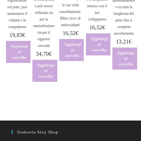
regolarmente
quotidianament
le sue virtù
e può essere
intenso con il
sul pene, può
e su tutta la
vasodilatatorie.
utilizzata sia
tuo
aumentarne il
lunghezza del
Ribes ricco di
per la
sviluppatore
volume e la
pene fino a
antiossidanti
masturbazione
16,52
€
compattezza
completo
16,52
€
sia per il
assorbimento
19,83
€
Aggiungi
rapporto
13,21
€
Aggiungi
al
sessuale
Aggiungi
al
carrello
al
34,70
€
Aggiungi
carrello
carrello
al
carrello
Aggiungi
al
carrello
Godooria Sexy Shop