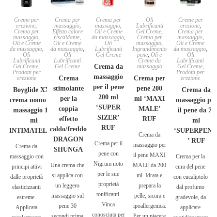
Creme per
Crema per
Crema per
Oli
Creme per
erezione
,
massaggio
,
massaggio
,
Lubrificanti
erezione
,
Crema per
Effetto calore
Oli e Creme
Gel Creme
,
Crema per
massaggio
,
riscaldante
,
da massaggio
,
Crema per
massaggio
,
Oli e Creme
Oli e Creme
Oli
massaggio
,
Oli e Creme
da massaggio
,
da massaggio
,
Lubrificanti
Ingrandimento
da massaggio
,
Oli
Oli
Gel Creme
pene
,
Oli e
Oli
Lubrificanti
Lubrificanti
Creme da
Lubrificanti
Gel Creme
,
Gel Creme
Crema da
massaggio
Gel Creme
,
Prodotti per
Prodotti per
massaggio
erezione
Crema
Crema per
erezione
per il pene
stimolante
pene 200
Boyglide XXL
Crema da
200 ml
per la
ml ‘MAXI
crema uomo per
massaggio per
‘SUPER
coppia
MALE’
massaggio 100
il pene da 75
SIZER’
effetto
RUF
ml
ml
RUF
caldo/freddo
INTIMATELINE
‘SUPERPENI
Crema da
DRAGON
’ RUF
Crema per il
massaggio per
Crema da
SHUNGA
pene con
il pene MAXI
massaggio con
Crema per la
Nigrum noto
Una crema che
MALE da 200
principi attivi
cura del pene
per le sue
si applica con
ml. Idrata e
dalle proprietà
con eucaliptolo
proprietà
un leggero
prepara la
elasticizzanti
dal profumo
tonificanti.
massaggio sul
pelle, sicura e
estreme.
gradevole, da
Vinca
pene 30
ipoallergenica.
Applicata
applicare
conosciuta per
secondi prima
Per un piacere