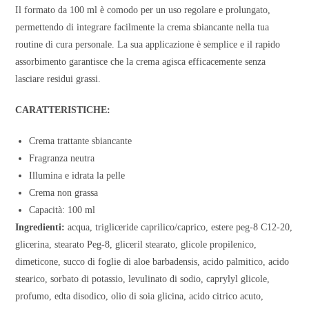
Il formato da 100 ml è comodo per un uso regolare e prolungato,
permettendo di integrare facilmente la crema sbiancante nella tua
routine di cura personale. La sua applicazione è semplice e il rapido
assorbimento garantisce che la crema agisca efficacemente senza
lasciare residui grassi.
CARATTERISTICHE:
Crema trattante sbiancante
Fragranza neutra
Illumina e idrata la pelle
Crema non grassa
Capacità: 100 ml
Ingredienti:
acqua, trigliceride caprilico/caprico, estere peg-8 C12-20,
glicerina, stearato Peg-8, gliceril stearato, glicole propilenico,
dimeticone, succo di foglie di aloe barbadensis, acido palmitico, acido
stearico, sorbato di potassio, levulinato di sodio, caprylyl glicole,
profumo, edta disodico, olio di soia glicina, acido citrico acuto,