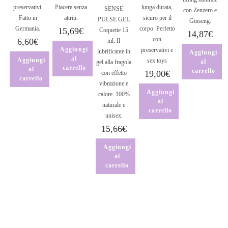
preservativi.
Piacere senza
lunga durata,
SENSE
con Zenzero e
Fatto in
attriti.
sicuro per il
PULSE GEL
Ginseng.
Germania.
corpo. Perfetto
15,69
€
Coquette 15
14,87
€
con
6,60
€
ml. Il
Aggiungi
preservativi e
lubrificante in
Aggiungi
al
Aggiungi
sex toys
al
gel alla fragola
carrello
al
carrello
19,00
€
con effetto
carrello
vibrazione e
Aggiungi
calore. 100%
al
naturale e
carrello
unisex.
15,66
€
Aggiungi
al
carrello