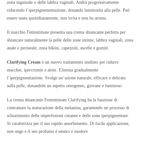
zona inguinale o delle labbra vaginali. Andrà progressivamente
riducendo l’iperpignementazione, donando luminosità alla pelle. Può
essere usata quotidianamente, non irrita e non ha aroma.
Il marchio Femintimate presenta una crema sbiancante perfetta per
sbiancare naturalmente la pelle delle zone intime, labbra vaginali, zona
anale e perineale, zona bikini, capezzoli, ascelle e gomiti.
Clarifying Cream
è un nuovo trattamento studiato per ridurre
macchie, ipercromie e aloni. Elimina gradualmente
l’iperpigmentazione. Svolge un’azione naturale, efficace e delicata
sulla pelle, donandole un aspetto omogeneo, giovane e luminoso.
La crema sbiancante Femintimate Clarifying ha la funzione di
contrastare la maturazione della melanina, garantendo un processo di
schiarimento delle imperfezioni cutanee e delle zone iperpigmentate.
Si caratterizza per il suo rapido assorbimento. Di facile applicazione,
non unge e il suo profumo è neutro e inodore