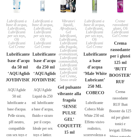
Lubrificanti a
Lubrificanti a
Vibratori
Lubrificanti a
Creme
base di acqua
,
base di acqua
,
liquidi
,
base di acqua
,
rassodanti
Lubrificanti
,
Lubrificanti
,
Afrodisiaci
,
Lubrificanti
,
glutei
,
Oli
Lubrificanti
Lubrificanti
Gel
Lubrificanti
Lubrificanti
per sex toys
,
per sex toys
,
lubrificanti
,
per sex toys
,
Gel Creme
Oli
Oli
Lubrificanti
,
Oli
Lubrificanti
Lubrificanti
Lubrificanti
Lubrificanti
Crema
Gel Creme
Gel Creme
alla fragola
,
Gel Creme
rassodante
Lubrificanti
Lubrificante a
Lubrificante a
aromatizzati
,
Lubrificante
per i glutei
Lubrificanti
base d’acqua
base d’acqua
a base
commestibili
,
125 ml
Lubrificanti
da 50 ml
da 250 ml
d’acqua
naturali
,
Oli
‘BUTT
Lubrificanti
‘AQUAglide’
‘AQUAglide’
‘Male White
BOOSTER’
Gel Creme
,
JOYDIVISION
JOYDIVISION
Sesso orale
Lubricant’
RUF
250 ML
Gel pulsante
AQUAglide
AQUAglide
Crema
COBECO
vibrante alla
50 ml:
Liquid da 250
rassodante
fragola
lubrificante a
ml: lubrificante
Lubrificante
RUF Butt
‘SENSE
base d'acqua.
a base d’acqua,
Cobeco Male
Booster da 125
PULSE
Pelle sicura,
fluido e sicuro
White 250 ml.
ml per glutei
GEL’
pH neutro,
per il corpo.
Effetto visivo
tonici e
COQUETTE
compatibile
Ideale per sex
realistico,
levigati. Effetto
15 ml
con sex toys e
toys e lattice.
scorrevolezza a
lifting naturale