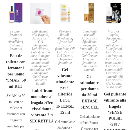
Profumi
Lubrificanti
Vibratori
Stimolanti
Vibratori
feromoni
alla fragola
,
liquidi
,
sessuali
,
liquidi
,
uomo
,
Afrodisiaci
,
Afrodisiaci
,
Afrodisiaci
,
Afrodisiaci
,
Afrodisiaci
,
Gel
Afrodisiaci
Afrodisiaci
Gel
Profumi ai
lubrificanti
,
orgasmo
orgasmo
lubrificanti
,
feromoni
Lubrificanti
,
femminile
,
Oli
femminile
,
Oli
Lubrificanti
,
Lubrificanti a
Lubrificanti
Lubrificanti
Lubrificanti
Eau de
base di acqua
,
Gel Creme
,
Gel Creme
,
alla fragola
,
Lubrificanti
Orgasmo
Orgasmo
Lubrificanti
toilette con
aromatizzati
,
femminile
femminile
,
aromatizzati
,
Lubrificanti
Stimolante
Lubrificanti
feromoni
monodose
,
Oli
Gel
clitoride
commestibili
,
Lubrificanti
Lubrificanti
per uomo
vibrante
Gel Creme
,
Gel
naturali
,
Oli
‘SMAK’ 50
Vibratori
Lubrificanti
stimolante
stimolante
liquidi
Gel Creme
,
ml RUF
Sesso orale
per il
per donna
Lubrificante
clitoride
Gel pulsante
da 30 ml
SMAK da 50
monodose alla
LUST
vibrante alla
EXTASE
ml: eau de
fragola effetto
INTENSE
fragola
SENSUEL
toilette ai
riscaldante e
15 ml
‘SENSE
feromoni con
vibrante 2 ml
Gel stimolante
PULSE
fragranza
SECRETPLAY
Gel stimolante
effetto Fuoco-
GEL’
maschile per
da donna a
Ghiaccio per