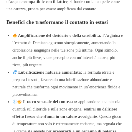
d’acqua e
compatibile con il lattice
, si fonde con la tua pelle come
una carezza, pronta per essere amplificata dal contatto.
Benefici che trasformano il contatto in estasi
Amplificazione del desiderio e della sensibilità:
l’Arginina e
l’estratto di Damiana agiscono sinergicamente, aumentando la
circolazione sanguigna nelle tue zone più intime. Ogni stimolo,
anche il più lieve, viene percepito con un’intensità nuova, più
ricca, più urgente.
Lubrificazione naturale aumentata:
la formula idrata e
prepara i tessuti, favorendo una lubrificazione abbondante e
naturale che trasforma ogni movimento in un’esperienza fluida e
piacevolissima.
Il tocco sensuale del contrasto:
applicandone una piccola
quantità sul clitoride e sulle zone erogene, sentirai un
delizioso
effetto fresco che sfuma in un calore avvolgente
. Questo gioco
di temperature non solo è estremamente eccitante, ma segnala che
la crema sta agendo per
prepararti a un orgasmo di potenza