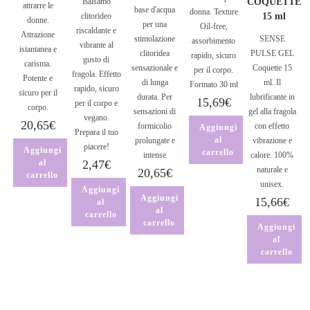
Balsamo
COQUETTE
attrarre le
base d'acqua
donna. Texture
clitorideo
15 ml
donne.
per una
Oil-free,
riscaldante e
Attrazione
stimolazione
SENSE
assorbimento
vibrante al
istantanea e
clitoridea
PULSE GEL
rapido, sicuro
gusto di
carisma.
sensazionale e
Coquette 15
per il corpo.
fragola. Effetto
Potente e
di lunga
ml. Il
Formato 30 ml
rapido, sicuro
sicuro per il
durata. Per
lubrificante in
15,69
€
per il corpo e
corpo.
sensazioni di
gel alla fragola
vegano.
20,65
€
formicolio
con effetto
Aggiungi
Prepara il tuo
al
prolungate e
vibrazione e
piacere!
Aggiungi
carrello
intense
calore. 100%
al
2,47
€
naturale e
20,65
€
carrello
unisex.
Aggiungi
Aggiungi
15,66
€
al
al
carrello
carrello
Aggiungi
al
carrello