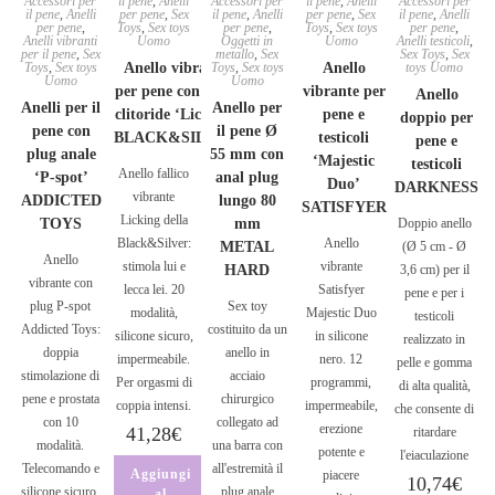
Accessori per
il pene
,
Anelli
Accessori per
il pene
,
Anelli
Accessori per
il pene
,
Anelli
per pene
,
Sex
il pene
,
Anelli
per pene
,
Sex
il pene
,
Anelli
per pene
,
Toys
,
Sex toys
per pene
,
Toys
,
Sex toys
per pene
,
Anelli vibranti
Uomo
Oggetti in
Uomo
Anelli testicoli
,
per il pene
,
Sex
metallo
,
Sex
Sex Toys
,
Sex
Toys
,
Sex toys
Anello vibrante
Toys
,
Sex toys
Anello
toys Uomo
Uomo
Uomo
per pene con lecca
vibrante per
Anello
Anelli per il
Anello per
clitoride ‘Licking’
pene e
doppio per
pene con
il pene Ø
BLACK&SILVER
testicoli
pene e
plug anale
55 mm con
‘Majestic
testicoli
Anello fallico
‘P-spot’
anal plug
Duo’
DARKNESS
vibrante
ADDICTED
lungo 80
SATISFYER
Licking della
TOYS
mm
Doppio anello
Black&Silver:
Anello
METAL
(Ø 5 cm - Ø
Anello
stimola lui e
vibrante
HARD
3,6 cm) per il
vibrante con
lecca lei. 20
Satisfyer
pene e per i
plug P-spot
Sex toy
modalità,
Majestic Duo
testicoli
Addicted Toys:
costituito da un
silicone sicuro,
in silicone
realizzato in
doppia
anello in
impermeabile.
nero. 12
pelle e gomma
stimolazione di
acciaio
Per orgasmi di
programmi,
di alta qualità,
pene e prostata
chirurgico
coppia intensi.
impermeabile,
che consente di
con 10
collegato ad
erezione
41,28
€
ritardare
modalità.
una barra con
potente e
l'eiaculazione
Telecomando e
all'estremità il
Aggiungi
piacere
10,74
€
silicone sicuro.
plug anale
al