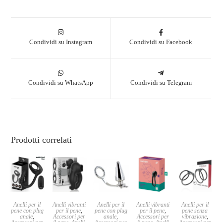
Condividi su Instagram
Condividi su Facebook
Condividi su WhatsApp
Condividi su Telegram
Prodotti correlati
Anelli per il
Anelli vibranti
Anelli per il
Anelli vibranti
Anelli per il
pene con plug
per il pene
,
pene con plug
per il pene
,
pene senza
anale
,
Accessori per
anale
,
Accessori per
vibrazione
,