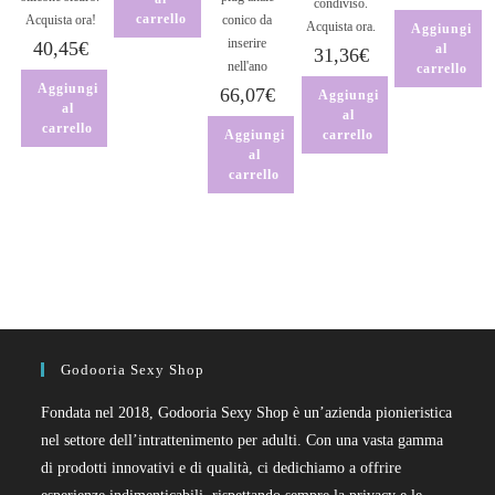
condiviso.
carrello
Acquista ora!
conico da
Acquista ora.
Aggiungi
inserire
40,45
€
al
31,36
€
nell'ano
carrello
Aggiungi
66,07
€
Aggiungi
al
al
carrello
Aggiungi
carrello
al
carrello
Godooria Sexy Shop
Fondata nel 2018, Godooria Sexy Shop è un’azienda pionieristica
nel settore dell’intrattenimento per adulti. Con una vasta gamma
di prodotti innovativi e di qualità, ci dedichiamo a offrire