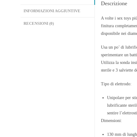
Descrizione
INFORMAZIONI AGGIUNTIVE
A volte i sex toys pi
RECENSIONI (0)
finitura completament
disponibile nei diam
Usa un po’ di lubrifi
sperimentare un batti
Utilizza la sonda ins
sterile e 3 salviette 
Tipo di elettrodo:
Unipolare per sti
lubrificante ster
sentire l’elettros
Dimensioni:
130 mm di lunghez