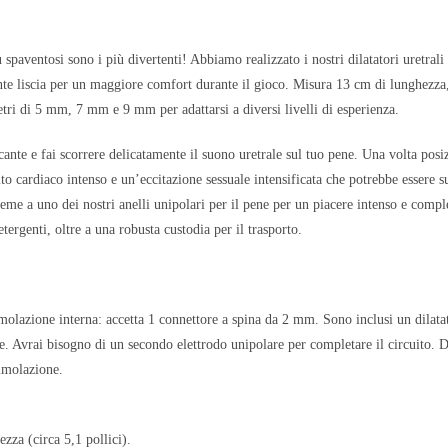
ù spaventosi sono i più divertenti! Abbiamo realizzato i nostri dilatatori uretrali
e liscia per un maggiore comfort durante il gioco. Misura 13 cm di lunghezza, è
etri di 5 mm, 7 mm e 9 mm per adattarsi a diversi livelli di esperienza.
cante e fai scorrere delicatamente il suono uretrale sul tuo pene. Una volta pos
to cardiaco intenso e un’eccitazione sessuale intensificata che potrebbe essere s
ieme a uno dei nostri anelli unipolari per il pene per un piacere intenso e compl
detergenti, oltre a una robusta custodia per il trasporto.
molazione interna: accetta 1 connettore a spina da 2 mm. Sono inclusi un dilatato
ile. Avrai bisogno di un secondo elettrodo unipolare per completare il circuito. 
timolazione.
za (circa 5,1 pollici).