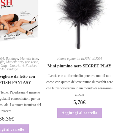
SM
,
Bondage
,
Manette letto
,
Piume e piumini BDSM
,
BDSM
glie
,
Manette sexy per sesso
,
Gag - Costrittivi
,
Polsiere
Mini piumino nero SECRET PLAY
SM/Bondage
Lascia che un formicolio percorra tutto il tuo
vigliere da letto con
corpo con questo delicate piume di marabù nere
FETISH FANTASY
che ti trasporteranno in un mondo di sensazioni
& Tether Pipedream: 4 manette
uniche
egolabili e moschettoni per un
5,78
€
nsuale. La nuova frontiera del
piacere
Aggiungi al carrello
36,36
€
gi al carrello