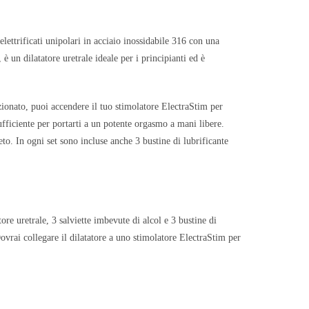
 elettrificati unipolari in acciaio inossidabile 316 con una
 un dilatatore uretrale ideale per i principianti ed è
izionato, puoi accendere il tuo stimolatore ElectraStim per
ufficiente per portarti a un potente orgasmo a mani libere.
eto. In ogni set sono incluse anche 3 bustine di lubrificante
re uretrale, 3 salviette imbevute di alcol e 3 bustine di
Dovrai collegare il dilatatore a uno stimolatore ElectraStim per