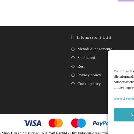
Informazioni Utili
Metodi di pagamento
Spedizioni
Resi
Per fornire le
Privacy policy
alle informazi
comportamento 
Cookie policy
influire negati
Gestisci serviz
A
hop Tutti i diritti riservati | NIF Y4837466M - Ditta Individuale registrata alle Isole Canarie