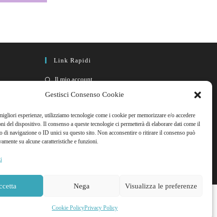
Link Rapidi
Il mio account
FAQ
Gestisci Consenso Cookie
Contattaci
 migliori esperienze, utilizziamo tecnologie come i cookie per memorizzare e/o accedere
oni del dispositivo. Il consenso a queste tecnologie ci permetterà di elaborare dati come il
di navigazione o ID unici su questo sito. Non acconsentire o ritirare il consenso può
vamente su alcune caratteristiche e funzioni.
i
ccetta
Nega
Visualizza le preferenze
Cookie Policy
Privacy Policy
. Non soggetta a P.IVA.