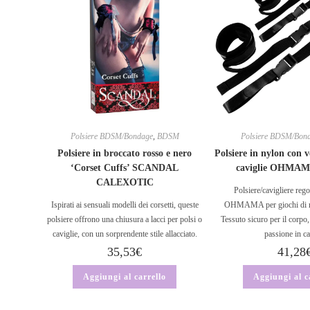
Polsiere BDSM/Bondage
,
BDSM
Polsiere BDSM/Bon
Polsiere in broccato rosso e nero
Polsiere in nylon con v
‘Corset Cuffs’ SCANDAL
caviglie OHMA
CALEXOTIC
Polsiere/cavigliere rego
Ispirati ai sensuali modelli dei corsetti, queste
OHMAMA per giochi di res
polsiere offrono una chiusura a lacci per polsi o
Tessuto sicuro per il corpo
caviglie, con un sorprendente stile allacciato.
passione in c
35,53
€
41,28
Aggiungi al carrello
Aggiungi al c