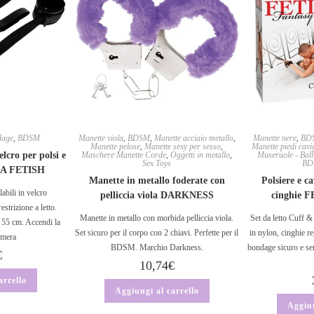
dage
,
BDSM
Manette viola
,
BDSM
,
Manette acciaio metallo
,
Manette nere
,
BD
Manette pelose
,
Manette sexy per sesso
,
Manette piedi cavi
elcro per polsi e
Maschere Manette Corde
,
Oggetti in metallo
,
Museruole - Ball 
Sex Toys
BD
MA FETISH
Manette in metallo foderate con
Polsiere e ca
labili in velcro
pelliccia viola DARKNESS
cinghie 
trizione a letto.
Manette in metallo con morbida pelliccia viola.
Set da letto Cuff 
, 55 cm. Accendi la
Set sicuro per il corpo con 2 chiavi. Perfette per il
in nylon, cinghie r
amera
BDSM. Marchio Darkness.
bondage sicuro e se
€
10,74
€
arrello
Aggiungi al carrello
Aggiun