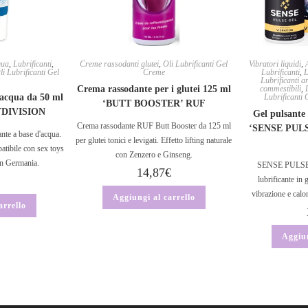
qua
,
Lubrificanti
,
Creme rassodanti glutei
,
Oli Lubrificanti Gel
Vibratori liquidi
,
li Lubrificanti Gel
Creme
Lubrificanti
,
L
Lubrificanti a
Crema rassodante per i glutei 125 ml
commestibili
,
’acqua da 50 ml
Lubrificanti
‘BUTT BOOSTER’ RUF
YDIVISION
Gel pulsante 
Crema rassodante RUF Butt Booster da 125 ml
‘SENSE PUL
nte a base d'acqua.
per glutei tonici e levigati. Effetto lifting naturale
atibile con sex toys
con Zenzero e Ginseng.
 in Germania.
SENSE PULSE G
14,87
€
lubrificante in 
vibrazione e calo
Aggiungi al carrello
arrello
Aggiun