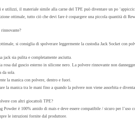
 e utilizzi, il materiale simile alla carne del TPE può diventare un po ‘appicci
dizione ottimale, tutto ciò che devi fare è cospargere una piccola quantità di 
a rinnovante?
ttimale, si consiglia di spolverare leggermente la custodia Jack Socket con pol
sa jack sia pulita e completamente asciutta.
a rosa dal guscio esterno in silicone nero. La polvere rinnovante non dannegger
a da sola.
te la manica con polvere, dentro e fuori.
are la manica tra le mani fino a quando la polvere non viene assorbita e divent
olvere con altri giocattoli TPE?
 Powder è 100% amido di mais e deve essere compatibile / sicuro per l’uso con
pre le istruzioni fornite dal produttore.