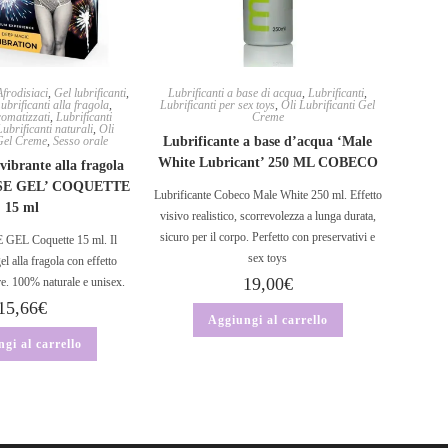
Afrodisiaci
,
Gel lubrificanti
,
Lubrificanti a base di acqua
,
Lubrificanti
,
ubrificanti alla fragola
,
Lubrificanti per sex toys
,
Oli Lubrificanti Gel
romatizzati
,
Lubrificanti
Creme
Lubrificanti naturali
,
Oli
 Gel Creme
,
Sesso orale
Lubrificante a base d’acqua ‘Male
White Lubricant’ 250 ML COBECO
vibrante alla fragola
SE GEL’ COQUETTE
Lubrificante Cobeco Male White 250 ml. Effetto
15 ml
visivo realistico, scorrevolezza a lunga durata,
sicuro per il corpo. Perfetto con preservativi e
EL Coquette 15 ml. Il
sex toys
gel alla fragola con effetto
19,00
€
re. 100% naturale e unisex.
15,66
€
Aggiungi al carrello
gi al carrello