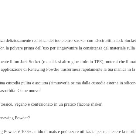
za deliziosamente realistica del tuo elettro-stroker con ElectraStim Jack Sock
on la polvere prima dell’uso per ringiovanire la consistenza del materiale sulla 
mente il tuo Jack Socket (o qualsiasi altro giocattolo in TPE), noterai che il m
pplicazione di Renewing Powder trasformerà rapidamente la tua manica in la su
na custodia pulita e asciutta (rimuoverla prima dalla custodia esterna in silicon
 assorbita. Come nuovo!
 tossico, vegano e confezionato in un pratico flacone shaker.
Renewing Powder?
 Powder è 100% amido di mais e può essere utilizzata per mantenere la morbide