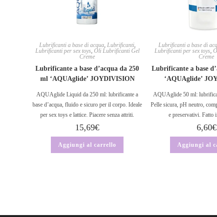
Lubrificanti a base di acqua
,
Lubrificanti
,
Lubrificanti a base di ac
Lubrificanti per sex toys
,
Oli Lubrificanti Gel
Lubrificanti per sex toys
,
O
Creme
Creme
Lubrificante a base d’acqua da 250
Lubrificante a base d
ml ‘AQUAglide’ JOYDIVISION
‘AQUAglide’ JO
AQUAglide Liquid da 250 ml: lubrificante a
AQUAglide 50 ml: lubrifica
base d’acqua, fluido e sicuro per il corpo. Ideale
Pelle sicura, pH neutro, comp
per sex toys e lattice. Piacere senza attriti.
e preservativi. Fatto
15,69
€
6,60
€
Aggiungi al carrello
Aggiungi al c