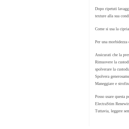
Dopo ripetuti lavaggi
texture alla sua con
Come si usa la cipri
Per una morbidezza o
Assicurati che la pre
Rimuovere la custodi
spolverare la custodi
Spolvera generosamen
Maneggiare e strofin
Posso usare questa p
ElectraStim Renewing
Tuttavia, leggere sem