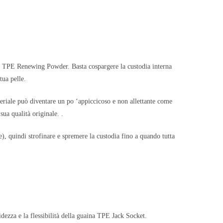
et TPE Renewing Powder. Basta cospargere la custodia interna
tua pelle.
ateriale può diventare un po ‘appiccicoso e non allettante come
a qualità originale. .
e), quindi strofinare e spremere la custodia fino a quando tutta
zza e la flessibilità della guaina TPE Jack Socket.