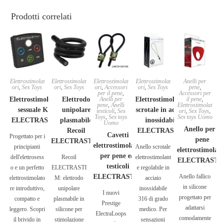
Prodotti correlati
Elettrostimolat
Elettrostimolat
Elettrostimolat
Elettrostimolat
Anelli per
ori
,
Sex Toys
ori
,
Sex Toys
ori
,
Accessori
ori
,
Sex Toys
pene
,
per il pene
,
Accessori per
Elettrostimolatore
Elettrodo
Anelli per
Elettrostimolatore
il pene
,
pene
,
Anelli
Elettrostimolat
sessuale KIX
unipolare
scrotale in acciaio
testicoli
,
Sex
ori
,
Sex Toys
,
Toys
,
Sex toys
Sex toys Uomo
ELECTRASTIM
plasmabile
inossidabile
Uomo
Anello per il
Recoil
ELECTRASTIM
Cavetti
Progettato per i
pene
ELECTRASTIM
elettrostimolanti
principianti
Anello scrotale
elettrostimolan
per pene e/o
dell'elettrosess
Recoil
elettrostimolant
ELECTRAST
testicoli
o e un perfetto
ELECTRASTI
e regolabile in
ELECTRASTIM
Anello fallico
elettrostimolato
M: elettrodo
acciaio
in silicone
re introduttivo,
unipolare
inossidabile
I nuovi
progettato per
compatto e
plasmabile in
316 di grado
Prestige
adattarsi
leggero. Scopri
silicone per
medico. Per
ElectraLoops
comodamente
il brivido in
stimolazione
sensazioni