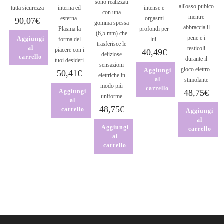
sono realizzati
all'osso pubico
tutta sicurezza
interna ed
intense e
con una
mentre
esterna.
orgasmi
90,07
€
gomma spessa
abbraccia il
Plasma la
profondi per
(6,5 mm) che
pene e i
Aggiungi
forma del
lui.
trasferisce le
al
testicoli
piacere con i
40,49
€
deliziose
carrello
durante il
tuoi desideri
sensazioni
gioco elettro-
Aggiungi
50,41
€
elettriche in
al
stimolante
modo più
carrello
Aggiungi
48,75
€
uniforme
al
48,75
€
carrello
Aggiungi
al
Aggiungi
carrello
al
carrello