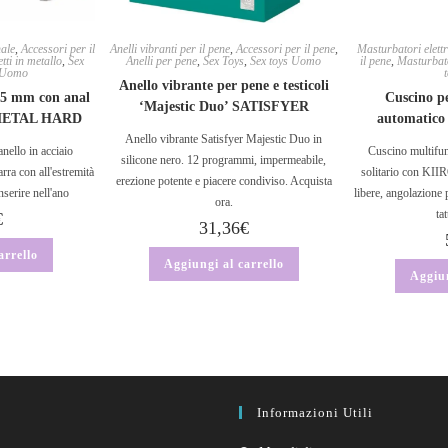
nale
,
Accessori per il
Anelli vibranti per il pene
,
Accessori per il pene
,
Masturbatori elettr
tti in metallo
,
Sex
Anelli per pene
,
Sex Toys
,
Sex toys Uomo
il pene
,
Masturbat
s Uomo
Anello vibrante per pene e testicoli
 55 mm con anal
Cuscino pe
‘Majestic Duo’ SATISFYER
 METAL HARD
automatic
Anello vibrante Satisfyer Majestic Duo in
anello in acciaio
Cuscino multifun
silicone nero. 12 programmi, impermeabile,
rra con all'estremità
solitario con K
erezione potente e piacere condiviso. Acquista
nserire nell'ano
libere, angolazione p
ora.
ta
€
31,36
€
arrello
Aggiungi al carrello
Aggiun
Informazioni Utili