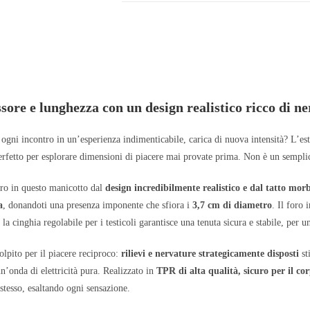
ore e lunghezza con un design realistico ricco di n
 ogni incontro in un’esperienza indimenticabile, carica di nuova intensità? L’e
perfetto per esplorare dimensioni di piacere mai provate prima. Non è un semplic
ro in questo manicotto dal
design incredibilmente realistico e dal tatto mor
a
, donandoti una presenza imponente che sfiora i
3,7 cm di diametro
. Il foro
la cinghia regolabile per i testicoli garantisce una tenuta sicura e stabile, per
olpito per il piacere reciproco:
rilievi e nervature strategicamente disposti
st
’onda di elettricità pura. Realizzato in
TPR di alta qualità, sicuro per il c
stesso, esaltando ogni sensazione.