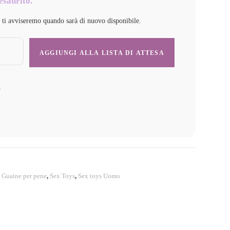
esaurito.
e ti avviseremo quando sarà di nuovo disponibile.
y
,
Guaine per pene
,
Sex Toys
,
Sex toys Uomo