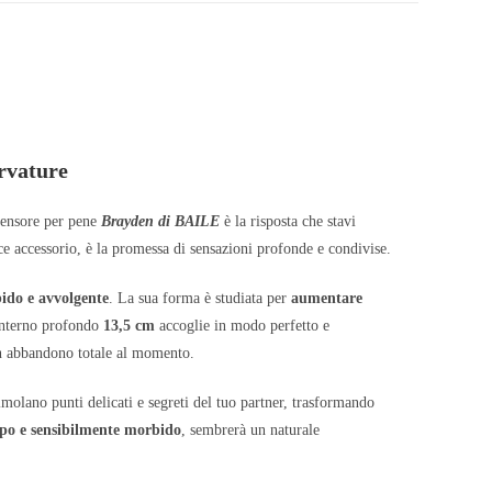
ervature
stensore per pene
Brayden di BAILE
è la risposta che stavi
e accessorio, è la promessa di sensazioni profonde e condivise.
bido e avvolgente
. La sua forma è studiata per
aumentare
 interno profondo
13,5 cm
accoglie in modo perfetto e
 un abbandono totale al momento.
imolano punti delicati e segreti del tuo partner, trasformando
orpo e sensibilmente morbido
, sembrerà un naturale