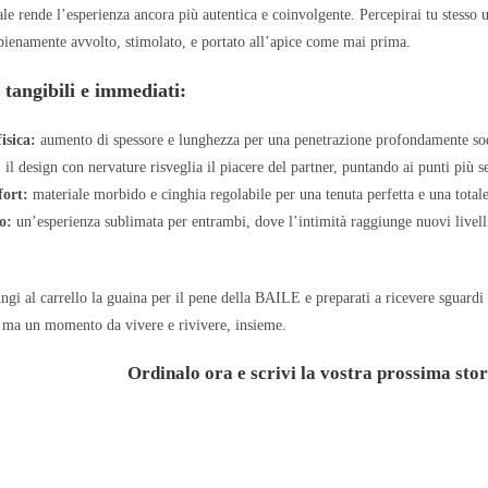
ale rende l’esperienza ancora più autentica e coinvolgente. Percepirai tu stesso 
 pienamente avvolto, stimolato, e portato all’apice come mai prima.
 tangibili e immediati:
isica:
aumento di spessore e lunghezza per una penetrazione profondamente sod
:
il design con nervature risveglia il piacere del partner, puntando ai punti più se
fort:
materiale morbido e cinghia regolabile per una tenuta perfetta e una total
o:
un’esperienza sublimata per entrambi, dove l’intimità raggiunge nuovi livelli
ngi al carrello la guaina per il pene della BAILE e preparati a ricevere sguardi
, ma un momento da vivere e rivivere, insieme.
Ordinalo ora e scrivi la vostra prossima stor