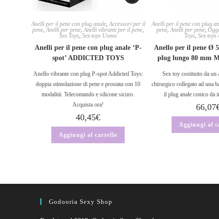
Anelli per il pene con plug anale
,
Accessori per il
Anelli per il pene con plug a
pene
,
Anelli per pene
,
Anelli vibranti per il pene
,
pene
,
Anelli per pene
,
Ogge
Sex Toys
,
Sex toys Uomo
Toys
,
Sex toy
Anelli per il pene con plug anale ‘P-
Anello per il pene Ø
spot’ ADDICTED TOYS
plug lungo 80 mm
Anello vibrante con plug P-spot Addicted Toys:
Sex toy costituito da un 
doppia stimolazione di pene e prostata con 10
chirurgico collegato ad una ba
modalità. Telecomando e silicone sicuro.
il plug anale conico da i
Acquista ora!
66,07
40,45
€
Aggiungi al c
Aggiungi al carrello
Godooria Sexy Shop