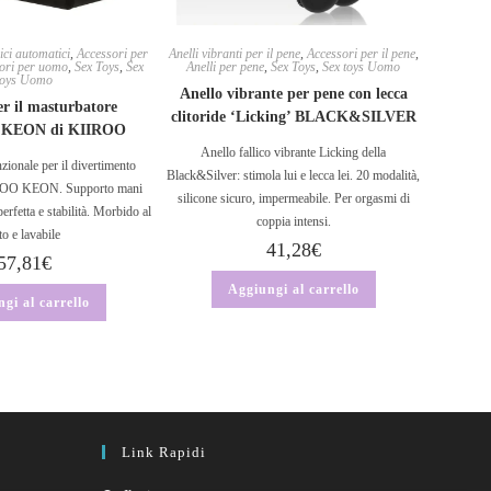
ici automatici
,
Accessori per
Anelli vibranti per il pene
,
Accessori per il pene
,
ori per uomo
,
Sex Toys
,
Sex
Anelli per pene
,
Sex Toys
,
Sex toys Uomo
toys Uomo
Anello vibrante per pene con lecca
r il masturbatore
clitoride ‘Licking’ BLACK&SILVER
o KEON di KIIROO
Anello fallico vibrante Licking della
zionale per il divertimento
Black&Silver: stimola lui e lecca lei. 20 modalità,
IIROO KEON. Supporto mani
silicone sicuro, impermeabile. Per orgasmi di
erfetta e stabilità. Morbido al
coppia intensi.
tto e lavabile
41,28
€
57,81
€
Aggiungi al carrello
gi al carrello
Link Rapidi