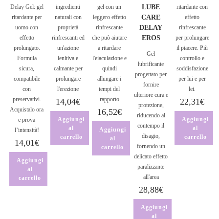
Delay Gel: gel
ingredienti
gel con un
LUBE
ritardante con
ritardante per
naturali con
leggero effetto
CARE
effetto
uomo con
proprietà
rinfrescante
DELAY
rinfrescante
effetto
rinfrescanti ed
che può aiutare
EROS
per prolungare
prolungato.
un'azione
a ritardare
il piacere. Più
Gel
Formula
lenitiva e
l'eiaculazione e
controllo e
lubrificante
sicura,
calmante per
quindi
soddisfazione
progettato per
compatibile
prolungare
allungare i
per lui e per
fornire
con
l'erezione
tempi del
lei.
ulteriore cura e
preservativi.
rapporto
14,04
€
22,31
€
protezione,
Acquistalo ora
16,52
€
riducendo al
Aggiungi
Aggiungi
e prova
contempo il
al
al
Aggiungi
l’intensità!
disagio,
carrello
carrello
al
14,01
€
fornendo un
carrello
delicato effetto
Aggiungi
paralizzante
al
all'area
carrello
28,88
€
Aggiungi
al