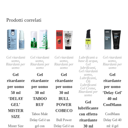
Prodotti correlati
Gel ritardanti
Gel ritardanti
Gel ritardanti
Lubrificanti a
Gel ritardanti
uomo
,
uomo
,
uomo
,
base di acqua
,
uomo
,
Ritardanti per
Ritardanti per
Ritardanti per
Gel
Ritardanti per
uomo
uomo
uomo
lubrificanti
,
uomo
Gel ritardanti
Gel
Gel
Gel
uomo
,
Gel
Lubrificanti
,
ritardante
ritardante
ritardante
ritardante
Oli
Lubrificanti
per uomo
per uomo
per uomo
per uomo
Gel Creme
,
Ritardanti per
50 ml
30 ml
30 ml
‘Delay Gel’
uomo
‘DELAY
TABOO
BULL
40 ml
Gel
GEL’
RUF
POWER
CoolMann
lubrificante
MISTER
COBECO
Taboo Male
con effetto
CoolMann
SIZE
Delay Gel è un
Bull Power
ritardante
Delay Gel 40
Mister Size
gel con
Delay Gel è un
30 ml
ml: il gel