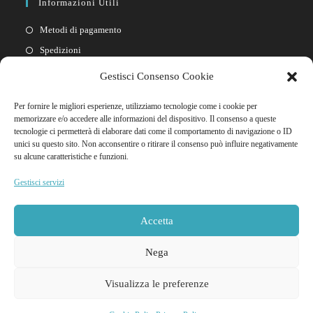
Informazioni Utili
Metodi di pagamento
Spedizioni
Resi
Gestisci Consenso Cookie
Privacy policy
Per fornire le migliori esperienze, utilizziamo tecnologie come i cookie per
Cookie policy
memorizzare e/o accedere alle informazioni del dispositivo. Il consenso a queste
tecnologie ci permetterà di elaborare dati come il comportamento di navigazione o ID
unici su questo sito. Non acconsentire o ritirare il consenso può influire negativamente
Link Rapidi
su alcune caratteristiche e funzioni.
Il mio account
Gestisci servizi
FAQ
Contattaci
Accetta
Nega
Visualizza le preferenze
© 2026 Godooria Sexy Shop Tutti i diritti riservati | NIF Y4837466M - Ditta