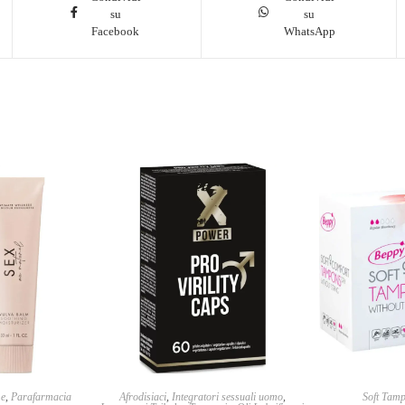
su
su
Facebook
WhatsApp
me
,
Parafarmacia
Afrodisiaci
,
Integratori sessuali uomo
,
Soft Tam