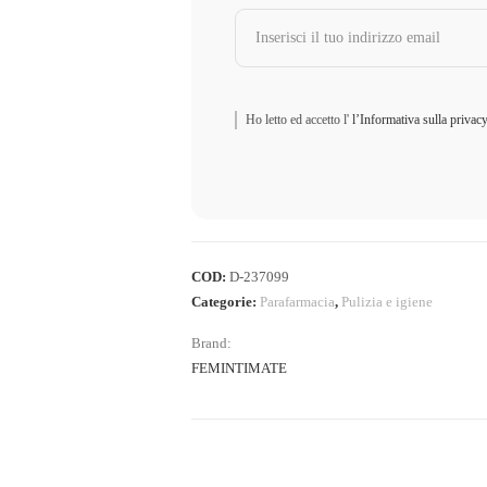
Ho letto ed accetto l'
l’Informativa sulla privac
COD:
D-237099
Categorie:
Parafarmacia
,
Pulizia e igiene
Brand:
FEMINTIMATE