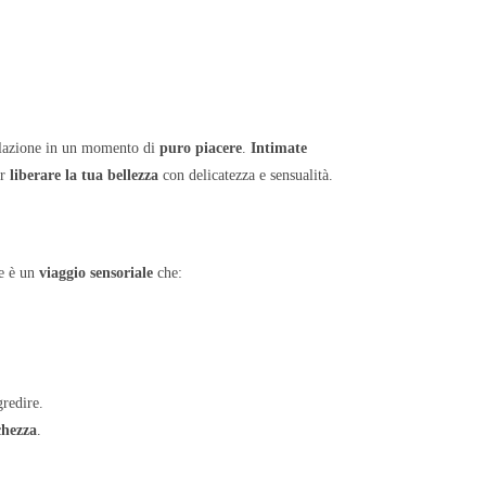
pilazione in un momento di
puro piacere
.
Intimate
er
liberare la tua bellezza
con delicatezza e sensualità.
te è un
viaggio sensoriale
che:
gredire.
chezza
.