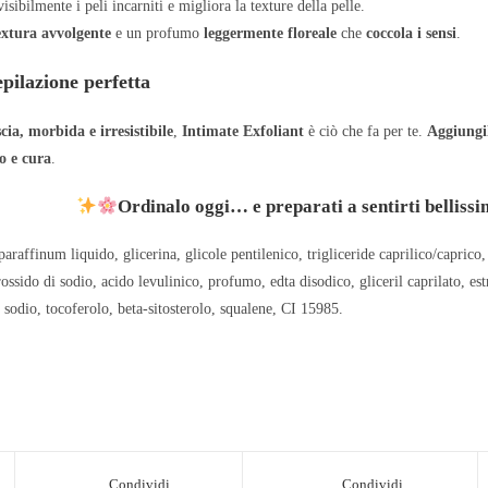
visibilmente i peli incarniti e migliora la texture della pelle.
extura avvolgente
e un profumo
leggermente floreale
che
coccola i sensi
.
pilazione perfetta
scia, morbida e irresistibile
,
Intimate Exfoliant
è ciò che fa per te.
Aggiungil
o e cura
.
Ordinalo oggi… e preparati a sentirti bellissi
araffinum liquido, glicerina, glicole pentilenico, trigliceride caprilico/capric
ossido di sodio, acido levulinico, profumo, edta disodico, gliceril caprilato, estra
 sodio, tocoferolo, beta-sitosterolo, squalene, CI 15985.
Condividi
Condividi