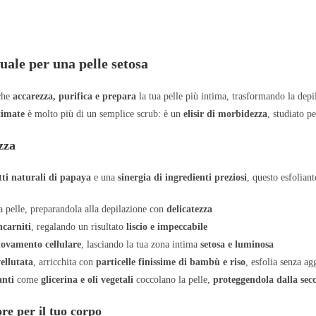
suale per una pelle setosa
che
accarezza, purifica e prepara
la tua pelle più intima, trasformando la de
imate
è molto più di un semplice scrub: è un
elisir di morbidezza
, studiato p
izza
tti naturali di papaya
e una
sinergia di ingredienti preziosi
, questo esfolian
a pelle, preparandola alla depilazione con
delicatezza
ncarniti
, regalando un risultato
liscio e impeccabile
novamento cellulare
, lasciando la tua zona intima
setosa e luminosa
ellutata
, arricchita con
particelle finissime di bambù e riso
, esfolia senza ag
anti
come
glicerina e oli vegetali
coccolano la pelle,
proteggendola dalla sec
re per il tuo corpo