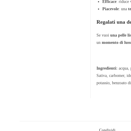
Efficace
: riduce 
Piacevole
: una
t
Regalati una de
Se vuoi
una pelle li
un
momento di luss
Ingredienti
:
acqua, p
Sativa, carbomer, idr
potassio, benzoato di
Condividi