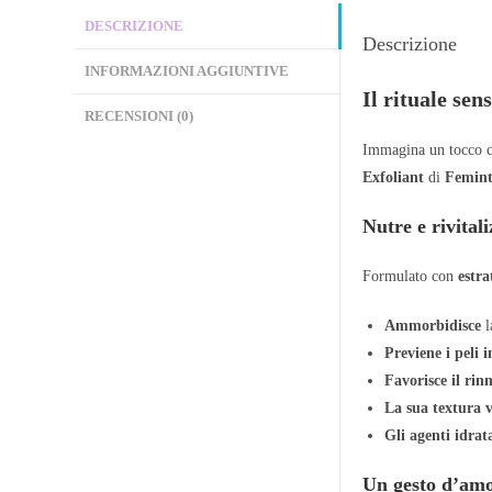
DESCRIZIONE
Descrizione
INFORMAZIONI AGGIUNTIVE
Il rituale sen
RECENSIONI (0)
Immagina un tocco 
Exfoliant
di
Femint
Nutre e rivital
Formulato con
estra
Ammorbidisce
l
Previene i peli i
Favorisce il rin
La sua textura v
Gli agenti idrat
Un gesto d’amo