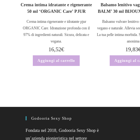
Crema intima idratante e rigenerante
Balsamo lenitivo va
50 ml ‘ORGANIC Care’ PJUR
BALM’ 30 ml BIJOU
Crema intima rigenerante e idratante pjur
Balsamo vulvare lenitivo 
ORGANIC Care. Idratazione profonda con il
vegano e naturale. Allevia sec
97% di ingredienti naturali. Sicura, delicata e
La tua pelle intima morbida. 
vegana.
anonima
16,52
€
19,83
Aggiungi al carrello
Aggiungi al c
Godooria Sexy Shop
Fondata nel 2018, Godooria Sexy Shop è
un’azienda pionieristica nel settore