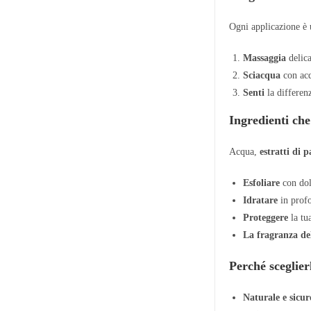
Ogni applicazione è
Massaggia
delica
Sciacqua
con acq
Senti
la differen
Ingredienti che
Acqua,
estratti di 
Esfoliare
con dol
Idratare
in prof
Proteggere
la tua
La fragranza de
Perché sceglier
Naturale e sicur