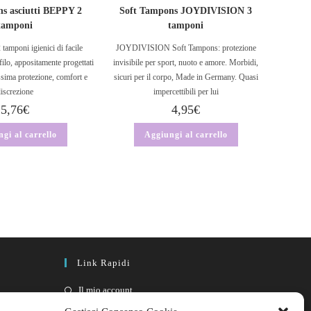
s asciutti BEPPY 2
Soft Tampons JOYDIVISION 3
tamponi
tamponi
tamponi igienici di facile
JOYDIVISION Soft Tampons: protezione
filo, appositamente progettati
invisibile per sport, nuoto e amore. Morbidi,
ssima protezione, comfort e
sicuri per il corpo, Made in Germany. Quasi
discrezione
impercettibili per lui
5,76
€
4,95
€
gi al carrello
Aggiungi al carrello
Link Rapidi
Il mio account
FAQ