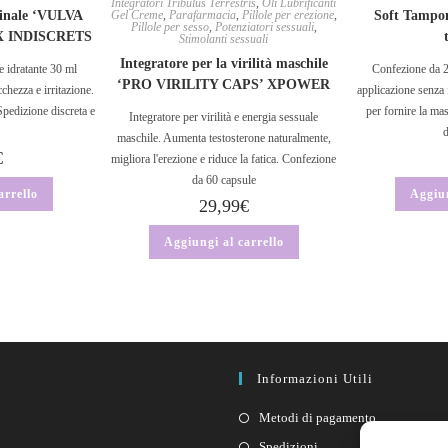
Integratori Tribulus Terrestris
,
Oli Lubrificanti
ginale ‘VULVA
Gel Creme
,
Parafarmacia
,
Pillole per erezione
,
Soft Tampon
Pillole per sesso
,
Potenziatori sessuali
,
X INDISCRETS
Stimolanti sessuali
Integratore per la virilità maschile
e idratante 30 ml
Confezione da 2 
‘PRO VIRILITY CAPS’ XPOWER
chezza e irritazione.
applicazione senza 
Spedizione discreta e
per fornire la ma
Integratore per virilità e energia sessuale
maschile. Aumenta testosterone naturalmente,
€
migliora l'erezione e riduce la fatica. Confezione
da 60 capsule
arrello
Aggiun
29,99
€
Aggiungi al carrello
Informazioni Utili
Metodi di pagamento
Spedizioni