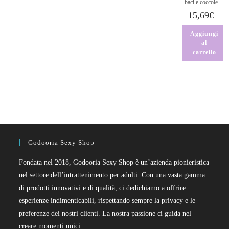
baci e coccole
15,69
€
Aggiungi
al
carrello
Godooria Sexy Shop
Fondata nel 2018, Godooria Sexy Shop è un’azienda pionieristica
nel settore dell’intrattenimento per adulti. Con una vasta gamma
di prodotti innovativi e di qualità, ci dedichiamo a offrire
esperienze indimenticabili, rispettando sempre la privacy e le
preferenze dei nostri clienti. La nostra passione ci guida nel
creare momenti unici.