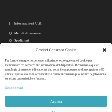
Informazioni Utili
Metodi di pagamento
Spedizioni
Resi
Gestisci Consenso Cookie
Privacy policy
Per fornire le migliori esperienze, utilizziamo tecnologie come i cookie per
Cookie policy
memorizzare e/o accedere alle informazioni del dispositivo. Il consenso a queste
tecnologie ci permetterà di elaborare dati come il comportamento di navigazione o ID
unici su questo sito. Non acconsentire o ritirare il consenso può influire negativamente
Link Rapidi
su alcune caratteristiche e funzioni.
Il mio account
Gestisci servizi
FAQ
Contattaci
Accetta