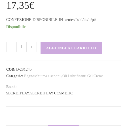
17,35
€
CONFEZIONE DISPONIBILE IN: /en/es/fr/nl/de/it/pt/
Disponibile
-
+
AGGIUNGI AL CARRELLO
COD:
D-231245
Categorie:
Bagnoschiuma e saponi
,
Oli Lubrificanti Gel Creme
Brand:
SECRETPLAY
,
SECRETPLAY COSMETIC