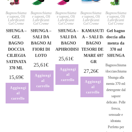
Bagnoschiuma
Bagnoschiuma
Bagnoschiuma
Bagnoschiuma
Bagnoschiuma
e saponi
,
Oli
e saponi
,
Oli
e saponi
,
Oli
e saponi
,
Oli
e saponi
,
Oli
Lubrificanti
Lubrificanti
Lubrificanti
Lubrificanti
Lubrificanti
Gel Creme
Gel Creme
Gel Creme
Gel Creme
Gel Creme
SHUNGA –
SHUNGA –
SHUNGA –
KAMASUTR
Gel bagno
GEL
SALI DA
SALI DA
A – SALI DA
doccia alla
BAGNO
BAGNO AI
BAGNO
BAGNO
menta da
DOCCIA
FIORI DI
APHRODISIA
TESORI DEL
370 ml
CILIEGIA
LOTO
MARE 697
SHUNGA
25,61
€
SATINATA
GR
25,61
€
Bagnoschiuma
370 ML
Aggiungi
27,26
€
/docciaschiuma
al
Aggiungi
15,69
€
Shunga alla
carrello
al
Aggiungi
menta 370 ml:
carrello
al
Aggiungi
detergente dal
carrello
al
sapore
carrello
delicato. Pelle
fresca,
sensuale e
idratata.
Perfetto per