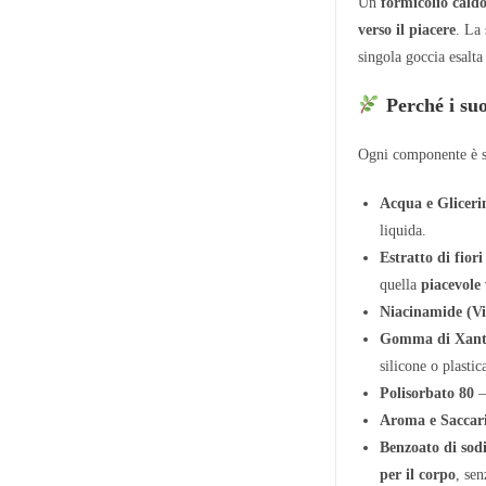
Un
formicolio caldo
verso il piacere
. La
singola goccia esalta
Perché i suo
Ogni componente è sta
Acqua e Gliceri
liquida.
Estratto di fiori
quella
piacevole 
Niacinamide (V
Gomma di Xan
silicone o plastic
Polisorbato 80
–
Aroma e Saccari
Benzoato di sodi
per il corpo
, sen