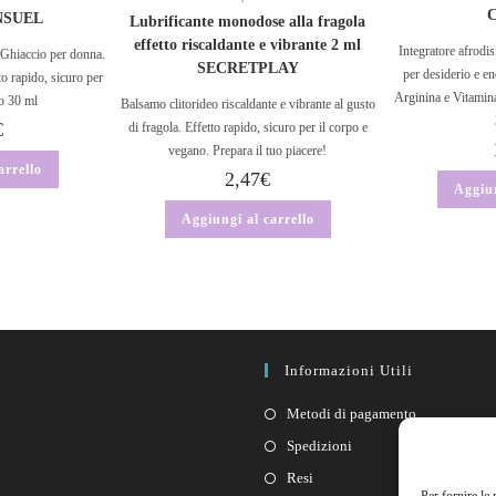
NSUEL
Lubrificante monodose alla fragola
effetto riscaldante e vibrante 2 ml
Integratore afrodi
-Ghiaccio per donna.
SECRETPLAY
per desiderio e en
o rapido, sicuro per
Arginina e Vitamina
o 30 ml
Balsamo clitorideo riscaldante e vibrante al gusto
€
di fragola. Effetto rapido, sicuro per il corpo e
vegano. Prepara il tuo piacere!
arrello
2,47
€
Aggiun
Aggiungi al carrello
Informazioni Utili
Metodi di pagamento
Spedizioni
Resi