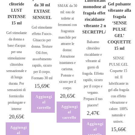
Lubrificante
clitoride
Gel pulsante
da 30 ml
SMAK da 50
monodose alla
LUST
vibrante alla
EXTASE
ml: eau de
fragola effetto
INTENSE
fragola
SENSUEL
toilette ai
riscaldante e
15 ml
‘SENSE
feromoni con
vibrante 2 ml
Gel stimolante
PULSE
fragranza
SECRETPLAY
Gel stimolante
effetto Fuoco-
GEL’
maschile per
da donna a
Ghiaccio per
Balsamo
COQUETTE
attrarre le
base d'acqua
donna. Texture
clitorideo
15 ml
donne.
per una
Oil-free,
riscaldante e
Attrazione
stimolazione
SENSE
assorbimento
vibrante al
istantanea e
clitoridea
PULSE GEL
rapido, sicuro
gusto di
carisma.
sensazionale e
Coquette 15
per il corpo.
fragola. Effetto
Potente e
di lunga
ml. Il
Formato 30 ml
rapido, sicuro
sicuro per il
durata. Per
lubrificante in
15,69
€
per il corpo e
corpo.
sensazioni di
gel alla fragola
vegano.
20,65
€
formicolio
con effetto
Aggiungi
Prepara il tuo
al
prolungate e
vibrazione e
piacere!
Aggiungi
carrello
intense
calore. 100%
al
2,47
€
naturale e
20,65
€
carrello
unisex.
Aggiungi
Aggiungi
15,66
€
al
al
carrello