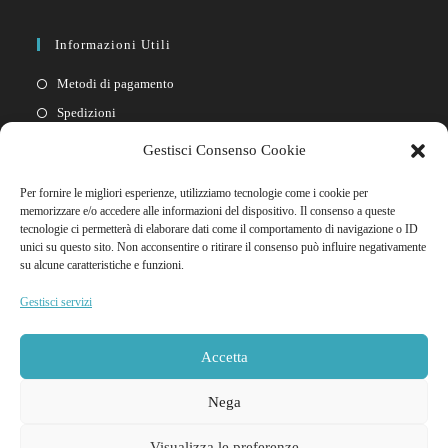
Informazioni Utili
Metodi di pagamento
Spedizioni
Resi
Gestisci Consenso Cookie
Privacy policy
Per fornire le migliori esperienze, utilizziamo tecnologie come i cookie per
Cookie policy
memorizzare e/o accedere alle informazioni del dispositivo. Il consenso a queste
tecnologie ci permetterà di elaborare dati come il comportamento di navigazione o ID
unici su questo sito. Non acconsentire o ritirare il consenso può influire negativamente
Link Rapidi
su alcune caratteristiche e funzioni.
Il mio account
Gestisci servizi
FAQ
Contattaci
Accetta
Nega
Visualizza le preferenze