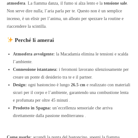
atmosfera
. La fiamma danza, il fumo si alza lento e la
tensione sale
.
Non serve dire nulla; l’aria parla per te. Questo non è un semplice
incenso, è un elisir per l’anima, un alleato per spezzare la routine e
riaccendere la scintilla.
Perché li amerai
Atmosfera avvolgente:
la Macadamia elimina le tensioni e scalda
l’ambiente.
Connessione istantanea:
i feromoni lavorano silenziosamente per
creare un ponte di desiderio tra te e il partner.
Design:
ogni bastoncino è lungo
26.5 cm
e realizzato con materiali
sicuri per il corpo e l’ambiente, garantendo una combustione lenta
e profumata per oltre 45 minuti .
Prodotto in Spagna:
un’eccellenza sensoriale che arriva
direttamente dalla passione mediterranea .
Come usarlo:
accendi la punta del bastoncino, spegni la fiamma