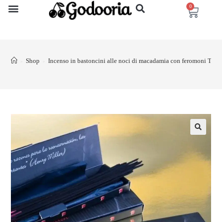
0
Shop
Incenso in bastoncini alle noci di macadamia con feromoni T
>
>