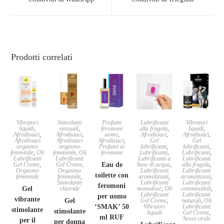
Prodotti correlati
Vibratori
Stimolanti
Profumi
Lubrificanti
Vibratori
liquidi
,
sessuali
,
feromoni
alla fragola
,
liquidi
,
Afrodisiaci
,
Afrodisiaci
,
uomo
,
Afrodisiaci
,
Afrodisiaci
,
Afrodisiaci
Afrodisiaci
Afrodisiaci
,
Gel
Gel
orgasmo
orgasmo
Profumi ai
lubrificanti
,
lubrificanti
,
femminile
,
Oli
femminile
,
Oli
feromoni
Lubrificanti
,
Lubrificanti
,
Lubrificanti
Lubrificanti
Lubrificanti a
Lubrificanti
Gel Creme
,
Gel Creme
,
Eau de
base di acqua
,
alla fragola
,
Orgasmo
Orgasmo
Lubrificanti
Lubrificanti
toilette con
femminile
femminile
,
aromatizzati
,
aromatizzati
,
Stimolante
Lubrificanti
Lubrificanti
feromoni
Gel
clitoride
monodose
,
Oli
commestibili
,
Lubrificanti
Lubrificanti
per uomo
vibrante
Gel
Gel Creme
,
naturali
,
Oli
‘SMAK’ 50
Vibratori
Lubrificanti
stimolante
stimolante
liquidi
Gel Creme
,
ml RUF
Sesso orale
per il
per donna