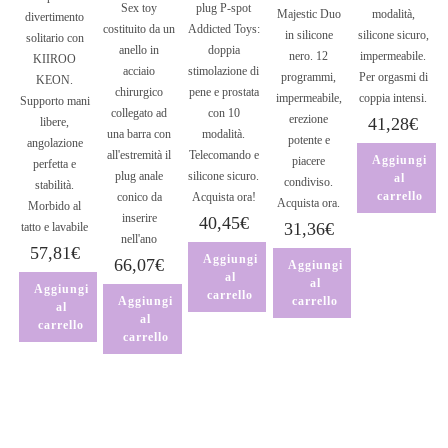
Sex toy
plug P-spot
Majestic Duo
modalità,
divertimento
costituito da un
Addicted Toys:
in silicone
silicone sicuro,
solitario con
anello in
doppia
nero. 12
impermeabile.
KIIROO
acciaio
stimolazione di
programmi,
Per orgasmi di
KEON.
chirurgico
pene e prostata
impermeabile,
coppia intensi.
Supporto mani
collegato ad
con 10
erezione
41,28
€
libere,
una barra con
modalità.
potente e
angolazione
all'estremità il
Telecomando e
Aggiungi
piacere
perfetta e
plug anale
silicone sicuro.
al
condiviso.
stabilità.
carrello
conico da
Acquista ora!
Acquista ora.
Morbido al
inserire
40,45
€
31,36
€
tatto e lavabile
nell'ano
57,81
€
Aggiungi
66,07
€
Aggiungi
al
al
Aggiungi
carrello
Aggiungi
carrello
al
al
carrello
carrello