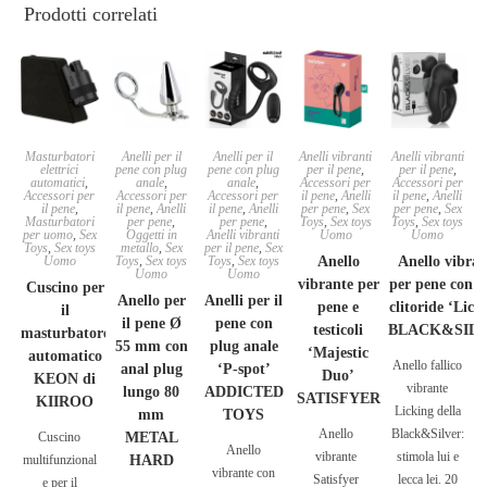
Prodotti correlati
Masturbatori
Anelli per il
Anelli per il
Anelli vibranti
Anelli vibranti
elettrici
pene con plug
pene con plug
per il pene
,
per il pene
,
automatici
,
anale
,
anale
,
Accessori per
Accessori per
Accessori per
Accessori per
Accessori per
il pene
,
Anelli
il pene
,
Anelli
il pene
,
il pene
,
Anelli
il pene
,
Anelli
per pene
,
Sex
per pene
,
Sex
Masturbatori
per pene
,
per pene
,
Toys
,
Sex toys
Toys
,
Sex toys
per uomo
,
Sex
Oggetti in
Anelli vibranti
Uomo
Uomo
Toys
,
Sex toys
metallo
,
Sex
per il pene
,
Sex
Uomo
Toys
,
Sex toys
Toys
,
Sex toys
Anello
Anello vibran
Uomo
Uomo
vibrante per
per pene con l
Cuscino per
Anello per
Anelli per il
pene e
clitoride ‘Lick
il
il pene Ø
pene con
testicoli
BLACK&SIL
masturbatore
55 mm con
plug anale
‘Majestic
automatico
Anello fallico
anal plug
‘P-spot’
Duo’
KEON di
vibrante
lungo 80
ADDICTED
SATISFYER
KIIROO
Licking della
mm
TOYS
Anello
Black&Silver:
Cuscino
METAL
Anello
vibrante
stimola lui e
multifunzional
HARD
vibrante con
Satisfyer
lecca lei. 20
e per il