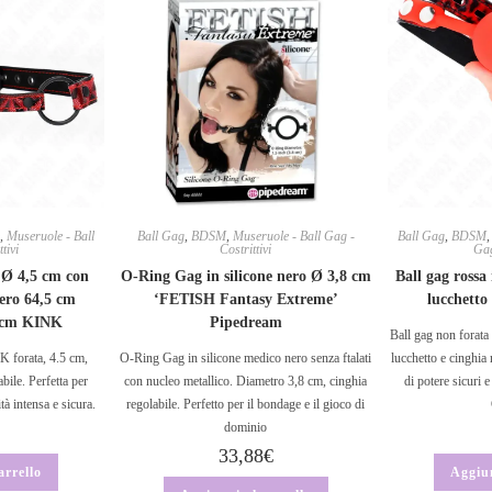
,
Museruole - Ball
Ball Gag
,
BDSM
,
Museruole - Ball Gag -
Ball Gag
,
BDSM
tivi
Costrittivi
Gag
 Ø 4,5 cm con
O-Ring Gag in silicone nero Ø 3,8 cm
Ball gag rossa
nero 64,5 cm
‘FETISH Fantasy Extreme’
lucchett
0 cm KINK
Pipedream
Ball gag non forata
K forata, 4.5 cm,
O-Ring Gag in silicone medico nero senza ftalati
lucchetto e cinghia 
bile. Perfetta per
con nucleo metallico. Diametro 3,8 cm, cinghia
di potere sicuri 
tà intensa e sicura.
regolabile. Perfetto per il bondage e il gioco di
dominio
33,88
€
arrello
Aggiun