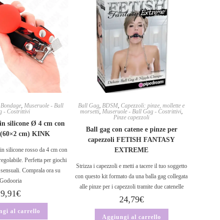
,
Bondage
,
Museruole - Ball
Ball Gag
,
BDSM
,
Capezzoli: pinze, mollette e
 - Costrittivi
morsetti
,
Museruole - Ball Gag - Costrittivi
,
Pinze capezzoli
 in silicone Ø 4 cm con
Ball gag con catene e pinze per
o (60×2 cm) KINK
capezzoli FETISH FANTASY
 in silicone rosso da 4 cm con
EXTREME
regolabile. Perfetta per giochi
Strizza i capezzoli e metti a tacere il tuo soggetto
e sensuali. Comprala ora su
con questo kit formato da una balla gag collegata
Godooria
alle pinze per i capezzoli tramite due catenelle
9,91
€
24,79
€
gi al carrello
Aggiungi al carrello