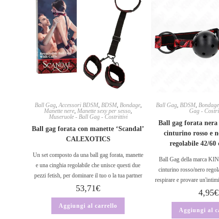
Ball Gag
,
Accessori BDSM
,
BDSM
,
Bondage
,
Ball Gag
,
BDSM
,
Bondage
Manette nere
,
Manette sexy per sesso
,
Gag - Costrit
Museruole - Ball Gag - Costrittivi
Ball gag forata nera
Ball gag forata con manette ‘Scandal’
cinturino rosso e 
CALEXOTICS
regolabile 42/6
Un set composto da una ball gag forata, manette
Ball Gag della marca KIN
e una cinghia regolabile che unisce questi due
cinturino rosso/nero regola
pezzi fetish, per dominare il tuo o la tua partner
respirare e provare un'intimi
53,71
€
4,95
€
Aggiungi al carrello
Aggiungi al c