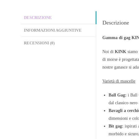
DESCRIZIONE
Descrizione
INFORMAZIONI AGGIUNTIVE
Gamma di gag KINK: 
RECENSIONI (0)
Noi di
KINK
siamo s
di morse è progettata
nostre ganasce si adat
Varietà di mascelle
Ball Gag:
i Ball
dal classico nero
Bavagli a cerchi
dimensioni e colo
Bit gag:
ispirati 
morbido e sicuro, 