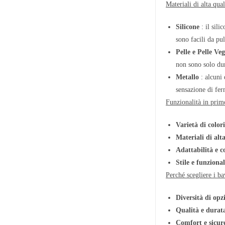
Materiali di alta qual
Silicone
: il sili
sono facili da pu
Pelle e Pelle Ve
non sono solo dur
Metallo
: alcuni 
sensazione di fer
Funzionalità in prim
Varietà di colori
Materiali di alt
Adattabilità e 
Stile e funzional
Perché scegliere i 
Diversità di opz
Qualità e durat
Comfort e sicur