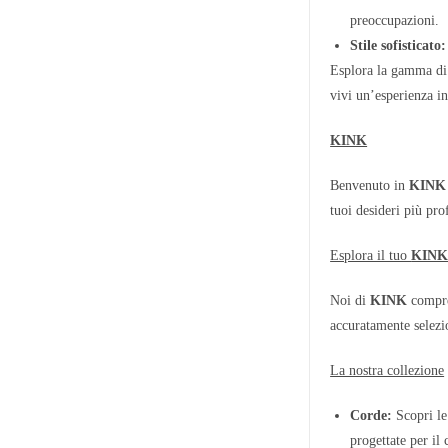
preoccupazioni.
Stile sofisticato:
Esplora la gamma di
vivi un’esperienza i
KINK
Benvenuto in
KINK
tuoi desideri più pr
Esplora il tuo
KIN
Noi di
KINK
compren
accuratamente selezio
La nostra collezione
Corde:
Scopri le 
progettate per il 