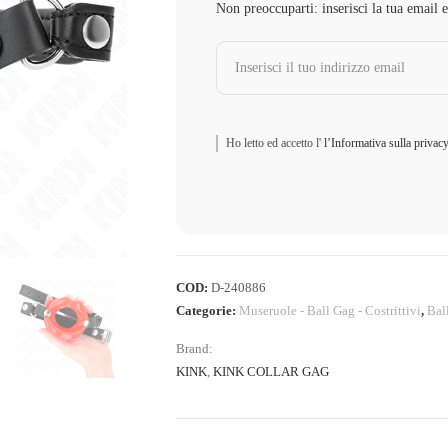
Non preoccuparti: inserisci la tua email 
Ho letto ed accetto l'
l’Informativa sulla privac
COD:
D-240886
Categorie:
Museruole - Ball Gag - Costrittivi
,
Bal
Brand:
KINK
,
KINK COLLAR GAG