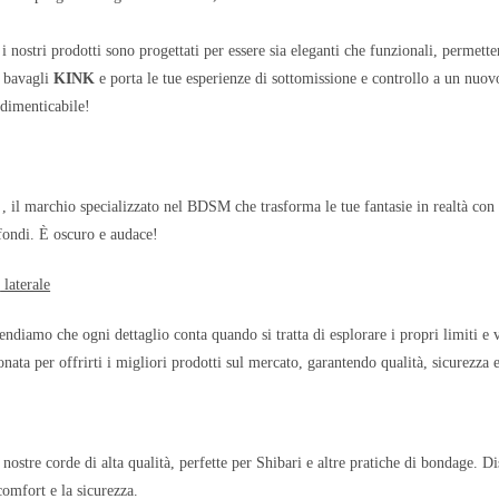
i nostri prodotti sono progettati per essere sia eleganti che funzionali, permett
 bavagli
KINK
e porta le tue esperienze di sottomissione e controllo a un nuovo 
ndimenticabile!
, il marchio specializzato nel BDSM che trasforma le tue fantasie in realtà con un
ofondi. È oscuro e audace!
K
laterale
diamo che ogni dettaglio conta quando si tratta di esplorare i propri limiti e v
nata per offrirti i migliori prodotti sul mercato, garantendo qualità, sicurezza e
nostre corde di alta qualità, perfette per Shibari e altre pratiche di bondage. Di
comfort e la sicurezza.