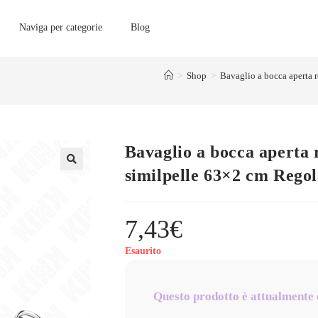
Naviga per categorie
Blog
>
Shop
>
Bavaglio a bocca aperta 
Bavaglio a bocca aperta 
similpelle 63×2 cm Regol
7,43
€
Esaurito
Questo prodotto è attualmente 