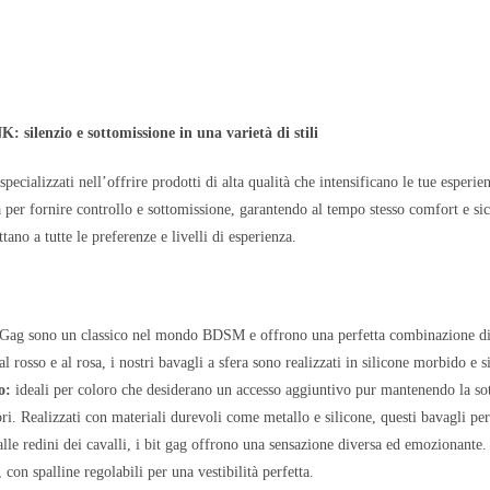
silenzio e sottomissione in una varietà di stili
pecializzati nell’offrire prodotti di alta qualità che intensificano le tue espe
 per fornire controllo e sottomissione, garantendo al tempo stesso comfort e sicu
tano a tutte le preferenze e livelli di esperienza.
 Gag sono un classico nel mondo BDSM e offrono una perfetta combinazione di si
 al rosso e al rosa, i nostri bavagli a sfera sono realizzati in silicone morbido e
o:
ideali per coloro che desiderano un accesso aggiuntivo pur mantenendo la sott
ri. Realizzati con materiali durevoli come metallo e silicone, questi bavagli pe
alle redini dei cavalli, i bit gag offrono una sensazione diversa ed emozionante. 
con spalline regolabili per una vestibilità perfetta.