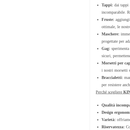
Tappi:
dai tappi 
incomparabile. Re
Fruste:
aggiungi 
ottimale, le nostr
Maschere:
immerg
progettate per ad
Gag:
sperimenta i
sicuri, permetten
Morsetti per cap
i nostri morsetti
Braccialetti:
mant
per resistere anch
Perché scegliere
KI
Qualità incompa
Design ergonom
Varietà:
offriamo
Riservatezza:
Com