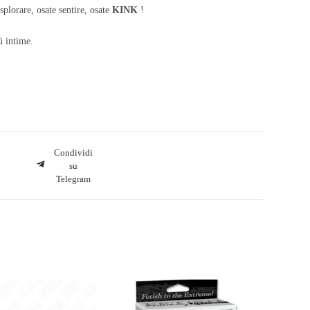
plorare, osate sentire, osate
KINK
!
ù intime.
Condividi
su
Telegram