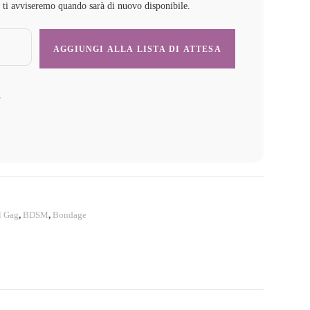
e ti avviseremo quando sarà di nuovo disponibile.
y
l Gag
,
BDSM
,
Bondage