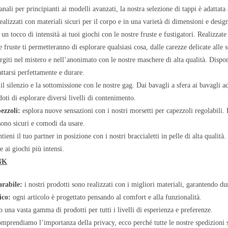
anali per principianti ai modelli avanzati, la nostra selezione di tappi è adattata
alizzati con materiali sicuri per il corpo e in una varietà di dimensioni e desig
un tocco di intensità ai tuoi giochi con le nostre fruste e fustigatori. Realizza
e fruste ti permetteranno di esplorare qualsiasi cosa, dalle carezze delicate alle 
iti nel mistero e nell’anonimato con le nostre maschere di alta qualità. Disponib
attarsi perfettamente e durare.
l silenzio e la sottomissione con le nostre gag. Dai bavagli a sfera ai bavagli ad
doti di esplorare diversi livelli di contenimento.
ezzoli:
esplora nuove sensazioni con i nostri morsetti per capezzoli regolabili. P
 sono sicuri e comodi da usare.
ieni il tuo partner in posizione con i nostri braccialetti in pelle di alta qualità. 
e ai giochi più intensi.
NK
rabile:
i nostri prodotti sono realizzati con i migliori materiali, garantendo du
ico:
ogni articolo è progettato pensando al comfort e alla funzionalità.
 una vasta gamma di prodotti per tutti i livelli di esperienza e preferenze.
prendiamo l’importanza della privacy, ecco perché tutte le nostre spedizioni s