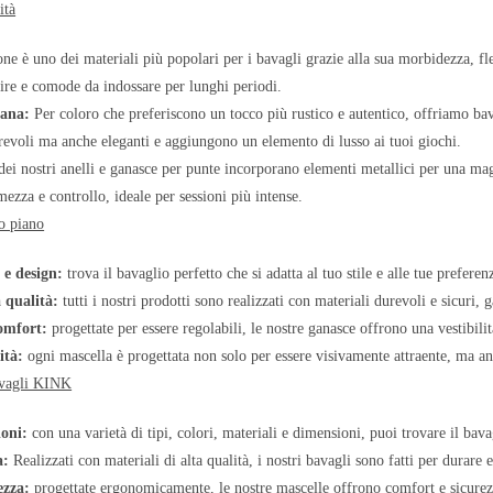
ità
cone è uno dei materiali più popolari per i bavagli grazie alla sua morbidezza, fle
lire e comode da indossare per lunghi periodi.
gana:
Per coloro che preferiscono un tocco più rustico e autentico, offriamo bava
evoli ma anche eleganti e aggiungono un elemento di lusso ai tuoi giochi.
dei nostri anelli e ganasce per punte incorporano elementi metallici per una mag
mezza e controllo, ideale per sessioni più intense.
o piano
 e design:
trova il bavaglio perfetto che si adatta al tuo stile e alle tue prefer
a qualità:
tutti i nostri prodotti sono realizzati con materiali durevoli e sicuri, 
comfort:
progettate per essere regolabili, le nostre ganasce offrono una vestibili
ità:
ogni mascella è progettata non solo per essere visivamente attraente, ma anc
bavagli KINK
ioni:
con una varietà di tipi, colori, materiali e dimensioni, puoi trovare il bava
a:
Realizzati con materiali di alta qualità, i nostri bavagli sono fatti per durare e
ezza:
progettate ergonomicamente, le nostre mascelle offrono comfort e sicurezz