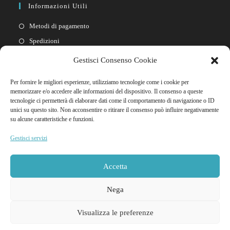
Informazioni Utili
Metodi di pagamento
Spedizioni
Resi
Gestisci Consenso Cookie
Privacy policy
Per fornire le migliori esperienze, utilizziamo tecnologie come i cookie per
Cookie policy
memorizzare e/o accedere alle informazioni del dispositivo. Il consenso a queste
tecnologie ci permetterà di elaborare dati come il comportamento di navigazione o ID
unici su questo sito. Non acconsentire o ritirare il consenso può influire negativamente
Link Rapidi
su alcune caratteristiche e funzioni.
Il mio account
Gestisci servizi
FAQ
Contattaci
Accetta
Nega
Visualizza le preferenze