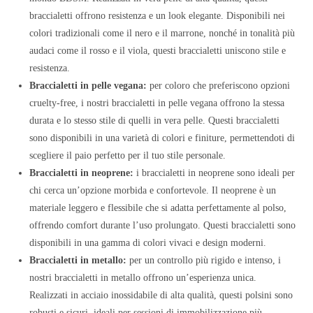
braccialetti offrono resistenza e un look elegante. Disponibili nei
colori tradizionali come il nero e il marrone, nonché in tonalità più
audaci come il rosso e il viola, questi braccialetti uniscono stile e
resistenza.
Braccialetti in pelle vegana:
per coloro che preferiscono opzioni
cruelty-free, i nostri braccialetti in pelle vegana offrono la stessa
durata e lo stesso stile di quelli in vera pelle. Questi braccialetti
sono disponibili in una varietà di colori e finiture, permettendoti di
scegliere il paio perfetto per il tuo stile personale.
Braccialetti in neoprene:
i braccialetti in neoprene sono ideali per
chi cerca un’opzione morbida e confortevole. Il neoprene è un
materiale leggero e flessibile che si adatta perfettamente al polso,
offrendo comfort durante l’uso prolungato. Questi braccialetti sono
disponibili in una gamma di colori vivaci e design moderni.
Braccialetti in metallo:
per un controllo più rigido e intenso, i
nostri braccialetti in metallo offrono un’esperienza unica.
Realizzati in acciaio inossidabile di alta qualità, questi polsini sono
robusti e sicuri, ideali per sessioni di immobilizzazione più