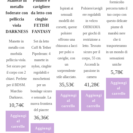
Manette in
Polsiere e
formicolio
metallo
cavigliere
Ispirati ai
Polsiere/cavigli
percorra tutto il
foderate con
da letto con
sensuali
ere regolabili
tuo corpo con
pelliccia
cinghie
modelli dei
in velcro
questo delicate
viola
FETISH
corsetti, queste
OHMAMA
piume di
DARKNESS
FANTASY
polsiere
per giochi di
marabù nere
offrono una
restrizione a
che ti
Manette in
Set da letto
chiusura a lacci
letto. Tessuto
trasporteranno
metallo con
Cuff & Tether
per polsi o
sicuro per il
in un mondo di
morbida
Pipedream: 4
caviglie, con
corpo, 55 cm.
sensazioni
pelliccia viola.
manette in
un
Accendi la
uniche
Set sicuro per
nylon, cinghie
sorprendente
passione in
5,78
€
il corpo con 2
regolabili e
stile allacciato.
camera
chiavi. Perfette
moschettoni
Aggiungi
35,53
€
41,28
€
per il BDSM.
per un
al
Marchio
bondage sicuro
carrello
Aggiungi
Aggiungi
Darkness.
e sensuale. La
al
al
nuova frontiera
10,74
€
carrello
carrello
del piacere
Aggiungi
36,36
€
al
carrello
Aggiungi