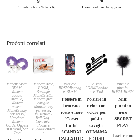
Condividi su WhatsApp
Condividi su Telegram
Prodotti correlati
Manette viola
,
Manette nere
,
Polsiere
Polsiere
Piume e
BDSM
,
BDSM
,
BDSM/Bondag
BDSM/Bondag
piumini
Manette
Bondage
,
e
,
BDSM
e
,
BDSM
BDSM
,
BDSM
acciaio
Manette letto
,
metallo
,
Manette piedi
Polsiere in
Polsiere in
Mini
Manette
caviglie
,
broccato
nylon con
piumino
pelose
,
Manette sexy
Manette sexy
per sesso
,
rosso e nero
velcro per
nero
per sesso
,
Museruole -
Maschere
Ball Gag -
‘Corset
polsi e
SECRET
Manette
Costrittivi
,
Corde
,
Oggetti
Polsiere
Cuffs’
caviglie
PLAY
in metallo
,
Sex
BDSM/Bondag
SCANDAL
OHMAMA
Toys
e
Lascia che un
CALEXOTIC
FETISH