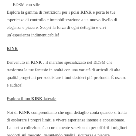
BDSM con stile.
Esplora la gamma di restrizioni per i polsi
KINK
e porta le tue
esperienze di controllo e immobilizzazione a un nuovo livello di
eleganza e piacere. Scopri la forza di ogni dettaglio e vivi
un’esperienza indimenticabile!
KINK
Benvenuto in
KINK
, il marchio specializzato nel BDSM che
trasforma le tue fantasie in realtà con una varietà di articoli di alta
qualità progettati per soddisfare i tuoi desideri più profondi. È oscuro
e audace!
Esplora il tuo
KINK
laterale
Noi di
KINK
comprendiamo che ogni dettaglio conta quando si tratta
di esplorare i propri limiti e vivere esperienze intense e appassionate.
La nostra collezione è accuratamente selezionata per offrirti i migliori
prodotti sul mercato, garantendo qualità, sicurezza e piacere.