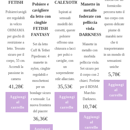
FETISH
CALEXOTIC
Polsiere e
Manette in
formicolio
cavigliere
metallo
Polsiere/cavigli
Ispirati ai
percorra tutto il
da letto con
foderate con
ere regolabili
sensuali
tuo corpo con
cinghie
pelliccia
in velcro
modelli dei
questo delicate
FETISH
viola
OHMAMA
corsetti, queste
piume di
FANTASY
DARKNESS
per giochi di
polsiere
marabù nere
restrizione a
offrono una
che ti
Set da letto
Manette in
letto. Tessuto
chiusura a lacci
trasporteranno
Cuff & Tether
metallo con
sicuro per il
per polsi o
in un mondo di
Pipedream: 4
morbida
corpo, 55 cm.
caviglie, con
sensazioni
manette in
pelliccia viola.
Accendi la
un
uniche
nylon, cinghie
Set sicuro per
passione in
sorprendente
5,78
€
regolabili e
il corpo con 2
camera
stile allacciato.
moschettoni
chiavi. Perfette
Aggiungi
41,28
€
35,53
€
per un
per il BDSM.
al
bondage sicuro
Marchio
carrello
Aggiungi
Aggiungi
e sensuale. La
Darkness.
al
al
nuova frontiera
10,74
€
carrello
carrello
del piacere
Aggiungi
36,36
€
al
carrello
Aggiungi