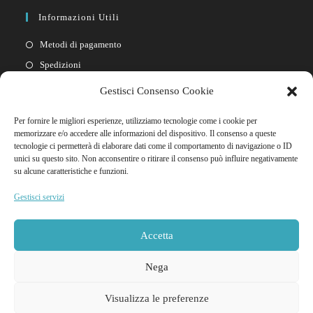
Informazioni Utili
Metodi di pagamento
Spedizioni
Resi
Gestisci Consenso Cookie
Privacy policy
Per fornire le migliori esperienze, utilizziamo tecnologie come i cookie per
Cookie policy
memorizzare e/o accedere alle informazioni del dispositivo. Il consenso a queste
tecnologie ci permetterà di elaborare dati come il comportamento di navigazione o ID
unici su questo sito. Non acconsentire o ritirare il consenso può influire negativamente
Link Rapidi
su alcune caratteristiche e funzioni.
Il mio account
Gestisci servizi
FAQ
Contattaci
Accetta
Nega
Visualizza le preferenze