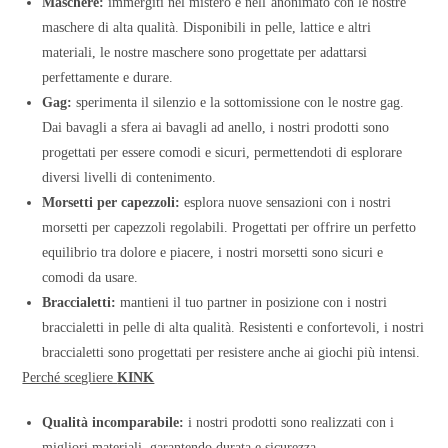
Maschere:
immergiti nel mistero e nell’anonimato con le nostre
maschere di alta qualità. Disponibili in pelle, lattice e altri
materiali, le nostre maschere sono progettate per adattarsi
perfettamente e durare.
Gag:
sperimenta il silenzio e la sottomissione con le nostre gag.
Dai bavagli a sfera ai bavagli ad anello, i nostri prodotti sono
progettati per essere comodi e sicuri, permettendoti di esplorare
diversi livelli di contenimento.
Morsetti per capezzoli:
esplora nuove sensazioni con i nostri
morsetti per capezzoli regolabili. Progettati per offrire un perfetto
equilibrio tra dolore e piacere, i nostri morsetti sono sicuri e
comodi da usare.
Braccialetti:
mantieni il tuo partner in posizione con i nostri
braccialetti in pelle di alta qualità. Resistenti e confortevoli, i nostri
braccialetti sono progettati per resistere anche ai giochi più intensi.
Perché scegliere
KINK
Qualità incomparabile:
i nostri prodotti sono realizzati con i
migliori materiali, garantendo durata e sicurezza.