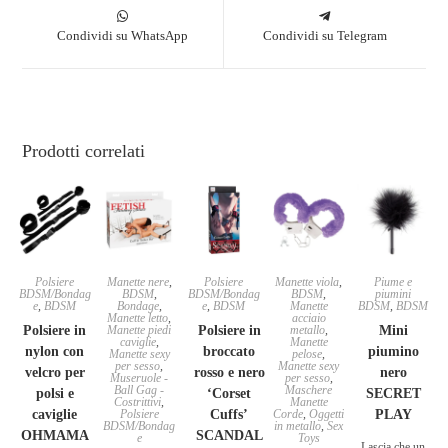
Condividi su WhatsApp
Condividi su Telegram
Prodotti correlati
Polsiere
Manette nere
,
Polsiere
Manette viola
,
Piume e
BDSM/Bondag
BDSM
,
BDSM/Bondag
BDSM
,
piumini
e
,
BDSM
Bondage
,
e
,
BDSM
Manette
BDSM
,
BDSM
Manette letto
,
acciaio
Polsiere in
Manette piedi
Polsiere in
metallo
,
Mini
caviglie
,
Manette
nylon con
broccato
piumino
Manette sexy
pelose
,
per sesso
,
Manette sexy
velcro per
rosso e nero
nero
Museruole -
per sesso
,
Ball Gag -
Maschere
polsi e
‘Corset
SECRET
Costrittivi
,
Manette
caviglie
Polsiere
Cuffs’
Corde
,
Oggetti
PLAY
BDSM/Bondag
in metallo
,
Sex
OHMAMA
SCANDAL
e
Toys
Lascia che un