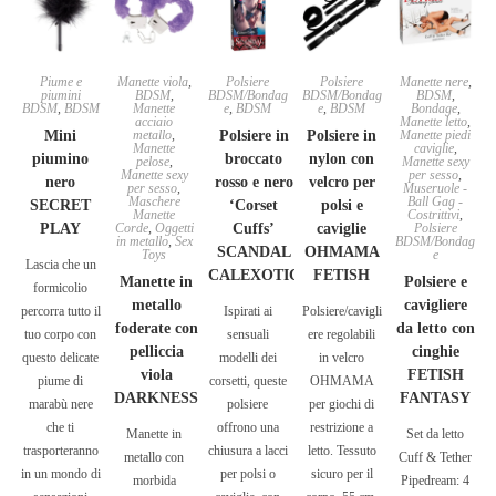
Piume e
Manette viola
,
Polsiere
Polsiere
Manette nere
,
piumini
BDSM
,
BDSM/Bondag
BDSM/Bondag
BDSM
,
BDSM
,
BDSM
Manette
e
,
BDSM
e
,
BDSM
Bondage
,
acciaio
Manette letto
,
Mini
metallo
,
Polsiere in
Polsiere in
Manette piedi
Manette
caviglie
,
piumino
broccato
nylon con
pelose
,
Manette sexy
Manette sexy
per sesso
,
nero
rosso e nero
velcro per
per sesso
,
Museruole -
Maschere
Ball Gag -
SECRET
‘Corset
polsi e
Manette
Costrittivi
,
PLAY
Corde
,
Oggetti
Cuffs’
caviglie
Polsiere
in metallo
,
Sex
BDSM/Bondag
SCANDAL
OHMAMA
Toys
e
Lascia che un
CALEXOTIC
FETISH
Manette in
Polsiere e
formicolio
metallo
cavigliere
percorra tutto il
Ispirati ai
Polsiere/cavigli
foderate con
da letto con
tuo corpo con
sensuali
ere regolabili
pelliccia
cinghie
questo delicate
modelli dei
in velcro
viola
FETISH
piume di
corsetti, queste
OHMAMA
DARKNESS
FANTASY
marabù nere
polsiere
per giochi di
che ti
offrono una
restrizione a
Manette in
Set da letto
trasporteranno
chiusura a lacci
letto. Tessuto
metallo con
Cuff & Tether
in un mondo di
per polsi o
sicuro per il
morbida
Pipedream: 4