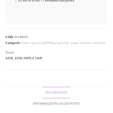
Ho letto ed accetto l'
l’Informativa sulla privacy
COD:
D-240955
Categorie:
Pinze capezzoli
,
BDSM
,
Capezzoli: pinze, mollette e morsetti
Brand:
KINK
,
KINK NIPPLE GRIP
DESCRIZIONE
INFORMAZIONI AGGIUNTIVE