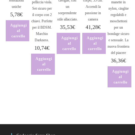
sensazioni
caviglie, con
corpo, 55 cm.
pelliccia viola.
manette in
uniche
un
Accendi la
Set sicuro per
nylon, cinghie
sorprendente
passione in
5,78
€
il corpo con 2
regolabili e
stile allacciato.
camera
chiavi. Perfette
moschettoni
Aggiungi
35,53
€
41,28
€
per il BDSM.
per un
al
Marchio
bondage sicuro
carrello
Aggiungi
Aggiungi
Darkness.
e sensuale. La
al
al
nuova frontiera
10,74
€
carrello
carrello
del piacere
Aggiungi
36,36
€
al
carrello
Aggiungi
al
carrello