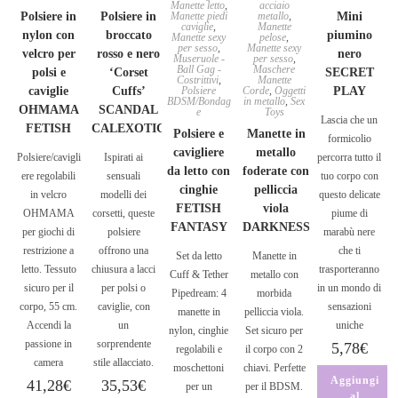
Manette letto
,
acciaio
Polsiere in
Polsiere in
Manette piedi
metallo
,
Mini
caviglie
,
Manette
nylon con
broccato
piumino
Manette sexy
pelose
,
per sesso
,
Manette sexy
velcro per
rosso e nero
nero
Museruole -
per sesso
,
Ball Gag -
Maschere
polsi e
‘Corset
SECRET
Costrittivi
,
Manette
caviglie
Cuffs’
Polsiere
Corde
,
Oggetti
PLAY
BDSM/Bondag
in metallo
,
Sex
OHMAMA
SCANDAL
e
Toys
Lascia che un
FETISH
CALEXOTIC
Polsiere e
Manette in
formicolio
cavigliere
metallo
Polsiere/cavigli
Ispirati ai
percorra tutto il
da letto con
foderate con
ere regolabili
sensuali
tuo corpo con
cinghie
pelliccia
in velcro
modelli dei
questo delicate
FETISH
viola
OHMAMA
corsetti, queste
piume di
FANTASY
DARKNESS
per giochi di
polsiere
marabù nere
restrizione a
offrono una
che ti
Set da letto
Manette in
letto. Tessuto
chiusura a lacci
trasporteranno
Cuff & Tether
metallo con
sicuro per il
per polsi o
in un mondo di
Pipedream: 4
morbida
corpo, 55 cm.
caviglie, con
sensazioni
manette in
pelliccia viola.
Accendi la
un
uniche
nylon, cinghie
Set sicuro per
passione in
sorprendente
5,78
€
regolabili e
il corpo con 2
camera
stile allacciato.
moschettoni
chiavi. Perfette
Aggiungi
41,28
€
35,53
€
per un
per il BDSM.
al