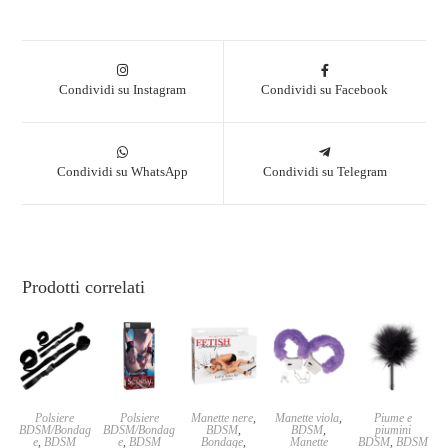
Condividi su Instagram
Condividi su Facebook
Condividi su WhatsApp
Condividi su Telegram
Prodotti correlati
Polsiere
Polsiere
Manette nere
,
Manette viola
,
Piume e
BDSM/Bondag
BDSM/Bondag
BDSM
,
BDSM
,
piumini
e
,
BDSM
e
,
BDSM
Bondage
,
Manette
BDSM
,
BDSM