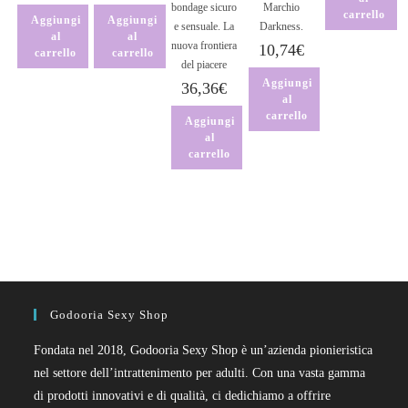
bondage sicuro
Marchio
carrello
Aggiungi
Aggiungi
e sensuale. La
Darkness.
al
al
nuova frontiera
10,74
€
carrello
carrello
del piacere
Aggiungi
36,36
€
al
carrello
Aggiungi
al
carrello
Godooria Sexy Shop
Fondata nel 2018, Godooria Sexy Shop è un’azienda pionieristica
nel settore dell’intrattenimento per adulti. Con una vasta gamma
di prodotti innovativi e di qualità, ci dedichiamo a offrire