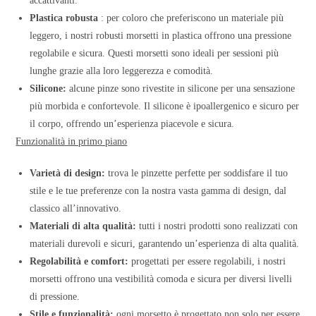
accattivanti.
Plastica robusta
: per coloro che preferiscono un materiale più
leggero, i nostri robusti morsetti in plastica offrono una pressione
regolabile e sicura. Questi morsetti sono ideali per sessioni più
lunghe grazie alla loro leggerezza e comodità.
Silicone:
alcune pinze sono rivestite in silicone per una sensazione
più morbida e confortevole. Il silicone è ipoallergenico e sicuro per
il corpo, offrendo un’esperienza piacevole e sicura.
Funzionalità in primo piano
Varietà di design:
trova le pinzette perfette per soddisfare il tuo
stile e le tue preferenze con la nostra vasta gamma di design, dal
classico all’innovativo.
Materiali di alta qualità:
tutti i nostri prodotti sono realizzati con
materiali durevoli e sicuri, garantendo un’esperienza di alta qualità.
Regolabilità e comfort:
progettati per essere regolabili, i nostri
morsetti offrono una vestibilità comoda e sicura per diversi livelli
di pressione.
Stile e funzionalità:
ogni morsetto è progettato non solo per essere