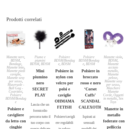
Prodotti correlati
Manette nere
,
Piume e
Polsiere
Polsiere
Manette viola
,
BDSM
,
piumini
BDSM/Bondag
BDSM/Bondag
BDSM
,
Bondage
,
BDSM
,
BDSM
e
,
BDSM
e
,
BDSM
Manette
Manette letto
,
acciaio
Manette piedi
Mini
Polsiere in
Polsiere in
metallo
,
caviglie
,
Manette
piumino
nylon con
broccato
Manette sexy
pelose
,
per sesso
,
Manette sexy
nero
velcro per
rosso e nero
Museruole -
per sesso
,
Ball Gag -
Maschere
SECRET
polsi e
‘Corset
Costrittivi
,
Manette
Polsiere
PLAY
caviglie
Cuffs’
Corde
,
Oggetti
BDSM/Bondag
in metallo
,
Sex
OHMAMA
SCANDAL
e
Toys
Lascia che un
FETISH
CALEXOTIC
Polsiere e
Manette in
formicolio
cavigliere
metallo
percorra tutto il
Polsiere/cavigli
Ispirati ai
da letto con
foderate con
tuo corpo con
ere regolabili
sensuali
cinghie
pelliccia
questo delicate
in velcro
modelli dei