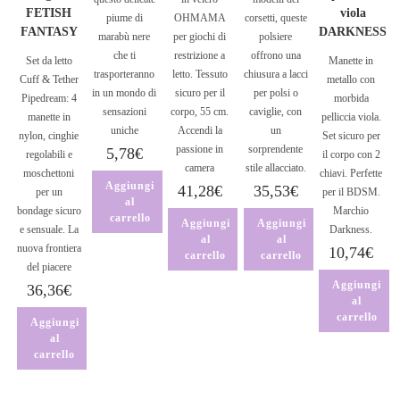
FETISH
viola
piume di
OHMAMA
corsetti, queste
FANTASY
DARKNESS
marabù nere
per giochi di
polsiere
che ti
restrizione a
offrono una
Set da letto
Manette in
trasporteranno
letto. Tessuto
chiusura a lacci
Cuff & Tether
metallo con
in un mondo di
sicuro per il
per polsi o
Pipedream: 4
morbida
sensazioni
corpo, 55 cm.
caviglie, con
manette in
pelliccia viola.
uniche
Accendi la
un
nylon, cinghie
Set sicuro per
passione in
sorprendente
5,78
€
regolabili e
il corpo con 2
camera
stile allacciato.
moschettoni
chiavi. Perfette
Aggiungi
41,28
€
35,53
€
per un
per il BDSM.
al
bondage sicuro
Marchio
carrello
Aggiungi
Aggiungi
e sensuale. La
Darkness.
al
al
nuova frontiera
10,74
€
carrello
carrello
del piacere
Aggiungi
36,36
€
al
carrello
Aggiungi
al
carrello