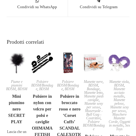
Condividi su WhatsApp
Condividi su Telegram
Prodotti correlati
Piume e
Polsiere
Polsiere
Manette nere
,
Manette viola
,
piumini
BDSM/Bondag
BDSM/Bondag
BDSM
,
BDSM
,
BDSM
,
BDSM
e
,
BDSM
e
,
BDSM
Bondage
,
Manette
Manette letto
,
acciaio
Mini
Polsiere in
Polsiere in
Manette piedi
metallo
,
caviglie
,
Manette
piumino
nylon con
broccato
Manette sexy
pelose
,
per sesso
,
Manette sexy
nero
velcro per
rosso e nero
Museruole -
per sesso
,
Ball Gag -
Maschere
SECRET
polsi e
‘Corset
Costrittivi
,
Manette
PLAY
caviglie
Cuffs’
Polsiere
Corde
,
Oggetti
BDSM/Bondag
in metallo
,
Sex
OHMAMA
SCANDAL
e
Toys
Lascia che un
FETISH
CALEXOTIC