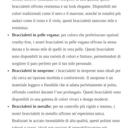
braccialetti offrono resistenza e un look elegante. Disponibili nei
colori tradizionali come il nero e il marrone, nonché in tonalità più
audaci come il rosso e il viola, questi braccialetti uniscono stile e
resistenza.
Braccialetti in pelle vegana:
per coloro che preferiscono opzioni
cruelty-free, i nostri braccialetti in pelle vegana offrono la stessa
durata e lo stesso stile di quelli in vera pelle. Questi braccialetti
sono disponibili in una varietà di colori e finiture, permettendoti di
scegliere il paio perfetto per il tuo stile personale.
Braccialetti in neoprene:
i braccialetti in neoprene sono ideali per
chi cerca un’opzione morbida e confortevole. Il neoprene è un
materiale leggero e flessibile che si adatta perfettamente al polso,
offrendo comfort durante l’uso prolungato. Questi braccialetti sono
disponibili in una gamma di colori vivaci e design moderni.
Braccialetti in metallo:
per un controllo più rigido e intenso, i
nostri braccialetti in metallo offrono un’esperienza unica.
Realizzati in acciaio inossidabile di alta qualità, questi polsini sono
robusti e sicuri, ideali per sessioni di immobilizzazione più