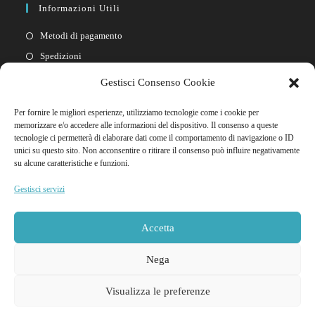
Informazioni Utili
Metodi di pagamento
Spedizioni
Resi
Gestisci Consenso Cookie
Privacy policy
Per fornire le migliori esperienze, utilizziamo tecnologie come i cookie per
Cookie policy
memorizzare e/o accedere alle informazioni del dispositivo. Il consenso a queste
tecnologie ci permetterà di elaborare dati come il comportamento di navigazione o ID
unici su questo sito. Non acconsentire o ritirare il consenso può influire negativamente
Link Rapidi
su alcune caratteristiche e funzioni.
Il mio account
Gestisci servizi
FAQ
Contattaci
Accetta
Nega
Visualizza le preferenze