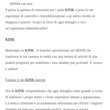
BDSM con stile.
Esplora la gamma di restrizioni per i polsi
KINK
e porta le tue
esperienze di controllo e immobilizzazione a un nuovo livello di
eleganza e piacere. Scopri la forza di ogni dettaglio e vivi
un’esperienza indimenticabile!
KINK
Benvenuto in
KINK
, il marchio specializzato nel BDSM che
trasforma le tue fantasie in realtà con una varietà di articoli di alta
qualità progettati per soddisfare i tuoi desideri più profondi. È oscuro
e audace!
Esplora il tuo
KINK
laterale
Noi di
KINK
comprendiamo che ogni dettaglio conta quando si tratta
di esplorare i propri limiti e vivere esperienze intense e appassionate.
La nostra collezione è accuratamente selezionata per offrirti i migliori
prodotti sul mercato, garantendo qualità, sicurezza e piacere.