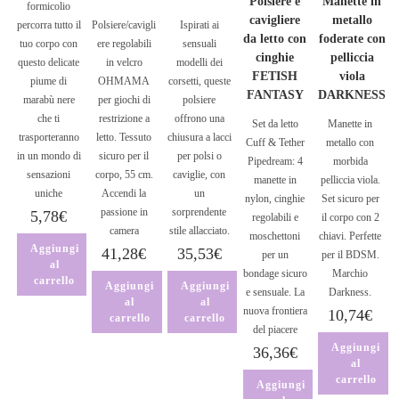
Polsiere e
Manette in
formicolio
cavigliere
metallo
percorra tutto il
Polsiere/cavigli
Ispirati ai
da letto con
foderate con
tuo corpo con
ere regolabili
sensuali
cinghie
pelliccia
questo delicate
in velcro
modelli dei
FETISH
viola
piume di
OHMAMA
corsetti, queste
FANTASY
DARKNESS
marabù nere
per giochi di
polsiere
che ti
restrizione a
offrono una
Set da letto
Manette in
trasporteranno
letto. Tessuto
chiusura a lacci
Cuff & Tether
metallo con
in un mondo di
sicuro per il
per polsi o
Pipedream: 4
morbida
sensazioni
corpo, 55 cm.
caviglie, con
manette in
pelliccia viola.
uniche
Accendi la
un
nylon, cinghie
Set sicuro per
passione in
sorprendente
5,78
€
regolabili e
il corpo con 2
camera
stile allacciato.
moschettoni
chiavi. Perfette
Aggiungi
41,28
€
35,53
€
per un
per il BDSM.
al
bondage sicuro
Marchio
carrello
Aggiungi
Aggiungi
e sensuale. La
Darkness.
al
al
nuova frontiera
10,74
€
carrello
carrello
del piacere
Aggiungi
36,36
€
al
carrello
Aggiungi